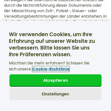
durch die Nichtmitführung dieser Dokumente oder
der Missachtung von Zoll-, Polizei-, Steuer- oder
Verwaltungsbestimmungen der Länder entstehen, in
die die Einreise beabsichtigt ist. Der Transferbeleg ist
kein gültiges Dokument, um ein Einreisevisum zu
erhalten.
Wir verwenden Cookies, um Ihre
Erfahrung auf unserer Website zu
Sollten wir eine Kaution oder Strafe an die Behörden
verbessern. Bitte lassen Sie uns
anderer Länder infolgedessen zahlen müssen, dass
Sie die Gesetze, Bestimmungen usw. oder andere
Ihre Präferenzen wissen.
Reiseanforderungen der Länder missachten, in die
Möchten Sie mehr erfahren? Schauen Sie
Sie ein- oder ausreisen oder die Sie durchqueren
sich unsere
Cookie-Richtlinie
wollen, sind Sie allein dafür verantwortlich, uns die
Kosten zu erstatten. Wir behalten uns das Recht vor,
von Ihnen bereits gezahlte Beträge zurückzuhalten,
Akzeptieren
bis Sie uns nachweisen können, dass Sie uns
derartige Strafen, Gebühren usw. zurückgezahlt
Einstellungen
haben.
Wir behalten uns das Recht vor und Sie autorisieren