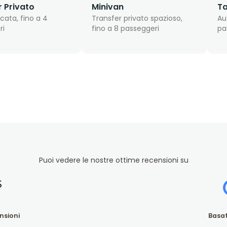
r Privato
Minivan
Ta
cata, fino a 4
Transfer privato spazioso,
Au
ri
fino a 8 passeggeri
pa
Puoi vedere le nostre ottime recensioni su
nsioni
Basat