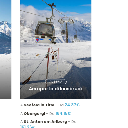
AUSTRIA
Aeroporto di Innsbruck
24.87€
A
Seefeld in Tirol
– Da
164.15€
A
Obergurgl
– Da
A
St. Anton am Arlberg
– Da
161.26€