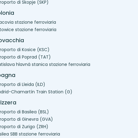
roporto di Skopje (SKP)
lonia
acovia stazione ferroviaria
towice stazione ferroviaria
lovacchia
roporto di Kosice (KSC)
roporto di Poprad (TAT)
atislava hlavná stanica stazione ferroviaria
pagna
roporto di Lleida (ILD)
drid-Chamartín Train Station (G)
izzera
roporto di Basilea (BSL)
roporto di Ginevra (GVA)
roporto di Zurigo (ZRH)
silea SBB stazione ferroviaria