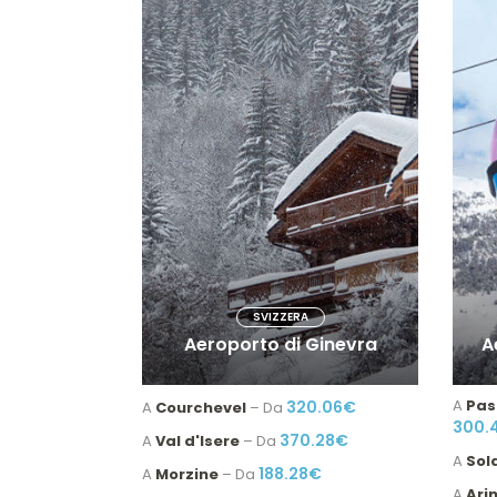
SVIZZERA
Aeroporto di Ginevra
A
A
Pas
320.06€
A
Courchevel
– Da
300.
370.28€
A
Val d'Isere
– Da
A
Sol
188.28€
A
Morzine
– Da
A
Ari