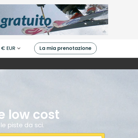
€ EUR
La mia prenotazione
e low cost
le piste da sci.