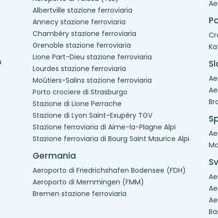
Ae
Albertville stazione ferroviaria
Po
Annecy stazione ferroviaria
Chambéry stazione ferroviaria
Cr
Grenoble stazione ferroviaria
Ka
Lione Part-Dieu stazione ferroviaria
u
S
Lourdes stazione ferroviaria
Ae
Moûtiers-Salins stazione ferroviaria
Ae
Porto crociere di Strasburgo
Br
Stazione di Lione Perrache
Stazione di Lyon Saint-Exupéry TGV
S
Stazione ferroviaria di Aime-la-Plagne Alpi
Ae
Stazione ferroviaria di Bourg Saint Maurice Alpi
Ma
Germania
Sv
Aeroporto di Friedrichshafen Bodensee (FDH)
Ae
Aeroporto di Memmingen (FMM)
Ae
Bremen stazione ferroviaria
Ae
Ba