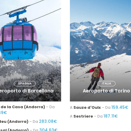
SPAGNA
ITALIA
eroporto di Barcellona
Aeroporto di Torino
 de la Casa (Andorra)
– Da
159.45€
A
Sauze d'Oulx
– Da
49€
187.11€
A
Sestriere
– Da
283.08€
deu (Andorra)
– Da
304.63€
nsal (Andorra)
– Da