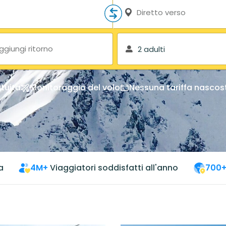
Diretto verso
ggiungi ritorno
2 adulti
tuita
Monitoraggio del volo
Nessuna tariffa nascos
a
4M+
Viaggiatori soddisfatti all'anno
700