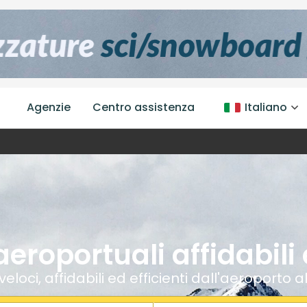
Agenzie
Centro assistenza
Italiano
aeroportuali affidabili 
eloci, affidabili ed efficienti dall'aeroporto al