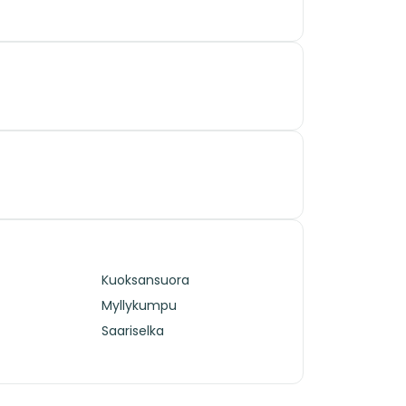
Kuoksansuora
Myllykumpu
Saariselka