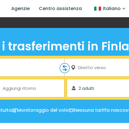
Agenzie
Centro assistenza
Italiano
i i trasferimenti in Finl
Diretto verso
Aggiungi ritorno
2 adulti
tuita
Monitoraggio del volo
Nessuna tariffa nascos