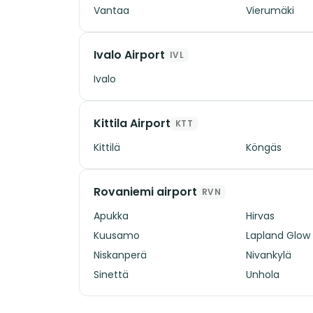
Vantaa
Vierumäki
Ivalo Airport
IVL
Ivalo
Kittila Airport
KTT
Kittilä
Köngäs
Rovaniemi airport
RVN
Apukka
Hirvas
Kuusamo
Lapland Glow
Niskanperä
Nivankylä
Sinettä
Unhola