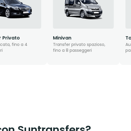
r Privato
Minivan
Ta
cata, fino a 4
Transfer privato spazioso,
Au
ri
fino a 8 passeggeri
pa
con Suntransfers?