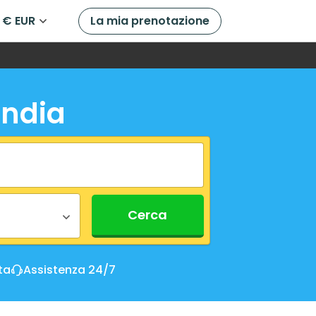
€ EUR
La mia prenotazione
andia
Cerca
ta
Assistenza 24/7