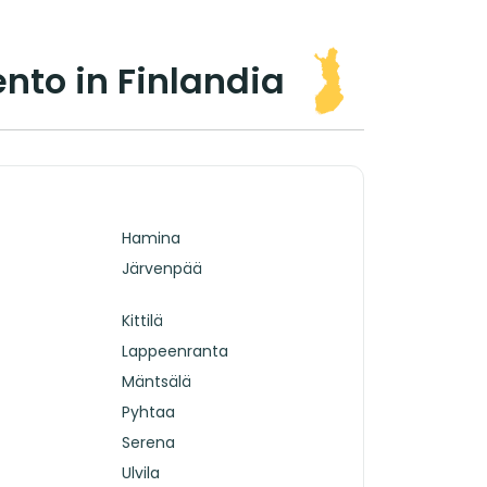
ento in Finlandia
Hamina
Järvenpää
Kittilä
Lappeenranta
Mäntsälä
Pyhtaa
Serena
Ulvila