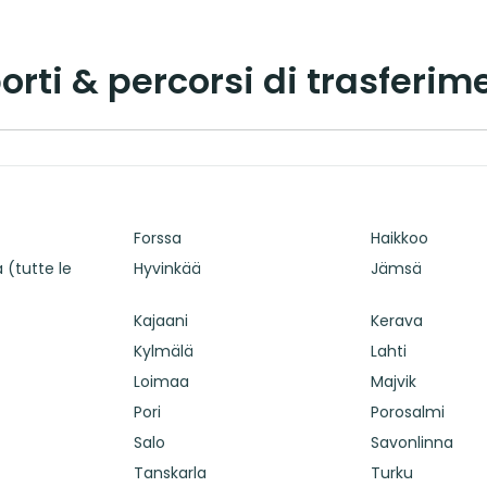
porti & percorsi di trasferim
Forssa
Haikkoo
à (tutte le
Hyvinkää
Jämsä
Kajaani
Kerava
Kylmälä
Lahti
Loimaa
Majvik
Pori
Porosalmi
Salo
Savonlinna
Tanskarla
Turku