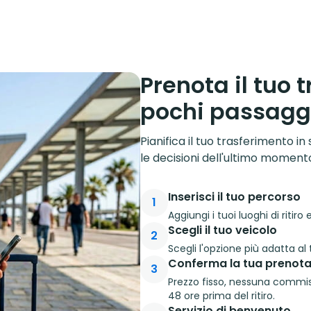
Prenota il tuo 
pochi passagg
Pianifica il tuo trasferimento in 
le decisioni dell'ultimo moment
Inserisci il tuo percorso
1
Aggiungi i tuoi luoghi di ritir
Scegli il tuo veicolo
2
Scegli l'opzione più adatta al 
Conferma la tua prenota
3
Prezzo fisso, nessuna commiss
48 ore prima del ritiro.
Servizio di benvenuto