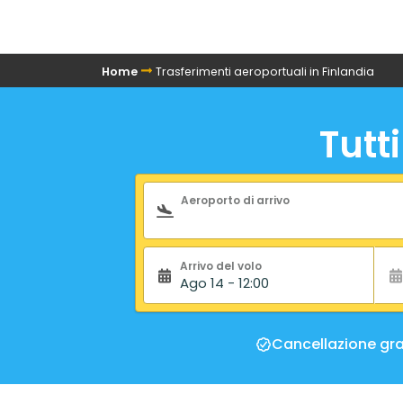
Home
Trasferimenti aeroportuali in Finlandia
Tutt
Modulo di ricerca
Aeroporto di arrivo
Arrivo del volo
Ago 14 - 12:00
Cancellazione gra