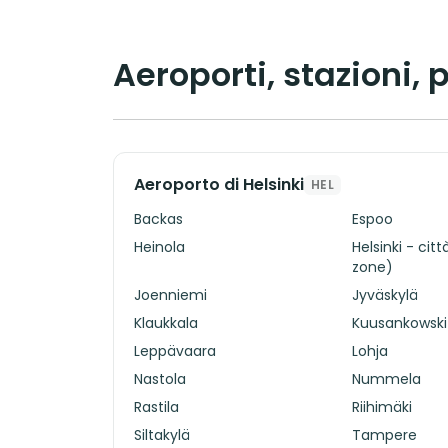
Aeroporti, stazioni, 
Aeroporto di Helsinki
HEL
Backas
Espoo
Heinola
Helsinki - citt
zone)
Joenniemi
Jyväskylä
Klaukkala
Kuusankowski
Leppävaara
Lohja
Nastola
Nummela
Rastila
Riihimäki
Siltakylä
Tampere