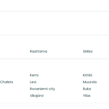
Raattama
Sirkka
Kemi
Kittilä
 Chalets
Levi
Muurola
Rovaniemi city
Ruka
Vikajärvi
Yllas