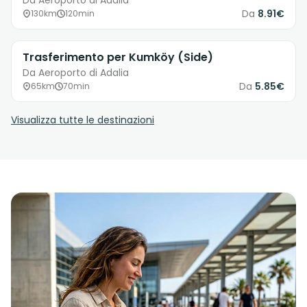
Da Aeroporto di Adalia
Da
8.91€
130km
120min
Trasferimento per Kumköy (Side)
Da Aeroporto di Adalia
Da
5.85€
65km
70min
Visualizza tutte le destinazioni