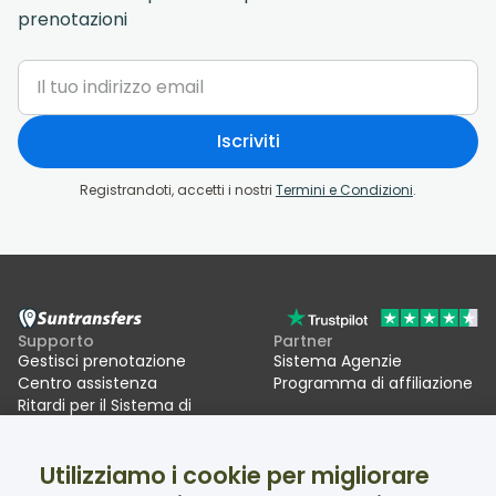
prenotazioni
Iscriviti
Registrandoti, accetti i nostri
Termini e Condizioni
.
Supporto
Partner
Gestisci prenotazione
Sistema Agenzie
Centro assistenza
Programma di affiliazione
Ritardi per il Sistema di
ingressi/uscite UE (EES)
Utilizziamo i cookie per migliorare
Suntransfers
Social