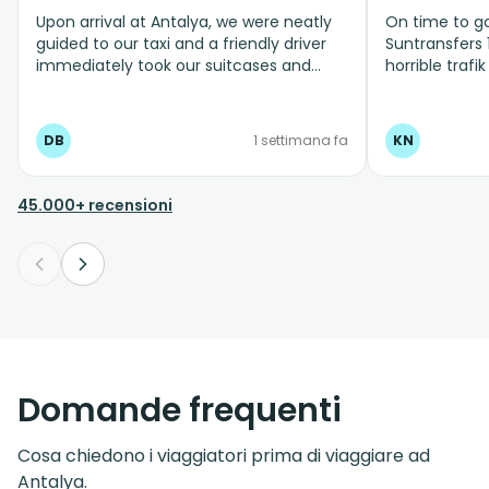
Upon arrival at Antalya, we were neatly
On time to go
guided to our taxi and a friendly driver
Suntransfers 
immediately took our suitcases and
horrible trafi
brought us safely to our hotel. For the
we wait 45 m
return ride to the airport, I received a
out side airpo
message well in advance, followed by an
dont take this
DB
1 settimana fa
KN
immediate phone call letting me know
31, 32 one billion p
that the driver might be 10–15 minutes
Kim “the dam
later than agreed due to heavy traffic
45.000+ recensioni
on the way to the hotel. In the end, he
was still neatly on time and brought us
safely back to the airport again.
Excellent service, keep it up! I'll definitely
know where to find you for our next
holiday!!
Domande frequenti
Cosa chiedono i viaggiatori prima di viaggiare ad
Antalya.