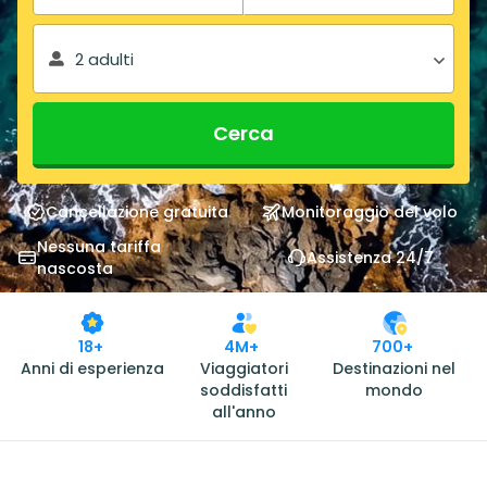
2 adulti
Cerca
Cancellazione gratuita
Monitoraggio del volo
Nessuna tariffa
Assistenza 24/7
nascosta
18+
4M+
700+
Anni di esperienza
Viaggiatori
Destinazioni nel
soddisfatti
mondo
all'anno