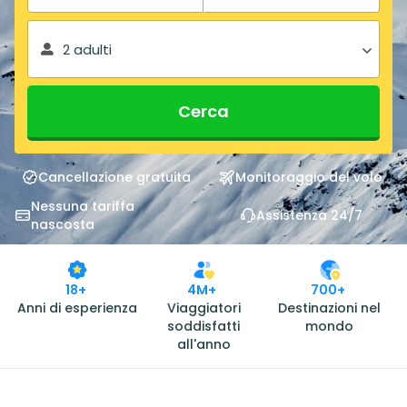
2 adulti
Cerca
Cancellazione gratuita
Monitoraggio del volo
Nessuna tariffa
Assistenza 24/7
nascosta
18+
4M+
700+
Anni di esperienza
Viaggiatori
Destinazioni nel
soddisfatti
mondo
all'anno