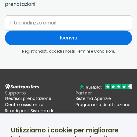
prenotazioni
Iscriviti
Registrandoti, accetti i nostri
Termini e Condizioni
.
Supporto
Partner
Gestisci prenotazione
Sistema Agenzie
Centro assistenza
Programma di affiliazione
Ritardi per il Sistema di
ingressi/uscite UE (EES)
Utilizziamo i cookie per migliorare
Suntransfers
Social