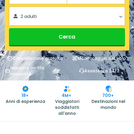
2 adulti
Cerca
Cancellazione gratuita
Monitoraggio del volo
Nessuna tariffa
Assistenza 24/7
nascosta
18+
4M+
700+
Anni di esperienza
Viaggiatori
Destinazioni nel
soddisfatti
mondo
all'anno