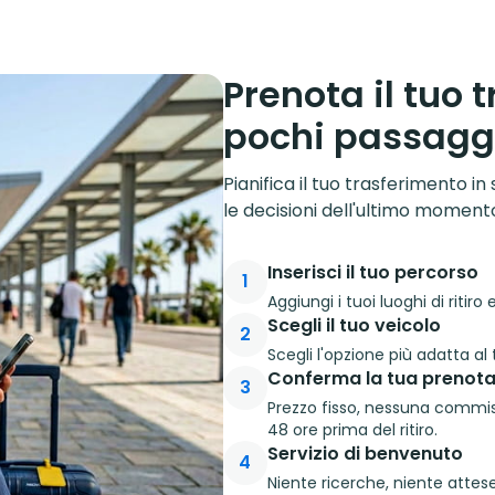
Prenota il tuo 
pochi passagg
Pianifica il tuo trasferimento in 
le decisioni dell'ultimo moment
Inserisci il tuo percorso
1
Aggiungi i tuoi luoghi di ritir
Scegli il tuo veicolo
2
Scegli l'opzione più adatta al 
Conferma la tua prenota
3
Prezzo fisso, nessuna commiss
48 ore prima del ritiro.
Servizio di benvenuto
4
Niente ricerche, niente attese.