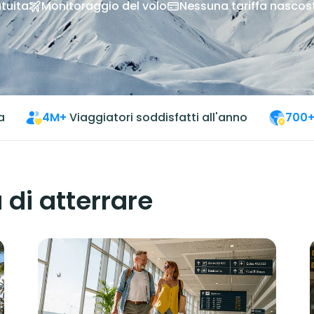
tuita
Monitoraggio del volo
Nessuna tariffa nascos
a
4M+
Viaggiatori soddisfatti all'anno
700
 di atterrare