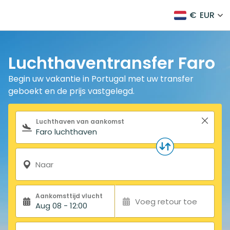
€
EUR
Luchthaventransfer Faro
Begin uw vakantie in Portugal met uw transfer
geboekt en de prijs vastgelegd.
Zoekformulier
Luchthaven van aankomst
Naar
Aankomsttijd vlucht
Voeg retour toe
Aug 08 - 12:00