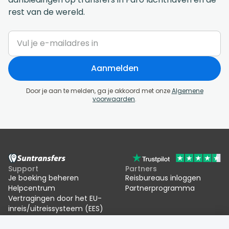
rest van de wereld.
Aanmelden
Door je aan te melden, ga je akkoord met onze
Algemene
voorwaarden
.
Support
Partners
Je boeking beheren
Reisbureaus inloggen
Helpcentrum
Partnerprogramma
Vertragingen door het EU-
inreis/uitreissysteem (EES)