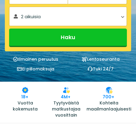
2 aikuisia
Haku
Ilmainen peruutus
Lentoseuranta
Ei piilomaksuja
Tuki 24/7
18+
4M+
700+
Vuotta
Tyytyväistä
Kohteita
kokemusta
matkustajaa
maailmanlaajuisesti
vuosittain