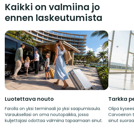
Kaikki on valmiina jo
ennen laskeutumista
Luotettava nouto
Tarkka per
Farolla on yksi terminaali ja yksi saapumisaula.
Olipa kysees
Varauksellasi on oma noutopaikka, jossa
Carvoeiron ta
kuljettajasi odottaa valmiina tapaamaan sinut.
sinut suoraa