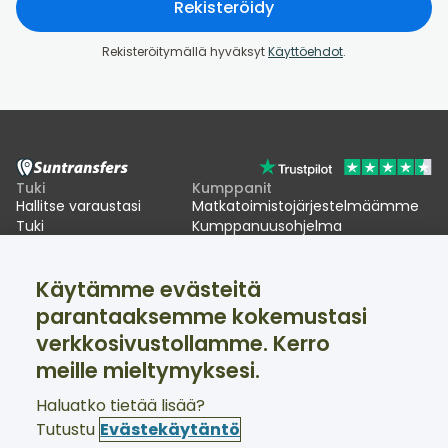
Rekisteröidy
Rekisteröitymällä hyväksyt
Käyttöehdot
.
Tuki
Kumppanit
Hallitse varaustasi
Matkatoimistojärjestelmäämme
Tuki
Kumppanuusohjelma
EU:n EES-viivästykset
Käytämme evästeitä
Suntransfers
Sosiaalinen media
parantaaksemme kokemustasi
Tietoa meistä
Facebook
Arvostelut
Twitter
verkkosivustollamme. Kerro
Hiihtokuljetukset
meille mieltymyksesi.
Tuki saatavilla 24/7
Haluatko tietää lisää?
Tutustu
Evästekäytäntö