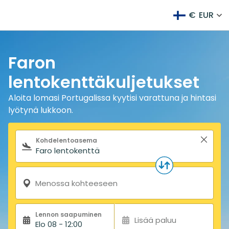
€
EUR
Faron
lentokenttäkuljetukset
Aloita lomasi Portugalissa kyytisi varattuna ja hintasi
lyötynä lukkoon.
Hakulomake
Kohdelentoasema
Menossa kohteeseen
Lennon saapuminen
Lisää paluu
Elo 08 - 12:00