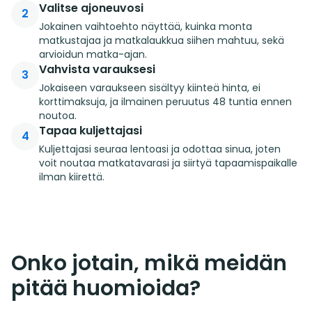
Valitse ajoneuvosi
2
Jokainen vaihtoehto näyttää, kuinka monta
matkustajaa ja matkalaukkua siihen mahtuu, sekä
arvioidun matka-ajan.
Vahvista varauksesi
3
Jokaiseen varaukseen sisältyy kiinteä hinta, ei
korttimaksuja, ja ilmainen peruutus 48 tuntia ennen
noutoa.
Tapaa kuljettajasi
4
Kuljettajasi seuraa lentoasi ja odottaa sinua, joten
voit noutaa matkatavarasi ja siirtyä tapaamispaikalle
ilman kiirettä.
Onko jotain, mikä meidän
pitää huomioida?