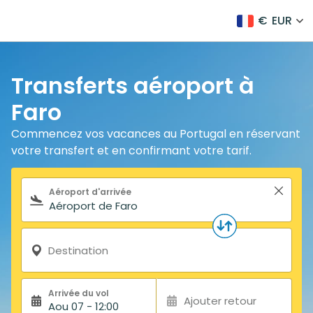
€
EUR
Transferts aéroport à
Faro
Commencez vos vacances au Portugal en réservant
votre transfert et en confirmant votre tarif.
Formulaire de recherche
Aéroport d'arrivée
Destination
Arrivée du vol
Ajouter retour
Aou 07 - 12:00