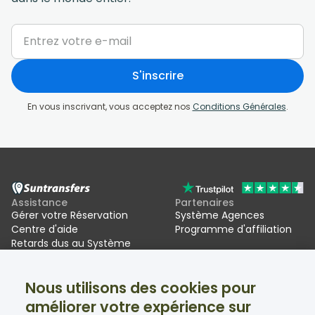
S'inscrire
En vous inscrivant, vous acceptez nos
Conditions Générales
.
Assistance
Partenaires
Gérer votre Réservation
Système Agences
Centre d'aide
Programme d'affiliation
Retards dus au Système
d'entrée/sortie de l'UE (EES)
Nous utilisons des cookies pour
Suntransfers
Réseaux sociaux
améliorer votre expérience sur
À propos
Facebook