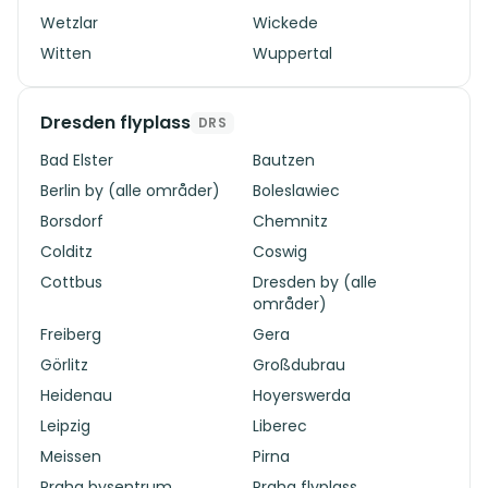
Wetzlar
Wickede
Witten
Wuppertal
Dresden flyplass
DRS
Bad Elster
Bautzen
Berlin by (alle områder)
Boleslawiec
Borsdorf
Chemnitz
Colditz
Coswig
Cottbus
Dresden by (alle
områder)
Freiberg
Gera
Görlitz
Großdubrau
Heidenau
Hoyerswerda
Leipzig
Liberec
Meissen
Pirna
Praha bysentrum
Praha flyplass