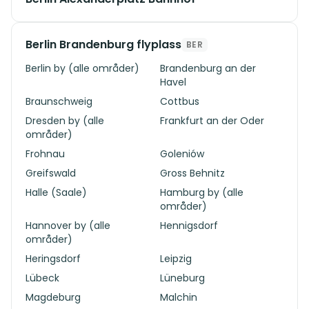
Berlin Brandenburg flyplass
BER
Berlin by (alle områder)
Brandenburg an der
Havel
Braunschweig
Cottbus
Dresden by (alle
Frankfurt an der Oder
områder)
Frohnau
Goleniów
Greifswald
Gross Behnitz
Halle (Saale)
Hamburg by (alle
områder)
Hannover by (alle
Hennigsdorf
områder)
Heringsdorf
Leipzig
Lübeck
Lüneburg
Magdeburg
Malchin