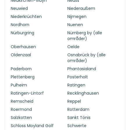
Neukirchen-Vluyn
Neuss
Neuwied
Niederaußem
Niederkrüchten
Nijmegen
Nordhorn
Nuenen
Nürburgring
Nürnberg by (alle
områder)
Oberhausen
Oelde
Oldenzaal
Osnabrück by (alle
områder)
Paderborn
Phantasialand
Plettenberg
Posterholt
Pulheim
Ratingen
Ratingen-Lintorf
Recklinghausen
Remscheid
Reppel
Roermond
Rotterdam
Salzkotten
Sankt Tönis
Schloss Moyland Golf
Schwerte