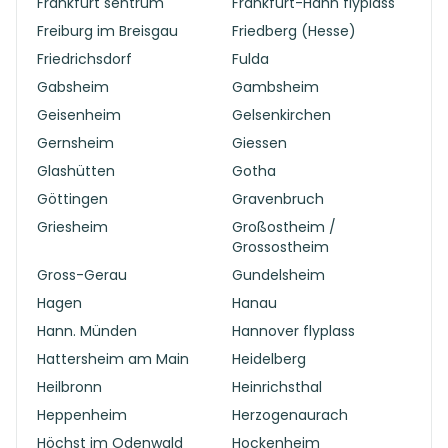
Frankfurt sentrum
Frankfurt-Hahn flyplass
Freiburg im Breisgau
Friedberg (Hesse)
Friedrichsdorf
Fulda
Gabsheim
Gambsheim
Geisenheim
Gelsenkirchen
Gernsheim
Giessen
Glashütten
Gotha
Göttingen
Gravenbruch
Griesheim
Großostheim /
Grossostheim
Gross-Gerau
Gundelsheim
Hagen
Hanau
Hann. Münden
Hannover flyplass
Hattersheim am Main
Heidelberg
Heilbronn
Heinrichsthal
Heppenheim
Herzogenaurach
Höchst im Odenwald
Hockenheim