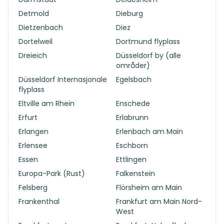
Detmold
Dieburg
Dietzenbach
Diez
Dortelweil
Dortmund flyplass
Dreieich
Düsseldorf by (alle
områder)
Düsseldorf Internasjonale
Egelsbach
flyplass
Eltville am Rhein
Enschede
Erfurt
Erlabrunn
Erlangen
Erlenbach am Main
Erlensee
Eschborn
Essen
Ettlingen
Europa-Park (Rust)
Falkenstein
Felsberg
Flörsheim am Main
Frankenthal
Frankfurt am Main Nord-
West