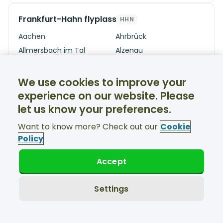
Frankfurt-Hahn flyplass
HHN
Aachen
Ahrbrück
Allmersbach im Tal
Alzenau
Aschaffenburg
Bacharach
Bad Camberg
Bad Ems
We use cookies to improve your
Bad Hersfeld
Bad Homburg
experience on our website. Please
Bad Kreuznach
Bad Nauheim
let us know your preferences.
Bad Soden
Baden Baden
Want to know more? Check out our
Cookie
Bamberg
Bechtheim
Policy
Bensheim
Bernkastel-Kues
Accept
Betzdorf
Bingen Am Rhein
Bitburg
Bochum
Settings
Bonn
Braunschweig
Cochem
Creutzwald
Darmstadt
Dieburg