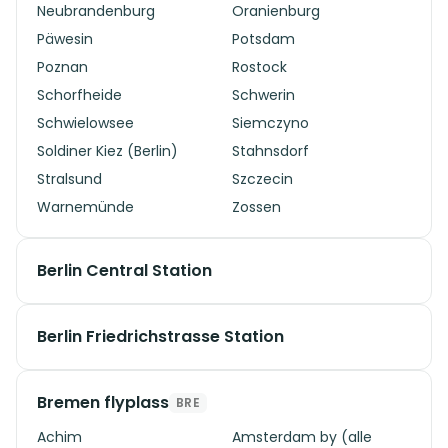
Neubrandenburg
Oranienburg
Päwesin
Potsdam
Poznan
Rostock
Schorfheide
Schwerin
Schwielowsee
Siemczyno
Soldiner Kiez (Berlin)
Stahnsdorf
Stralsund
Szczecin
Warnemünde
Zossen
Berlin Central Station
Berlin Friedrichstrasse Station
Bremen flyplass
BRE
Achim
Amsterdam by (alle