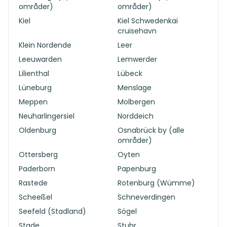
områder)
områder)
Kiel
Kiel Schwedenkai
cruisehavn
Klein Nordende
Leer
Leeuwarden
Lemwerder
Lilienthal
Lübeck
Lüneburg
Menslage
Meppen
Molbergen
Neuharlingersiel
Norddeich
Oldenburg
Osnabrück by (alle
områder)
Ottersberg
Oyten
Paderborn
Papenburg
Rastede
Rotenburg (Wümme)
Scheeßel
Schneverdingen
Seefeld (Stadland)
Sögel
Stade
Stuhr