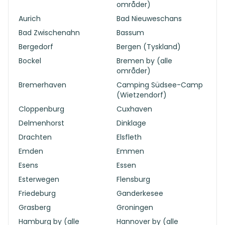
områder)
Aurich
Bad Nieuweschans
Bad Zwischenahn
Bassum
Bergedorf
Bergen (Tyskland)
Bockel
Bremen by (alle
områder)
Bremerhaven
Camping Südsee-Camp
(Wietzendorf)
Cloppenburg
Cuxhaven
Delmenhorst
Dinklage
Drachten
Elsfleth
Emden
Emmen
Esens
Essen
Esterwegen
Flensburg
Friedeburg
Ganderkesee
Grasberg
Groningen
Hamburg by (alle
Hannover by (alle