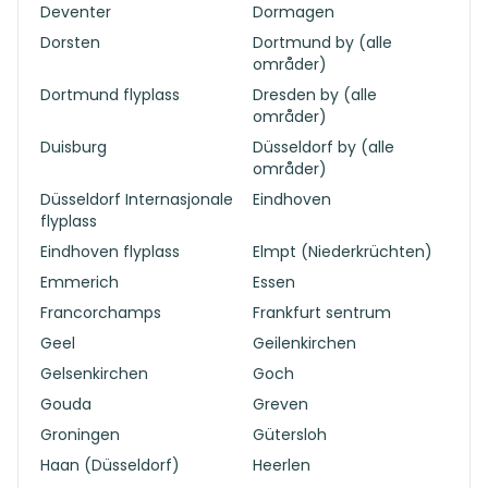
Deventer
Dormagen
Dorsten
Dortmund by (alle
områder)
Dortmund flyplass
Dresden by (alle
områder)
Duisburg
Düsseldorf by (alle
områder)
Düsseldorf Internasjonale
Eindhoven
flyplass
Eindhoven flyplass
Elmpt (Niederkrüchten)
Emmerich
Essen
Francorchamps
Frankfurt sentrum
Geel
Geilenkirchen
Gelsenkirchen
Goch
Gouda
Greven
Groningen
Gütersloh
Haan (Düsseldorf)
Heerlen