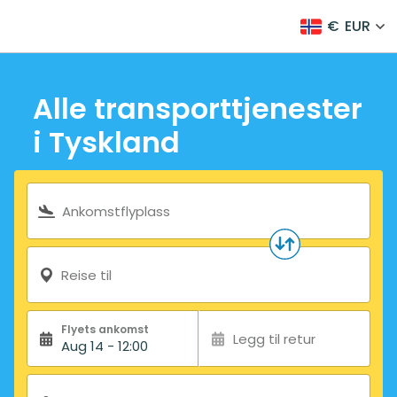
€
EUR
Alle transporttjenester
i Tyskland
Søkeskjema
Ankomstflyplass
Reise til
Flyets ankomst
Legg til retur
Aug 14 - 12:00