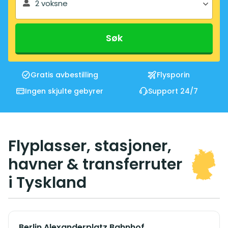
2 voksne
Søk
Gratis avbestilling
Flysporin
Ingen skjulte gebyrer
Support 24/7
Flyplasser, stasjoner,
havner & transferruter
i Tyskland
Berlin Alexanderplatz Bahnhof