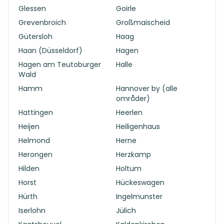
Glessen
Goirle
Grevenbroich
Großmaischeid
Gütersloh
Haag
Haan (Düsseldorf)
Hagen
Hagen am Teutoburger
Halle
Wald
Hamm
Hannover by (alle
områder)
Hattingen
Heerlen
Heijen
Heiligenhaus
Helmond
Herne
Herongen
Herzkamp
Hilden
Holtum
Horst
Hückeswagen
Hürth
Ingelmunster
Iserlohn
Jülich