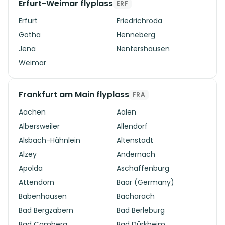
Erfurt-Weimar flyplass
ERF
Erfurt
Friedrichroda
Gotha
Henneberg
Jena
Nentershausen
Weimar
Frankfurt am Main flyplass
FRA
Aachen
Aalen
Albersweiler
Allendorf
Alsbach-Hähnlein
Altenstadt
Alzey
Andernach
Apolda
Aschaffenburg
Attendorn
Baar (Germany)
Babenhausen
Bacharach
Bad Bergzabern
Bad Berleburg
Bad Camberg
Bad Dürkheim