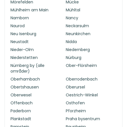
Mörefelden
Mücke
Mühlheim am Main
Mühltal
Namborn
Nancy
Naurod
Neckarsulm
Neu Isenburg
Neunkirchen
Neustadt
Nidda
Nieder-Olm
Niedernberg
Niederstetten
Nürburg
Nürnberg by (alle
Ober-Flörsheim
områder)
Oberhambach
Oberrodenbach
Obertshausen
Oberursel
Oberwesel
Oestrich-Winkel
Offenbach
Osthofen
Paderborn
Pforzheim
Plankstadt
Praha bysentrum
Ramstein
Raunheim