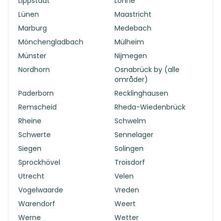
Lippstadt
Löhne
Lünen
Maastricht
Marburg
Medebach
Mönchengladbach
Mülheim
Münster
Nijmegen
Nordhorn
Osnabrück by (alle
områder)
Paderborn
Recklinghausen
Remscheid
Rheda-Wiedenbrück
Rheine
Schwelm
Schwerte
Sennelager
Siegen
Solingen
Sprockhövel
Troisdorf
Utrecht
Velen
Vogelwaarde
Vreden
Warendorf
Weert
Werne
Wetter