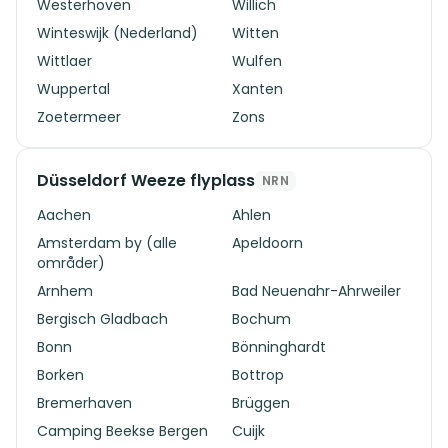
Westerhoven
Willich
Winteswijk (Nederland)
Witten
Wittlaer
Wulfen
Wuppertal
Xanten
Zoetermeer
Zons
Düsseldorf Weeze flyplass
NRN
Aachen
Ahlen
Amsterdam by (alle
Apeldoorn
områder)
Arnhem
Bad Neuenahr-Ahrweiler
Bergisch Gladbach
Bochum
Bonn
Bönninghardt
Borken
Bottrop
Bremerhaven
Brüggen
Camping Beekse Bergen
Cuijk