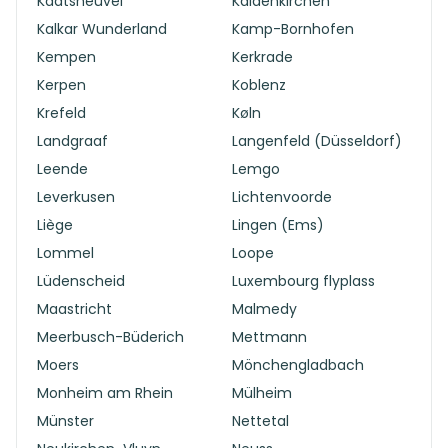
Kaatsheuvel
Kaldenkirchen
Kalkar Wunderland
Kamp-Bornhofen
Kempen
Kerkrade
Kerpen
Koblenz
Krefeld
Køln
Landgraaf
Langenfeld (Düsseldorf)
Leende
Lemgo
Leverkusen
Lichtenvoorde
Liège
Lingen (Ems)
Lommel
Loope
Lüdenscheid
Luxembourg flyplass
Maastricht
Malmedy
Meerbusch-Büderich
Mettmann
Moers
Mönchengladbach
Monheim am Rhein
Mülheim
Münster
Nettetal