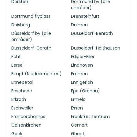
Dorsten
Dortmund by (alle
områder)
Dortmund flyplass
Drensteinfurt
Duisburg
Dülmen
Düsseldorf by (alle
Dusseldorf-Benrath
områder)
Dusseldorf-Garath
Dusseldorf-Holthausen
Echt
Ediger-Eller
Eersel
Eindhoven
Elmpt (Niederkrüchten)
Emmen
Ennepetal
Ennigerloh
Enschede
Epe (Gronau)
Erkrath
Ermelo
Eschweiler
Essen
Francorchamps
Frankfurt sentrum
Gelsenkirchen
Gemert
Genk
Ghent