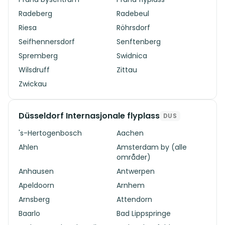
Radeberg
Radebeul
Riesa
Röhrsdorf
Seifhennersdorf
Senftenberg
Spremberg
Swidnica
Wilsdruff
Zittau
Zwickau
Düsseldorf Internasjonale flyplass
DUS
's-Hertogenbosch
Aachen
Ahlen
Amsterdam by (alle
områder)
Anhausen
Antwerpen
Apeldoorn
Arnhem
Arnsberg
Attendorn
Baarlo
Bad Lippspringe