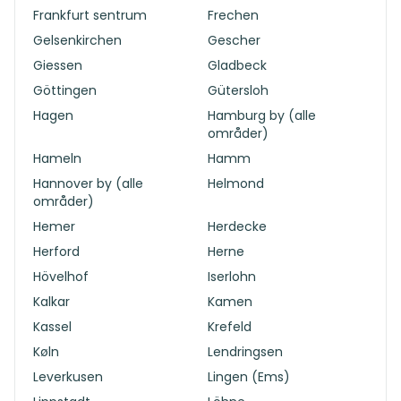
Frankfurt sentrum
Frechen
Gelsenkirchen
Gescher
Giessen
Gladbeck
Göttingen
Gütersloh
Hagen
Hamburg by (alle
områder)
Hameln
Hamm
Hannover by (alle
Helmond
områder)
Hemer
Herdecke
Herford
Herne
Hövelhof
Iserlohn
Kalkar
Kamen
Kassel
Krefeld
Køln
Lendringsen
Leverkusen
Lingen (Ems)