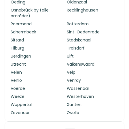
Oeding
Oldenzaal
Osnabrück by (alle
Recklinghausen
områder)
Roermond
Rotterdam
Schermbeck
Sint-Oedenrode
Sittard
Stadskanaal
Tilburg
Troisdorf
Uerdingen
Ulft
Utrecht
Valkenswaard
Velen
Velp
Venlo
Venray
Voerde
Wassenaar
Weeze
Westerhoven
Wuppertal
Xanten
Zevenaar
Zwolle