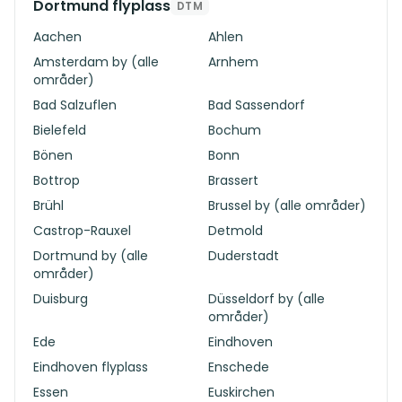
Dortmund flyplass
DTM
Aachen
Ahlen
Amsterdam by (alle
Arnhem
områder)
Bad Salzuflen
Bad Sassendorf
Bielefeld
Bochum
Bönen
Bonn
Bottrop
Brassert
Brühl
Brussel by (alle områder)
Castrop-Rauxel
Detmold
Dortmund by (alle
Duderstadt
områder)
Duisburg
Düsseldorf by (alle
områder)
Ede
Eindhoven
Eindhoven flyplass
Enschede
Essen
Euskirchen