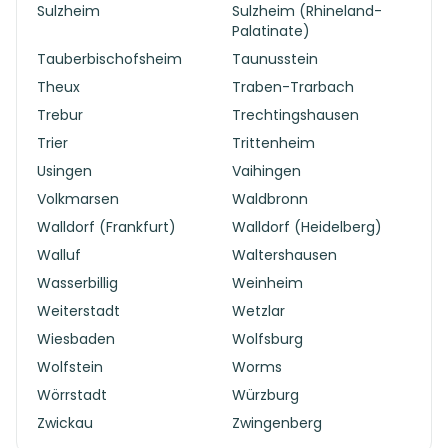
Sulzheim
Sulzheim (Rhineland-
Palatinate)
Tauberbischofsheim
Taunusstein
Theux
Traben-Trarbach
Trebur
Trechtingshausen
Trier
Trittenheim
Usingen
Vaihingen
Volkmarsen
Waldbronn
Walldorf (Frankfurt)
Walldorf (Heidelberg)
Walluf
Waltershausen
Wasserbillig
Weinheim
Weiterstadt
Wetzlar
Wiesbaden
Wolfsburg
Wolfstein
Worms
Wörrstadt
Würzburg
Zwickau
Zwingenberg