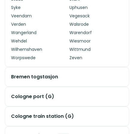
Syke
Uphusen
Veendam
Vegesack
Verden
Walsrode
Wangerland
Warendorf
Wehdel
Wiesmoor
Wilhemshaven
Wittmund
Worpswede
Zeven
Bremen togstasjon
Cologne port (G)
Cologne train station (G)