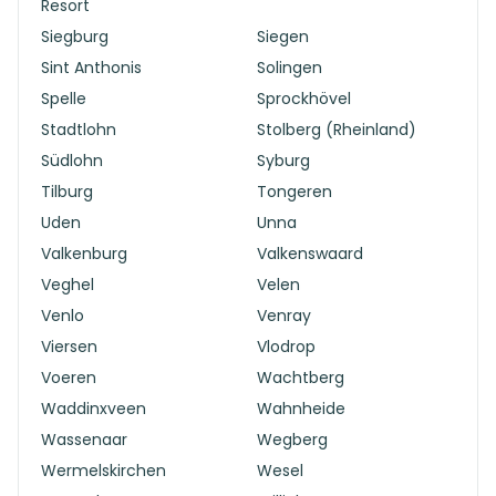
Resort
Siegburg
Siegen
Sint Anthonis
Solingen
Spelle
Sprockhövel
Stadtlohn
Stolberg (Rheinland)
Südlohn
Syburg
Tilburg
Tongeren
Uden
Unna
Valkenburg
Valkenswaard
Veghel
Velen
Venlo
Venray
Viersen
Vlodrop
Voeren
Wachtberg
Waddinxveen
Wahnheide
Wassenaar
Wegberg
Wermelskirchen
Wesel