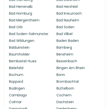
Bad Herrenalb
Bad Hersfeld
Bad Homburg
Bad Kreuznach
Bad Mergentheim
Bad Nauheim
Bad Orb
Bad Soden
Bad Soden-Salmünster
Bad Vilbel
Bad Wildungen
Baden Baden
Balduinstein
Bamberg
Baumholder
Bensheim
Bernkastel-Kues
Bessenbach
Bielefeld
Bingen Am Rhein
Bochum
Bonn
Boppard
Brombachtal
Büdingen
Büttelborn
Cambiago
Cochem
Colmar
Dachstein
Darmstadt
Deidesheim