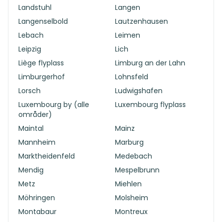
Landstuhl
Langen
Langenselbold
Lautzenhausen
Lebach
Leimen
Leipzig
Lich
Liège flyplass
Limburg an der Lahn
Limburgerhof
Lohnsfeld
Lorsch
Ludwigshafen
Luxembourg by (alle
Luxembourg flyplass
områder)
Maintal
Mainz
Mannheim
Marburg
Marktheidenfeld
Medebach
Mendig
Mespelbrunn
Metz
Miehlen
Möhringen
Molsheim
Montabaur
Montreux