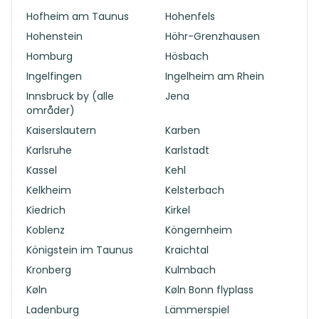
Hofheim am Taunus
Hohenfels
Hohenstein
Höhr-Grenzhausen
Homburg
Hösbach
Ingelfingen
Ingelheim am Rhein
Innsbruck by (alle
Jena
områder)
Kaiserslautern
Karben
Karlsruhe
Karlstadt
Kassel
Kehl
Kelkheim
Kelsterbach
Kiedrich
Kirkel
Koblenz
Köngernheim
Königstein im Taunus
Kraichtal
Kronberg
Kulmbach
Køln
Køln Bonn flyplass
Ladenburg
Lämmerspiel