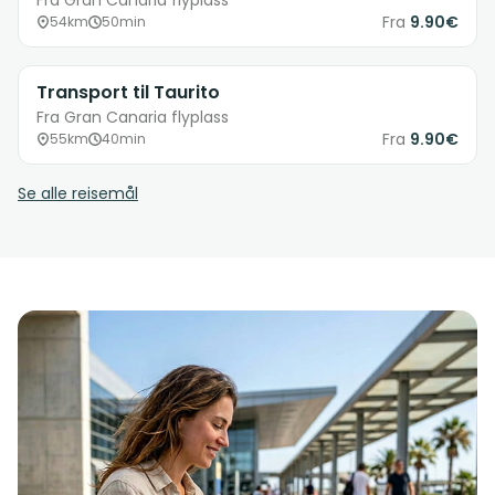
Fra Gran Canaria flyplass
Fra
9.90€
54km
50min
Transport til Taurito
Fra Gran Canaria flyplass
Fra
9.90€
55km
40min
Se alle reisemål