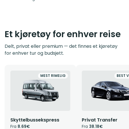
Et kjøretøy for enhver reise
Delt, privat eller premium — det finnes et kjøretøy
for enhver tur og budsjett.
MEST RIMELIG
BEST V
Skyttelbussekspress
Privat Transfer
Fra
8.69€
Fra
38.18€