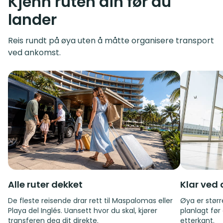
Kjenn ruten din før du
lander
Reis rundt på øya uten å måtte organisere transport
ved ankomst.
Alle ruter dekket
Klar ved
De fleste reisende drar rett til Maspalomas eller
Øya er størr
Playa del Inglés. Uansett hvor du skal, kjører
planlagt før 
transferen deg dit direkte.
etterkant.