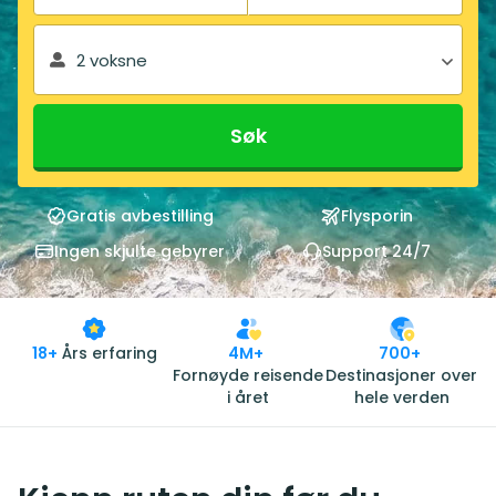
2 voksne
Søk
Gratis avbestilling
Flysporin
Ingen skjulte gebyrer
Support 24/7
18+
Års erfaring
4M+
700+
Fornøyde reisende
Destinasjoner over
i året
hele verden