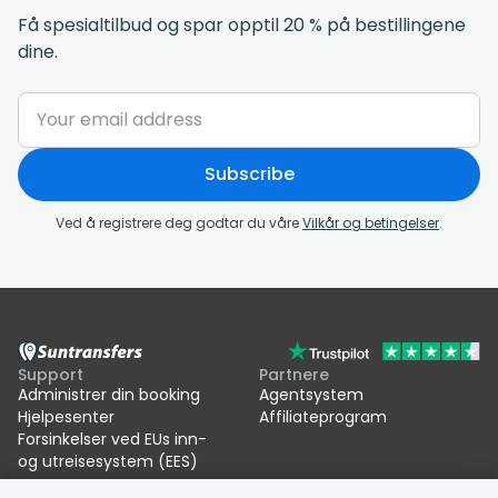
Få spesialtilbud og spar opptil 20 % på bestillingene
dine.
Subscribe
Ved å registrere deg godtar du våre
Vilkår og betingelser
.
Support
Partnere
Administrer din booking
Agentsystem
Hjelpesenter
Affiliateprogram
Forsinkelser ved EUs inn-
og utreisesystem (EES)