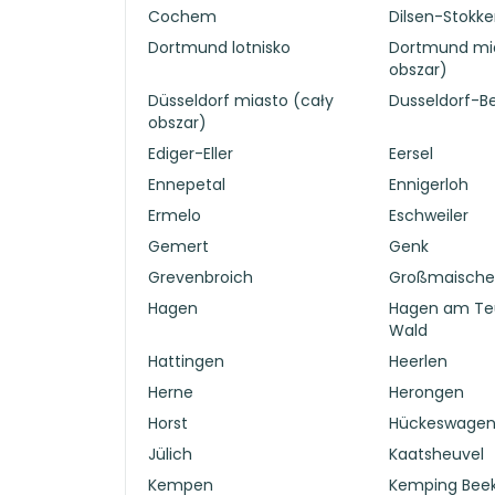
Cochem
Dilsen-Stokk
Dortmund lotnisko
Dortmund mia
obszar)
Düsseldorf miasto (cały
Dusseldorf-B
obszar)
Ediger-Eller
Eersel
Ennepetal
Ennigerloh
Ermelo
Eschweiler
Gemert
Genk
Grevenbroich
Großmaische
Hagen
Hagen am Te
Wald
Hattingen
Heerlen
Herne
Herongen
Horst
Hückeswage
Jülich
Kaatsheuvel
Kempen
Kemping Bee