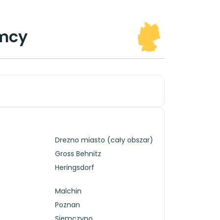
emcy
Drezno miasto (cały obszar)
Gross Behnitz
Heringsdorf
Malchin
Poznan
Siemczyno