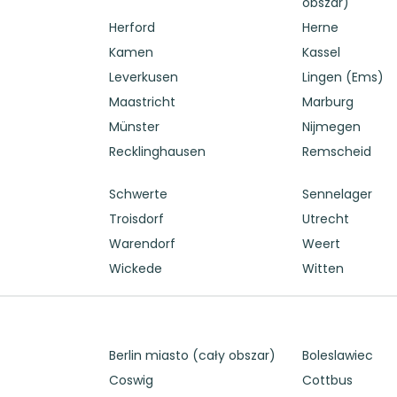
obszar)
Herford
Herne
Kamen
Kassel
Leverkusen
Lingen (Ems)
Maastricht
Marburg
Münster
Nijmegen
Recklinghausen
Remscheid
Schwerte
Sennelager
Troisdorf
Utrecht
Warendorf
Weert
Wickede
Witten
Berlin miasto (cały obszar)
Boleslawiec
Coswig
Cottbus