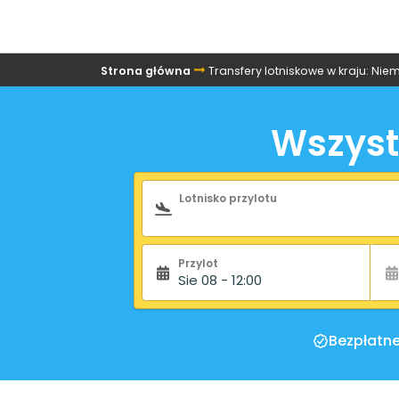
Strona główna
Transfery lotniskowe w kraju: Nie
Wszyst
Formularz wyszukiwa
Lotnisko przylotu
Przylot
Sie 08 - 12:00
Bezpłatn