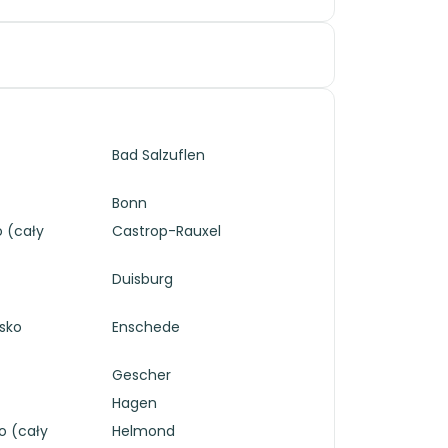
Bad Salzuflen
Bonn
o (cały
Castrop-Rauxel
Duisburg
isko
Enschede
Gescher
Hagen
o (cały
Helmond