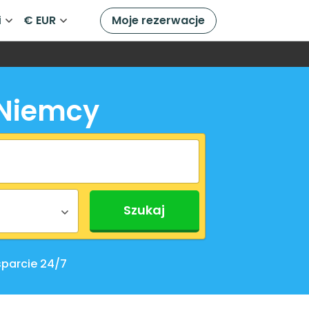
i
€ EUR
Moje rezerwacje
 Niemcy
Szukaj
parcie 24/7