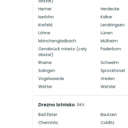
obszar)
Hemer
Herdecke
Iserlohn
Kalkar
Krefeld
Lendringsen
Löhne
Lünen
Mönchengladbach
Mülheim
Osnabrück miasto (cały
Paderborn
obszar)
Rheine
Schwelm
Solingen
Sprockhövel
Vogelwaarde
Vreden
Wetter
Wetzlar
Drezno lotnisko
DRS
Bad Elster
Bautzen
Chemnitz
Colditz