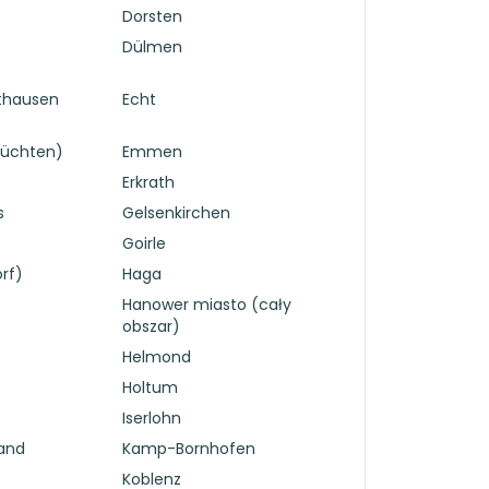
Dorsten
Dülmen
lthausen
Echt
rüchten)
Emmen
Erkrath
s
Gelsenkirchen
Goirle
rf)
Haga
Hanower miasto (cały
obszar)
Helmond
Holtum
Iserlohn
land
Kamp-Bornhofen
Koblenz