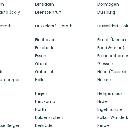
em
Dinslaken
Dormagen
sto (cały
Drensteinfurt
Duisburg
enrath
Dusseldorf-Garath
Dusseldorf-Ho
Eindhoven
Elmpt (Niederk
Enschede
Epe (Gronau)
Essen
Francorchamp
Ghent
Glessen
id
Gütersloh
Haan (Düsseldo
utoburger
Halle
Hamm
Heijen
Heiligenhaus
Herzkamp
Hilden
n
Hürth
Ingelmunster
Kaldenkirchen
Kalkar Wunder
kse Bergen
Kerkrade
Kerpen