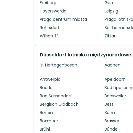
Freiberg
Gera
Hoyerswerda
Leipzig
Praga centrum miasta
Praga lotnisk
Röhrsdorf
Seifhennersd
Wilsdruff
Zittau
Düsseldorf lotnisko międzynarodowe
's-Hertogenbosch
Aachen
Antwerpia
Apeldoorn
Baarlo
Bad Lippsprin
Bad Sassendorf
Baesweiler
Bergisch Gladbach
Best
Bönen
Bonn
Boxmeer
Brassert
Brühl
Bünde