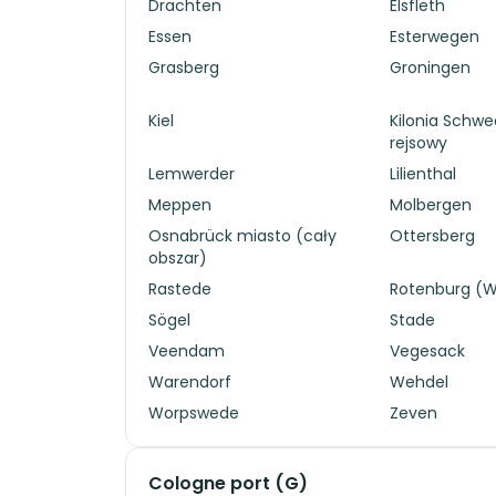
Drachten
Elsfleth
Essen
Esterwegen
Grasberg
Groningen
Kiel
Kilonia Schwe
rejsowy
Lemwerder
Lilienthal
Meppen
Molbergen
Osnabrück miasto (cały
Ottersberg
obszar)
Rastede
Rotenburg 
Sögel
Stade
Veendam
Vegesack
Warendorf
Wehdel
Worpswede
Zeven
Cologne port (G)