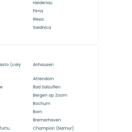
Heidenau
Pirna
Riesa
Swidnica
sto (cały
Anhausen
Attendorn
de
Bad Salzuflen
Bergen op Zoom
Bochum
Born
Bremerhaven
furtu
Champion (Namur)