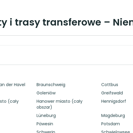
rty i trasy transferowe – Ni
an der Havel
Braunschweig
Cottbus
Goleniów
Greifswald
to (cały
Hanower miasto (cały
Hennigsdorf
obszar)
Lüneburg
Magdeburg
Päwesin
Potsdam
Schwerin
Schwielowsee