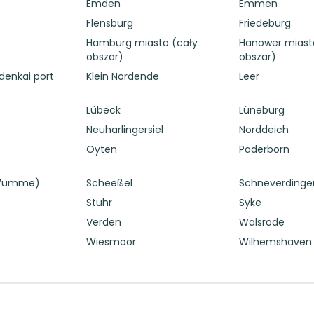
Emden
Emmen
Flensburg
Friedeburg
Hamburg miasto (cały
Hanower miast
obszar)
obszar)
denkai port
Klein Nordende
Leer
Lübeck
Lüneburg
Neuharlingersiel
Norddeich
Oyten
Paderborn
(Wümme)
Scheeßel
Schneverdinge
Stuhr
Syke
Verden
Walsrode
Wiesmoor
Wilhemshaven