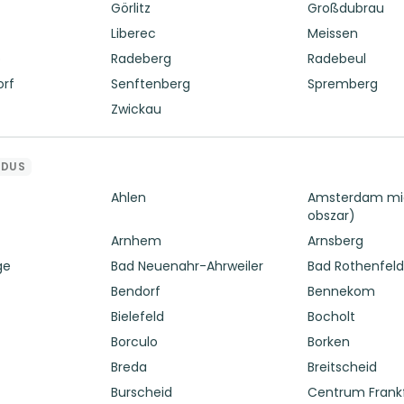
Görlitz
Großdubrau
Liberec
Meissen
o
Radeberg
Radebeul
orf
Senftenberg
Spremberg
Zwickau
DUS
Ahlen
Amsterdam mia
obszar)
Arnhem
Arnsberg
ge
Bad Neuenahr-Ahrweiler
Bad Rothenfel
Bendorf
Bennekom
Bielefeld
Bocholt
Borculo
Borken
Breda
Breitscheid
Burscheid
Centrum Frank