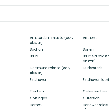
Amsterdam miasto (cały
Arnhem
obszar)
Bochum
Bönen
Brühl
Bruksela miast
obszar)
Dortmund miasto (cały
Duderstadt
obszar)
Eindhoven
Eindhoven lotn
Frechen
Gelsenkirchen
Göttingen
Gütersloh
Hamm
Hanower miast