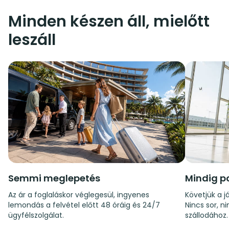
Minden készen áll, mielőtt
leszáll
Semmi meglepetés
Mindig p
Az ár a foglaláskor véglegesül, ingyenes
Követjük a já
lemondás a felvétel előtt 48 óráig és 24/7
Nincs sor, n
ügyfélszolgálat.
szállodához.