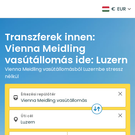
€
EUR
Transzferek innen:
Vienna Meidling
vasútállomás ide: Luzern
Vienna Meidling vasútállomásből Luzernbe stressz
nélkül
Keresőűrlap
Érkezési repülőtér
Úti cél