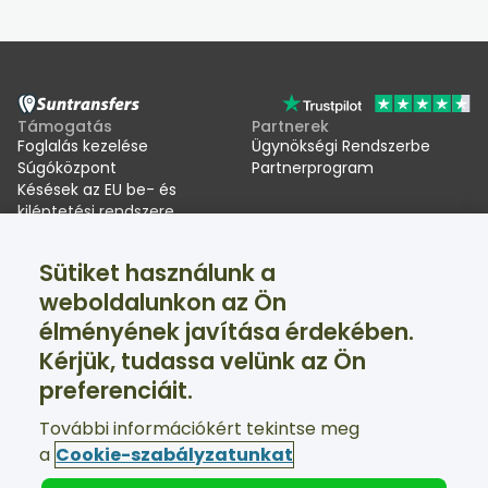
Támogatás
Partnerek
Foglalás kezelése
Ügynökségi Rendszerbe
Súgóközpont
Partnerprogram
Késések az EU be- és
kiléptetési rendszere
(EES) miatt
Sütiket használunk a
Suntransfers
Közösségi oldalak
weboldalunkon az Ön
Rólunk
Facebook
élményének javítása érdekében.
Értékelések
Twitter
Sítranszferek
Kérjük, tudassa velünk az Ön
Támogatás a nap 24 órájában, a hét minden napján
preferenciáit.
elérhető
További információkért tekintse meg
a
Cookie-szabályzatunkat