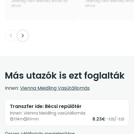
Jelenleg nem elérhető ehhez az
Jelenleg nem elérhető ehh
úthoz
úthoz
Más utazók is ezt foglalták
Innen:
Vienna Meidling Vasútállomás
Transzfer ide: Bécsi repülőtér
Innen: Vienna Meidling vasútállomás
8.23€
-tól/-től
29km
30min
Összes célállomás megjelenítése