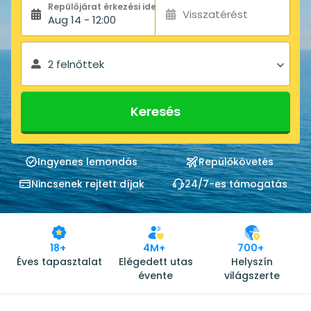
Repülőjárat érkezési ideje:
Visszatérést
Aug 14 - 12:00
2 felnőttek
Keresés
Ingyenes lemondás
Repülőkövetés
Nincsenek rejtett díjak
24/7-es támogatás
18+
4M+
700+
Éves tapasztalat
Elégedett utas
Helyszín
évente
világszerte