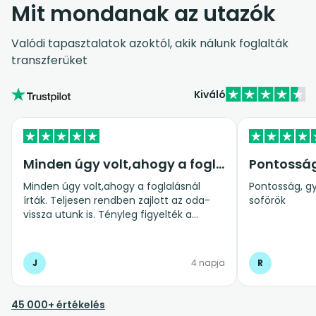
Mit mondanak az utazók
Valódi tapasztalatok azoktól, akik nálunk foglalták
transzferüket
Kiváló
Minden úgy volt,ahogy a foglalásnál…
Pontossá
Minden úgy volt,ahogy a foglalásnál
Pontosság, gy
írták. Teljesen rendben zajlott az oda-
soförök
vissza utunk is. Tényleg figyelték a
repülő késést is.Abszolút ajánlom
mindenkinek.
J
4 napja
R
45 000+ értékelés