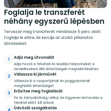
Foglalja le transzferét
néhány egyszerű lépésben
Tervezze meg transzferét mindössze 5 perc alatt.
Foglalja le előre, és kerülje az utolsó pillanatos
döntéseket.
Adja meg útvonalát
1
Adja hozzá a felvételi és leadási helyszíneket a
rendelkezésre álló lehetőségek megtekintéséhez.
Válassza ki járművét
2
Válassza ki a csoportjának és poggyászának
megfelelő lehetőséget.
Erősítse meg foglalását
3
Fix ár, kártyaköltség nélkül, és ingyenes lemondás a
felvétel előtt 48 órával.
Üdvözlő szolgáltatás
4