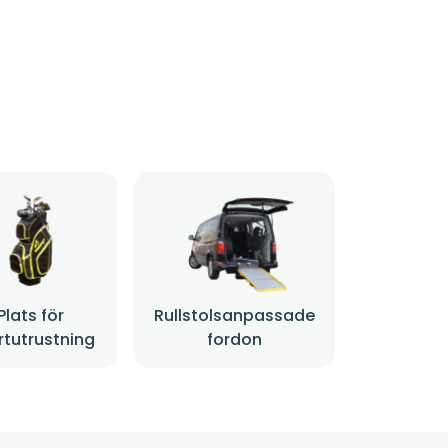
Plats för
Rullstolsanpassade
rtutrustning
fordon