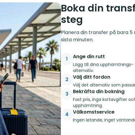
Boka din transf
steg
Planera din transfer på bara 5 m
sista minuten.
Ange din rutt
1
Lägg till dina upphämtnings- 
alternativ.
Välj ditt fordon
2
Välj det alternativ som passa
Bekräfta din bokning
3
Fast pris, inga kortavgifter o
upphämtning.
Välkomstservice
4
Ingen letande, inget väntande