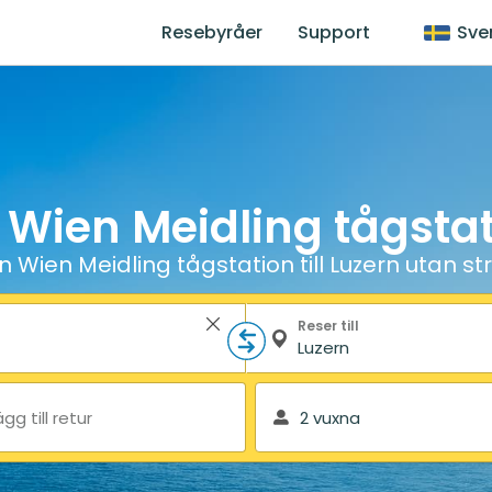
Resebyråer
Support
Sve
 Wien Meidling tågstati
n Wien Meidling tågstation till Luzern utan st
Reser till
ägg till retur
2 vuxna