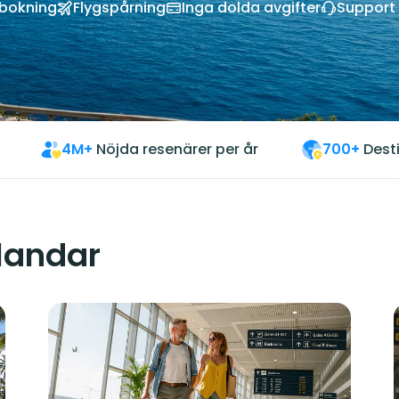
vbokning
Flygspårning
Inga dolda avgifter
Support 
4M+
Nöjda resenärer per år
700+
Dest
 landar