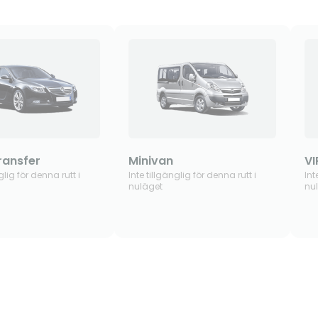
ransfer
Minivan
VI
glig för denna rutt i
Inte tillgänglig för denna rutt i
Int
nuläget
nu