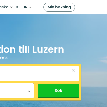
nska
€ EUR
Min bokning
on till Luzern
ress
Sök