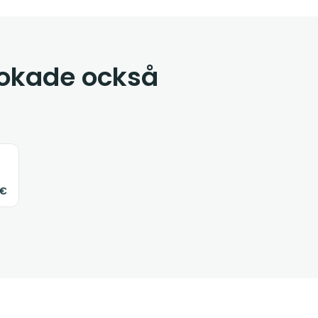
bokade också
3€