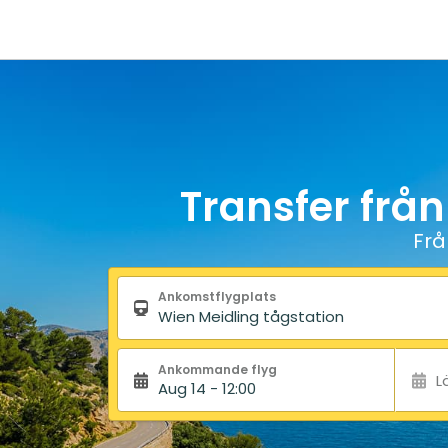
Transfer från
Frå
Sökformulär
Ankomstflygplats
Ankommande flyg
L
Aug 14 - 12:00