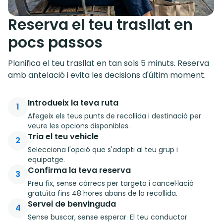
Reserva el teu trasllat en
pocs passos
Planifica el teu trasllat en tan sols 5 minuts. Reserva
amb antelació i evita les decisions d'últim moment.
Introdueix la teva ruta
1
Afegeix els teus punts de recollida i destinació per
veure les opcions disponibles.
Tria el teu vehicle
2
Selecciona l'opció que s'adapti al teu grup i
equipatge.
Confirma la teva reserva
3
Preu fix, sense càrrecs per targeta i cancel·lació
gratuïta fins 48 hores abans de la recollida.
Servei de benvinguda
4
Sense buscar, sense esperar. El teu conductor