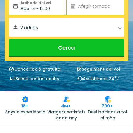
Arribada del vol
Afegir tornada
Ago 14 - 12:00
2 adults
Cerca
Cancel·lació gratuïta
Seguiment del vol
Sense costos ocults
Assistència 24/7
18+
4M+
700+
Anys d'experiència
Viatgers satisfets
Destinacions a tot
cada any
el món