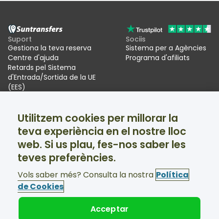
Suport
Sociis
Gestiona la teva reserva
Sistema per a Agències
Centre d'ajuda
Programa d'afiliats
Retards pel Sistema
d'Entrada/Sortida de la UE
(EES)
Suntransfers
Xarxes socials
Utilitzem cookies per millorar la
Qui som
Facebook
teva experiència en el nostre lloc
Ressenyes
Twitter
Trasllats per a estacions
web. Si us plau, fes-nos saber les
d'esquí
teves preferències.
Suport disponible 24/7
Vols saber més? Consulta la nostra
Política
de Cookies
Acceptar
© Suntransfers.com 2026