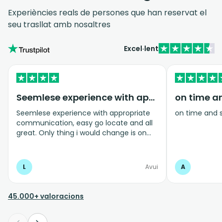
Experiències reals de persones que han reservat el
seu trasllat amb nosaltres
Excel·lent
Seemlese experience with appropriate…
on time a
Seemlese experience with appropriate
on time and 
communication, easy go locate and all
great. Only thing i would change is on
coming home transfer picked us up and
took us to the airport, only for us to
arrive one and a half hours before bag
L
Avui
A
drop opens so couldnt get past this part
and very limited seating in that area so
was just standing abouy
45.000+ valoracions