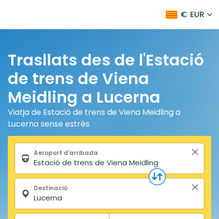
€
EUR
Trasllats des de l'Estació
de trens de Viena
Meidling a Lucerna
Viatja de Estació de trens de Viena Meidling a
Lucerna sense estrès
Formulari de cerca
Aeroport d'arribada
Destinació