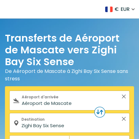
€
EUR
Transferts de Aéroport
de Mascate vers Zighi
Bay Six Sense
De Aéroport de Mascate à Zighi Bay Six Sense sans
stress
Formulaire de recherche
Aéroport d'arrivée
Destination