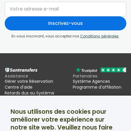
Inscrivez-vous
En vous inscrivant, vous acceptez nos
Conditions générales
.
Assistance
Partenaires
Gérer votre Réservation
Système Agences
Centre d'aide
Programme d'affiliation
Retards dus au Système
d'entrée/sortie de l'UE (EES)
Nous utilisons des cookies pour
Suntransfers
Réseaux sociaux
améliorer votre expérience sur
À propos
Facebook
Avis
Twitter
notre site web. Veuillez nous faire
Transferts au ski