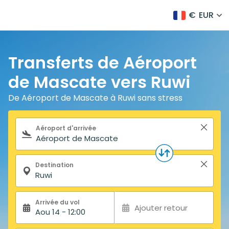
€
EUR
Transferts de Aéroport
de Mascate vers Ruwi
De Aéroport de Mascate à Ruwi sans stress
Formulaire de recherche
Aéroport d'arrivée
Destination
Arrivée du vol
Ajouter retour
Aou 14 - 12:00