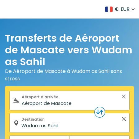
€
EUR
Transferts de Aéroport
de Mascate vers Wudam
as Sahil
De Aéroport de Mascate à Wudam as Sahil sans
stress
Formulaire de recherche
Aéroport d'arrivée
Destination