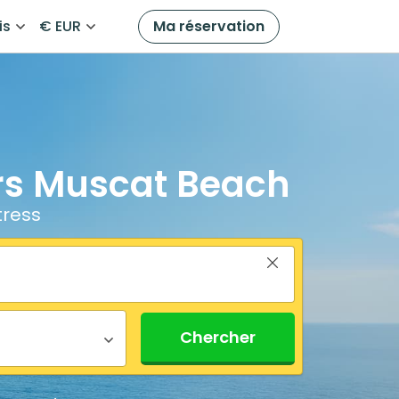
is
€ EUR
Ma réservation
ers Muscat Beach
tress
Chercher