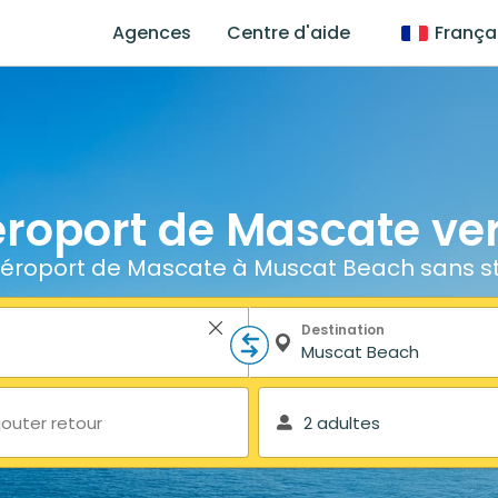
Agences
Centre d'aide
França
éroport de Mascate v
éroport de Mascate à Muscat Beach sans s
Destination
jouter retour
2 adultes