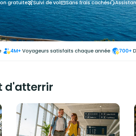
on gratuite
Suivi de vol
Sans frais cachés
Assista
e
4M+
Voyageurs satisfaits chaque année
700+
D
 d'atterrir