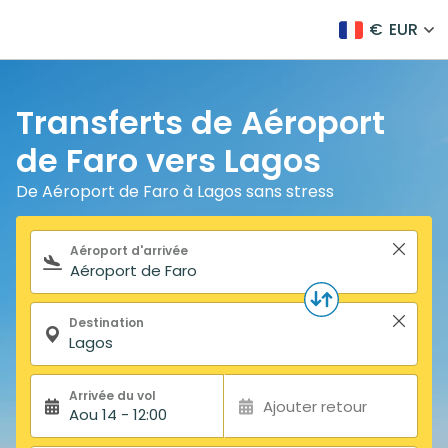
€
EUR
Transferts de Aéroport
de Faro vers Lagos
De Aéroport de Faro à Lagos sans stress
Formulaire de recherche
Aéroport d'arrivée
Destination
Arrivée du vol
Ajouter retour
Aou 14 - 12:00