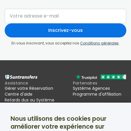
Inscrivez-vous
En vous inscrivant, vous acceptez nos
Conditions générales
.
Assistance
Partenaires
Gérer votre Réservation
Système Agences
Centre d'aide
Programme d'affiliation
Retards dus au Système
d'entrée/sortie de l'UE (EES)
Nous utilisons des cookies pour
Suntransfers
Réseaux sociaux
améliorer votre expérience sur
À propos
Facebook