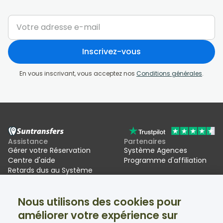
Inscrivez-vous
En vous inscrivant, vous acceptez nos
Conditions générales
.
Assistance
Partenaires
Gérer votre Réservation
Système Agences
Centre d'aide
Programme d'affiliation
Retards dus au Système
d'entrée/sortie de l'UE (EES)
Nous utilisons des cookies pour
Suntransfers
Réseaux sociaux
améliorer votre expérience sur
À propos
Facebook