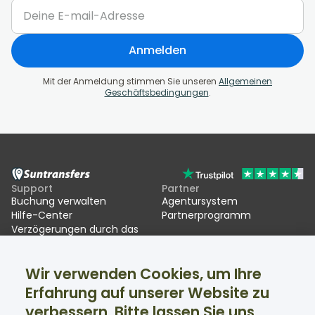
Anmelden
Mit der Anmeldung stimmen Sie unseren
Allgemeinen
Geschäftsbedingungen
.
Support
Partner
Buchung verwalten
Agentursystem
Hilfe-Center
Partnerprogramm
Verzögerungen durch das
EU Entry/Exit System (EES)
Wir verwenden Cookies, um Ihre
Suntransfers
Soziale Medien
Erfahrung auf unserer Website zu
Über uns
Facebook
Bewertungen
Twitter
verbessern. Bitte lassen Sie uns