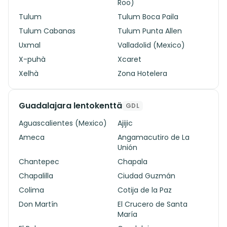
Roo)
Tulum
Tulum Boca Paila
Tulum Cabanas
Tulum Punta Allen
Uxmal
Valladolid (Mexico)
X-puhà
Xcaret
Xelhà
Zona Hotelera
Guadalajara lentokenttä
GDL
Aguascalientes (Mexico)
Ajijic
Ameca
Angamacutiro de La
Unión
Chantepec
Chapala
Chapalilla
Ciudad Guzmán
Colima
Cotija de la Paz
Don Martín
El Crucero de Santa
María