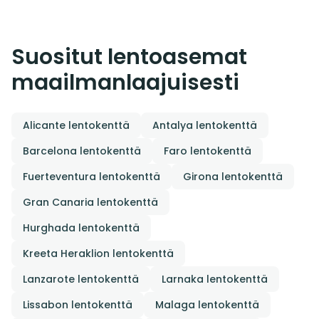
Suositut lentoasemat
maailmanlaajuisesti
Alicante lentokenttä
Antalya lentokenttä
Barcelona lentokenttä
Faro lentokenttä
Fuerteventura lentokenttä
Girona lentokenttä
Gran Canaria lentokenttä
Hurghada lentokenttä
Kreeta Heraklion lentokenttä
Lanzarote lentokenttä
Larnaka lentokenttä
Lissabon lentokenttä
Malaga lentokenttä