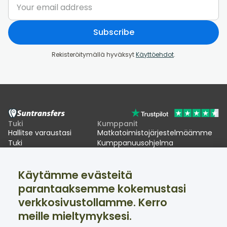
Subscribe
Rekisteröitymällä hyväksyt
Käyttöehdot
.
Tuki
Kumppanit
Hallitse varaustasi
Matkatoimistojärjestelmäämme
Tuki
Kumppanuusohjelma
EU:n EES-viivästykset
Käytämme evästeitä
Suntransfers
Sosiaalinen media
parantaaksemme kokemustasi
Tietoa meistä
Facebook
Arvostelut
Twitter
verkkosivustollamme. Kerro
Hiihtokuljetukset
meille mieltymyksesi.
Tuki saatavilla 24/7