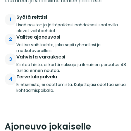
etukäteen ja vältä viime hetken päätökset.
Syötä reittisi
1
Lisää nouto- ja jättöpaikkasi nähdäksesi saatavilla
olevat vaihtoehdot.
Valitse ajoneuvosi
2
Valitse vaihtoehto, joka sopii ryhmällesi ja
matkatavaroillesi.
Vahvista varauksesi
3
Kiinteä hinta, ei korttimaksuja ja ilmainen peruutus 48
tuntia ennen noutoa.
Tervetulopalvelu
4
Ei etsimistä, ei odottamista. Kuljettajasi odottaa sinua
kohtaamispaikalla.
Ajoneuvo jokaiselle