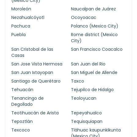
(Mexico City)
Moroleón
Naucalpan de Juárez
Nezahualcóyotl
Ocoyoacac
Pachuca
Polanco (Mexico City)
Puebla
Rome district (Mexico
City)
San Cristobal de las
San Francisco Coacalco
Casas
San Jose Vista Hermosa
San Juan del Rio
San Juan Ixtayopan
San Miguel de Allende
Santiago de Querétaro
Taxco
Tehuacán
Tejupilco de Hidalgo
Tenancingo de
Teoloyucan
Degollado
Teotihuacán de Arista
Tepeyahualco
Tepoztlán
Tequisquiapan
Texcoco
Tláhuac kaupunkikunta
(Mexico City)