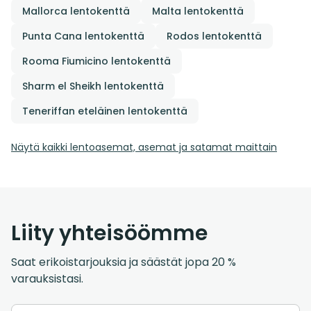
Mallorca lentokenttä
Malta lentokenttä
Punta Cana lentokenttä
Rodos lentokenttä
Rooma Fiumicino lentokenttä
Sharm el Sheikh lentokenttä
Teneriffan eteläinen lentokenttä
Näytä kaikki lentoasemat, asemat ja satamat maittain
Liity yhteisöömme
Saat erikoistarjouksia ja säästät jopa 20 %
varauksistasi.