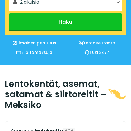
2 aikuisia
Haku
Ilmainen peruutus
Lentoseuranta
Ei piilomaksuja
Tuki 24/7
Lentokentät, asemat,
satamat & siirtoreitit –
Meksiko
Acapulco lentokenttä
ACA