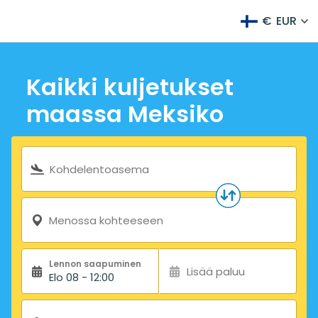
€
EUR
Kaikki kuljetukset
maassa Meksiko
Hakulomake
Kohdelentoasema
Menossa kohteeseen
Lennon saapuminen
Lisää paluu
Elo 08 - 12:00