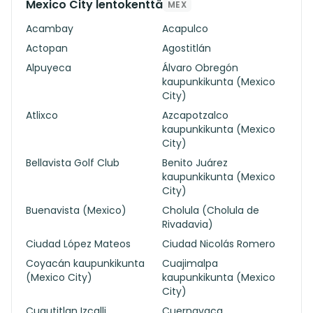
Mexico City lentokenttä
MEX
Acambay
Acapulco
Actopan
Agostitlán
Alpuyeca
Álvaro Obregón
kaupunkikunta (Mexico
City)
Atlixco
Azcapotzalco
kaupunkikunta (Mexico
City)
Bellavista Golf Club
Benito Juárez
kaupunkikunta (Mexico
City)
Buenavista (Mexico)
Cholula (Cholula de
Rivadavia)
Ciudad López Mateos
Ciudad Nicolás Romero
Coyacán kaupunkikunta
Cuajimalpa
(Mexico City)
kaupunkikunta (Mexico
City)
Cuautitlan Izcalli
Cuernavaca