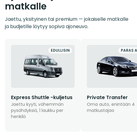
matkalle
Jaettu, yksityinen tai premium — jokaiselle matkalle
ja budjetille löytyy sopiva ajoneuvo.
EDULLISIN
PARAS 
Express Shuttle -kuljetus
Private Transfer
Jaettu kyyti, vähemmän
Oma auto, enintään 4
pysähdyksiä, 1 laukku per
matkustajaa
henkilö