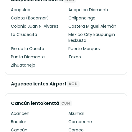
Acapulco
Acapulco Diamante
Caleta (Bocamar)
Chilpancingo
Colonia Juan N. Alvarez
Costera Miguel Alemán
La Crucecita
Mexico City kaupungin
keskusta
Pie de la Cuesta
Puerto Marquez
Punta Diamante
Taxco
Zihuatanejo
Aguascalientes Airport
AGU
Cancún lentokenttä
CUN
Acanceh
Akumal
Bacalar
Campeche
Cancún
Caracol