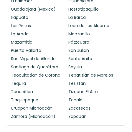
El Palomar
Guadalajara
Guadalajara (Mexico)
Hostotipaquillo
Irapuato
La Barca
Las Pintas
León de Los Aldama
Lo Arado
Manzanillo
Mazamitla
Pátzcuaro
Puerto Vallarta
San Julián
San Miguel de Allende
Santa Anita
Santiago de Querétaro
Sayula
Teocuitatlan de Corona
Tepatitlán de Morelos
Tequila
Tesistán
Teuchitlan
Tizapan El Alto
Tlaquepaque
Tonalá
Uruapan Michoacán
Zacatecas
Zamora (Michoacán)
Zapopan