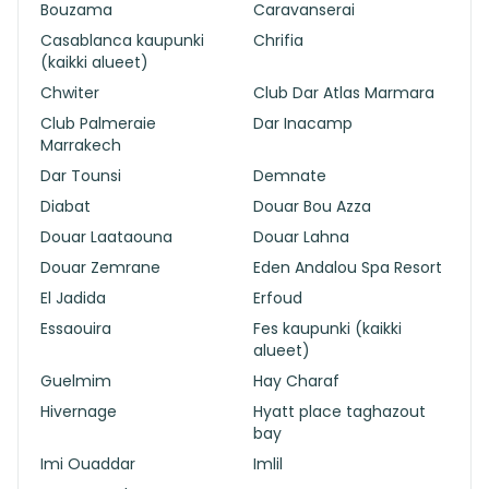
Bouzama
Caravanserai
Casablanca kaupunki
Chrifia
(kaikki alueet)
Chwiter
Club Dar Atlas Marmara
Club Palmeraie
Dar Inacamp
Marrakech
Dar Tounsi
Demnate
Diabat
Douar Bou Azza
Douar Laataouna
Douar Lahna
Douar Zemrane
Eden Andalou Spa Resort
El Jadida
Erfoud
Essaouira
Fes kaupunki (kaikki
alueet)
Guelmim
Hay Charaf
Hivernage
Hyatt place taghazout
bay
Imi Ouaddar
Imlil