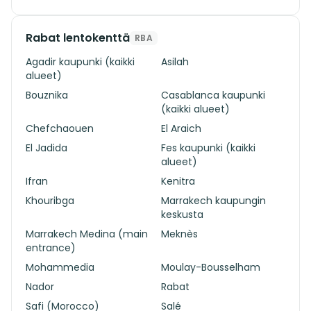
Rabat lentokenttä
RBA
Agadir kaupunki (kaikki
Asilah
alueet)
Bouznika
Casablanca kaupunki
(kaikki alueet)
Chefchaouen
El Araich
El Jadida
Fes kaupunki (kaikki
alueet)
Ifran
Kenitra
Khouribga
Marrakech kaupungin
keskusta
Marrakech Medina (main
Meknès
entrance)
Mohammedia
Moulay-Bousselham
Nador
Rabat
Safi (Morocco)
Salé