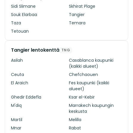
Sidi Slimane
Skhirat Plage
Souk Elarbaa
Tangier
Taza
Temara
Tetouan
Tangier lentokenttä
TNG
Asilah
Casablanca kaupunki
(kaikki alueet)
Ceuta
Chefchaouen
El Araich
Fes kaupunki (kaikki
alueet)
Ghedir Eddefla
Ksar el-Kebir
M'diq
Marrakech kaupungin
keskusta
Martil
Melilla
Mnar
Rabat