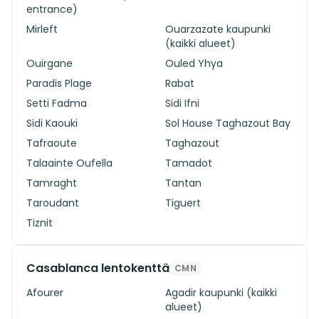
entrance)
Mirleft
Ouarzazate kaupunki
(kaikki alueet)
Ouirgane
Ouled Yhya
Paradis Plage
Rabat
Setti Fadma
Sidi Ifni
Sidi Kaouki
Sol House Taghazout Bay
Tafraoute
Taghazout
Talaainte Oufella
Tamadot
Tamraght
Tantan
Taroudant
Tiguert
Tiznit
Casablanca lentokenttä
CMN
Afourer
Agadir kaupunki (kaikki
alueet)