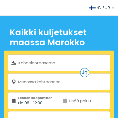
€
EUR
Kaikki kuljetukset
maassa Marokko
Hakulomake
Kohdelentoasema
Menossa kohteeseen
Lennon saapuminen
Lisää paluu
Elo 08 - 12:00