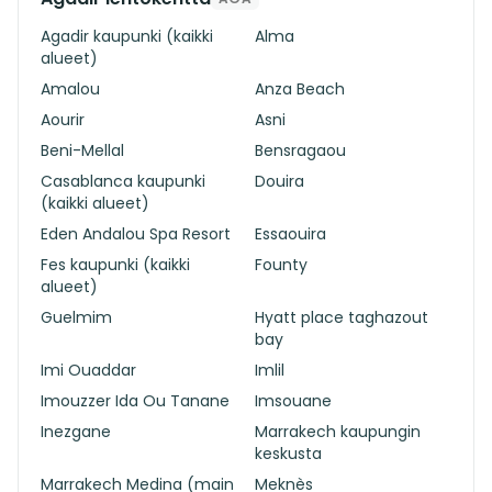
Agadir kaupunki (kaikki
Alma
alueet)
Amalou
Anza Beach
Aourir
Asni
Beni-Mellal
Bensragaou
Casablanca kaupunki
Douira
(kaikki alueet)
Eden Andalou Spa Resort
Essaouira
Fes kaupunki (kaikki
Founty
alueet)
Guelmim
Hyatt place taghazout
bay
Imi Ouaddar
Imlil
Imouzzer Ida Ou Tanane
Imsouane
Inezgane
Marrakech kaupungin
keskusta
Marrakech Medina (main
Meknès