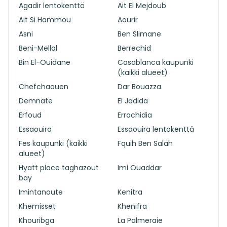
Agadir lentokenttä
Ait El Mejdoub
Ait Si Hammou
Aourir
Asni
Ben Slimane
Beni-Mellal
Berrechid
Bin El-Ouidane
Casablanca kaupunki
(kaikki alueet)
Chefchaouen
Dar Bouazza
Demnate
El Jadida
Erfoud
Errachidia
Essaouira
Essaouira lentokenttä
Fes kaupunki (kaikki
Fquih Ben Salah
alueet)
Hyatt place taghazout
Imi Ouaddar
bay
Imintanoute
Kenitra
Khemisset
Khenifra
Khouribga
La Palmeraie