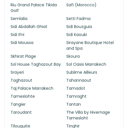
Riu Grand Palace Tikida
Safi (Morocco)
Golf
Semlalia
Setti Fadma
Sidi Abdallah Ghiat
Sidi Bouzguia
Sidi Ifni
Sidi Kaouki
Sidi Moussa
Sirayane Boutique Hotel
and Spa
Skhirat Plage
Skoura
Sol House Taghazout Bay
Sol Oasis Marrakech
Srayeri
Sublime Ailleurs
Taghazout
Tahannaout
Taj Palace Marrakech
Tamadot
Tameslohte
Tamraght
Tangier
Tantan
Taroudant
The Villa by Hivernage
Tamesloht
Tilouguite
Tinghir