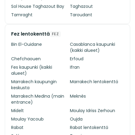
Sol House Taghazout Bay
Taghazout
Tamraght
Taroudant
Fez lentokenttä
FEZ
Bin El-Ouidane
Casablanca kaupunki
(kaikki alueet)
Chefchaouen
Erfoud
Fes kaupunki (kaikki
Ifran
alueet)
Marrakech kaupungin
Marrakech lentokenttä
keskusta
Marrakech Medina (main
Meknès
entrance)
Midelt
Moulay Idriss Zerhoun
Moulay Yacoub
Oujda
Rabat
Rabat lentokenttä