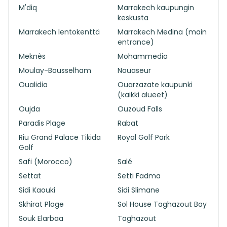
M'diq
Marrakech kaupungin
keskusta
Marrakech lentokenttä
Marrakech Medina (main
entrance)
Meknès
Mohammedia
Moulay-Bousselham
Nouaseur
Oualidia
Ouarzazate kaupunki
(kaikki alueet)
Oujda
Ouzoud Falls
Paradis Plage
Rabat
Riu Grand Palace Tikida
Royal Golf Park
Golf
Safi (Morocco)
Salé
Settat
Setti Fadma
Sidi Kaouki
Sidi Slimane
Skhirat Plage
Sol House Taghazout Bay
Souk Elarbaa
Taghazout