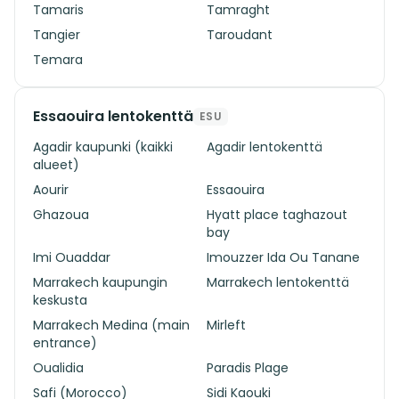
Tamaris
Tamraght
Tangier
Taroudant
Temara
Essaouira lentokenttä
ESU
Agadir kaupunki (kaikki
Agadir lentokenttä
alueet)
Aourir
Essaouira
Ghazoua
Hyatt place taghazout
bay
Imi Ouaddar
Imouzzer Ida Ou Tanane
Marrakech kaupungin
Marrakech lentokenttä
keskusta
Marrakech Medina (main
Mirleft
entrance)
Oualidia
Paradis Plage
Safi (Morocco)
Sidi Kaouki