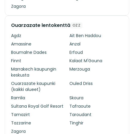
Zagora
Ouarzazate lentokenttä
OZZ
Agdz
Aït Ben Haddou
Amassine
Anzal
Boumalne Dades
Erfoud
Finnt
Kalaat M'Gouna
Marrakech kaupungin
Merzouga
keskusta
Ouarzazate kaupunki
Ouled Driss
(kaikki alueet)
Ramlia
Skoura
Sultana Royal Golf Resort
Tafraoute
Tamazirt
Taroudant
Tazzarine
Tinghir
Zagora