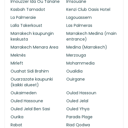
Imouzzer Ida Ou Tanane
Imsouane
Kasbah Tamadot
Kenzi Club Oasis Hotel
La Palmeraie
Lagouassem
Lalla Takerkoust
Las Palmeras
Marrakech kaupungin
Marrakech Medina (main
keskusta
entrance)
Marrakech Menara Area
Medina (Marrakech)
Meknès
Merzouga
Mirleft
Mohammedia
Ouahat Sidi Brahim
Oualidia
Ouarzazate kaupunki
Ouirgane
(kaikki alueet)
Oukaimeden
Oulad Hassoun
Ouled Hassoune
Ouled Jelal
Ouled Jelal Ben Sasi
Ouled Yhya
Ourika
Paradis Plage
Rabat
Riad Qodwa