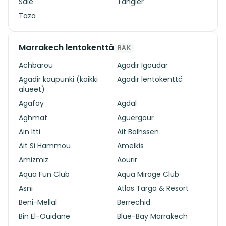
Salé
Tangier
Taza
Marrakech lentokenttä
RAK
Achbarou
Agadir Igoudar
Agadir kaupunki (kaikki
Agadir lentokenttä
alueet)
Agafay
Agdal
Aghmat
Aguergour
Ain Itti
Ait Balhssen
Ait Si Hammou
Amelkis
Amizmiz
Aourir
Aqua Fun Club
Aqua Mirage Club
Asni
Atlas Targa & Resort
Beni-Mellal
Berrechid
Bin El-Ouidane
Blue-Bay Marrakech