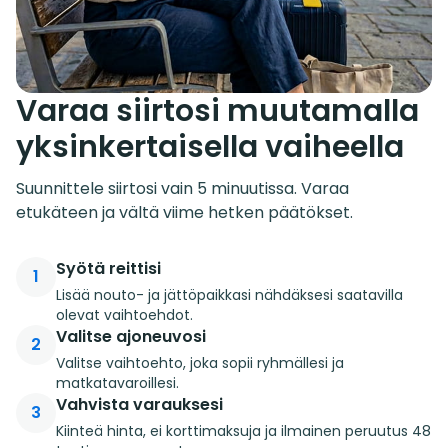
Varaa siirtosi muutamalla
yksinkertaisella vaiheella
Suunnittele siirtosi vain 5 minuutissa. Varaa
etukäteen ja vältä viime hetken päätökset.
Syötä reittisi
1
Lisää nouto- ja jättöpaikkasi nähdäksesi saatavilla
olevat vaihtoehdot.
Valitse ajoneuvosi
2
Valitse vaihtoehto, joka sopii ryhmällesi ja
matkatavaroillesi.
Vahvista varauksesi
3
Kiinteä hinta, ei korttimaksuja ja ilmainen peruutus 48