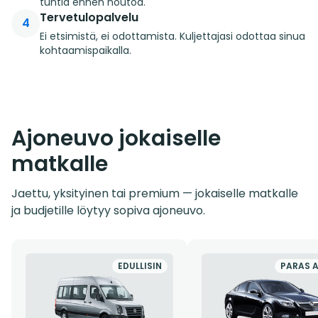
tuntia ennen noutoa.
Tervetulopalvelu
4
Ei etsimistä, ei odottamista. Kuljettajasi odottaa sinua
kohtaamispaikalla.
Ajoneuvo jokaiselle
matkalle
Jaettu, yksityinen tai premium — jokaiselle matkalle
ja budjetille löytyy sopiva ajoneuvo.
EDULLISIN
PARAS 