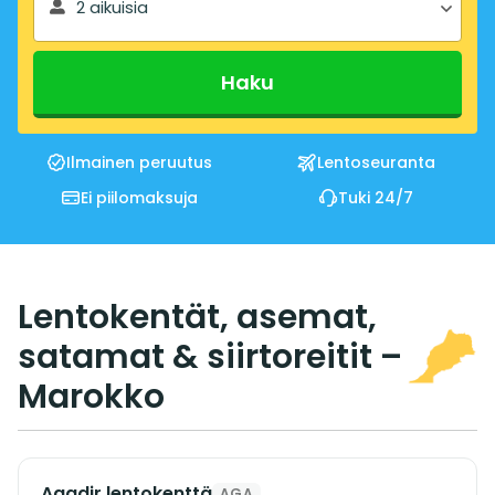
2 aikuisia
Haku
Ilmainen peruutus
Lentoseuranta
Ei piilomaksuja
Tuki 24/7
Lentokentät, asemat,
satamat & siirtoreitit –
Marokko
Agadir lentokenttä
AGA