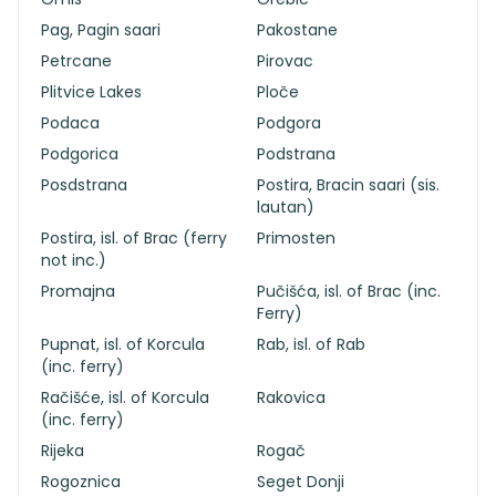
Pag, Pagin saari
Pakostane
Petrcane
Pirovac
Plitvice Lakes
Ploče
Podaca
Podgora
Podgorica
Podstrana
Posdstrana
Postira, Bracin saari (sis.
lautan)
Postira, isl. of Brac (ferry
Primosten
not inc.)
Promajna
Pučišća, isl. of Brac (inc.
Ferry)
Pupnat, isl. of Korcula
Rab, isl. of Rab
(inc. ferry)
Račišće, isl. of Korcula
Rakovica
(inc. ferry)
Rijeka
Rogač
Rogoznica
Seget Donji