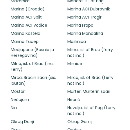
Makarska
Mandre, isl. of Pag
Marina (Croatia)
Marina ACI Dubrovnik
Marina ACI Split
Marina ACI Trogir
Marina ACI Vodice
Marina Frapa
Marina Kastela
Marina Mandalina
Marina Tucepi
Maslinica
Medjugorje (Bosnia ja
Milna, isl. of Brac (ferry
Herzegovina)
not inc.)
Milna, isl. of Brac (inc.
Mimice
Ferry)
Mirca, Bracin saari (sis.
Mirca, isl. of Brac (ferry
lautan)
not inc.)
Mostar
Murter, Murterin saari
Nečujam
Neorić
Nin
Novalja, isl. of Pag (ferry
not inc.)
Okrug Donji
Okrug Gornij
Omis
Orebic