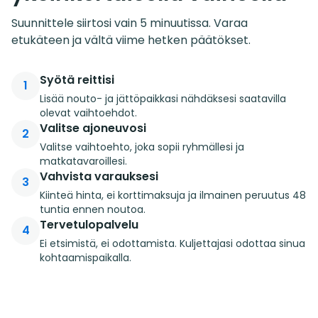
Suunnittele siirtosi vain 5 minuutissa. Varaa
etukäteen ja vältä viime hetken päätökset.
Syötä reittisi
1
Lisää nouto- ja jättöpaikkasi nähdäksesi saatavilla
olevat vaihtoehdot.
Valitse ajoneuvosi
2
Valitse vaihtoehto, joka sopii ryhmällesi ja
matkatavaroillesi.
Vahvista varauksesi
3
Kiinteä hinta, ei korttimaksuja ja ilmainen peruutus 48
tuntia ennen noutoa.
Tervetulopalvelu
4
Ei etsimistä, ei odottamista. Kuljettajasi odottaa sinua
kohtaamispaikalla.