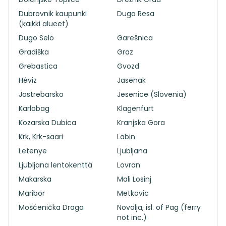
Dubrovnik kaupunki
Duga Resa
(kaikki alueet)
Dugo Selo
Garešnica
Gradiška
Graz
Grebastica
Gvozd
Héviz
Jasenak
Jastrebarsko
Jesenice (Slovenia)
Karlobag
Klagenfurt
Kozarska Dubica
Kranjska Gora
Krk, Krk-saari
Labin
Letenye
Ljubljana
Ljubljana lentokenttä
Lovran
Makarska
Mali Losinj
Maribor
Metkovic
Mošćenička Draga
Novalja, isl. of Pag (ferry
not inc.)