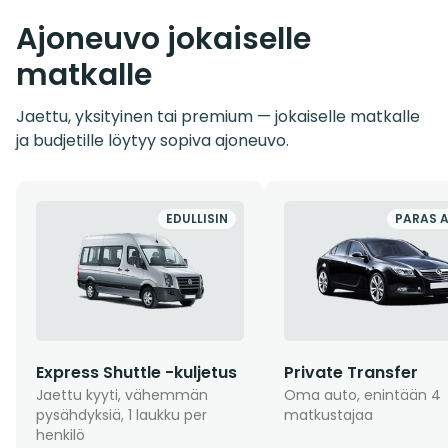
Ajoneuvo jokaiselle
matkalle
Jaettu, yksityinen tai premium — jokaiselle matkalle
ja budjetille löytyy sopiva ajoneuvo.
EDULLISIN
PARAS 
Express Shuttle -kuljetus
Private Transfer
Jaettu kyyti, vähemmän
Oma auto, enintään 4
pysähdyksiä, 1 laukku per
matkustajaa
henkilö