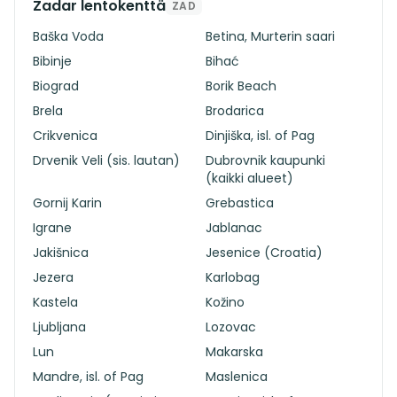
Zadar lentokenttä
ZAD
Baška Voda
Betina, Murterin saari
Bibinje
Bihać
Biograd
Borik Beach
Brela
Brodarica
Crikvenica
Dinjiška, isl. of Pag
Drvenik Veli (sis. lautan)
Dubrovnik kaupunki
(kaikki alueet)
Gornij Karin
Grebastica
Igrane
Jablanac
Jakišnica
Jesenice (Croatia)
Jezera
Karlobag
Kastela
Kožino
Ljubljana
Lozovac
Lun
Makarska
Mandre, isl. of Pag
Maslenica