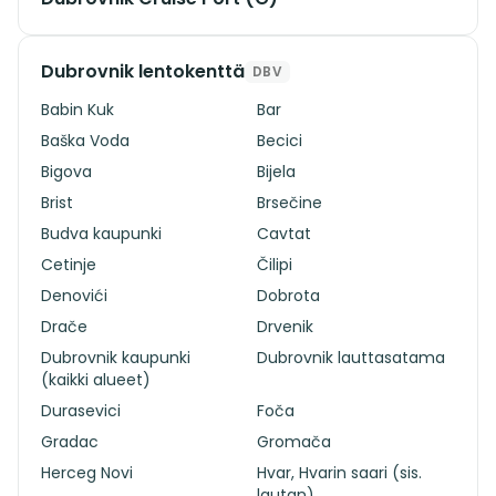
Dubrovnik lentokenttä
DBV
Babin Kuk
Bar
Baška Voda
Becici
Bigova
Bijela
Brist
Brsečine
Budva kaupunki
Cavtat
Cetinje
Čilipi
Denovići
Dobrota
Drače
Drvenik
Dubrovnik kaupunki
Dubrovnik lauttasatama
(kaikki alueet)
Durasevici
Foča
Gradac
Gromača
Herceg Novi
Hvar, Hvarin saari (sis.
lautan)