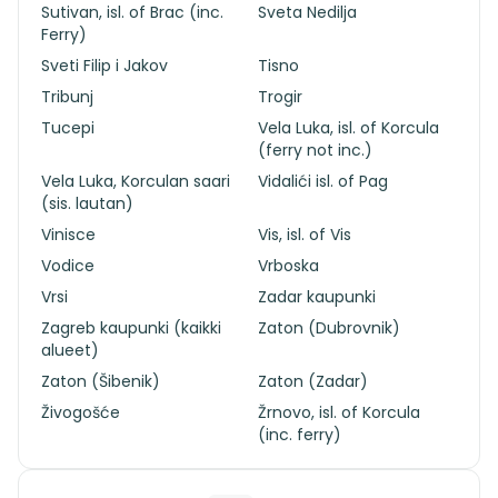
Sutivan, isl. of Brac (inc.
Sveta Nedilja
Ferry)
Sveti Filip i Jakov
Tisno
Tribunj
Trogir
Tucepi
Vela Luka, isl. of Korcula
(ferry not inc.)
Vela Luka, Korculan saari
Vidalići isl. of Pag
(sis. lautan)
Vinisce
Vis, isl. of Vis
Vodice
Vrboska
Vrsi
Zadar kaupunki
Zagreb kaupunki (kaikki
Zaton (Dubrovnik)
alueet)
Zaton (Šibenik)
Zaton (Zadar)
Živogošće
Žrnovo, isl. of Korcula
(inc. ferry)