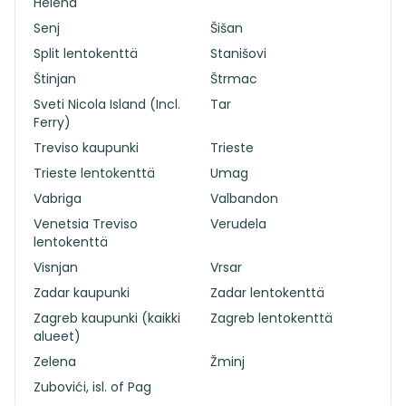
Helena
Senj
Šišan
Split lentokenttä
Stanišovi
Štinjan
Štrmac
Sveti Nicola Island (Incl.
Tar
Ferry)
Treviso kaupunki
Trieste
Trieste lentokenttä
Umag
Vabriga
Valbandon
Venetsia Treviso
Verudela
lentokenttä
Visnjan
Vrsar
Zadar kaupunki
Zadar lentokenttä
Zagreb kaupunki (kaikki
Zagreb lentokenttä
alueet)
Zelena
Žminj
Zubovići, isl. of Pag