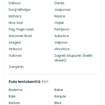
Dakovo
Darda
Donji Miholjac
Josipovac
Mohács
Nasice
Novi Sad
Osijek
Pag, Pagin saari
Petrijevci
Slavonski Brod
Subotica
Szeged
Valpovo
Vinkovci
Virovitica
Vukovar
Zagreb kaupunki (kaikki
alueet)
Zrenjanin
Pula lentokenttä
PUY
Baderna
Bakar
Bale
Banjole
Barban
Bled