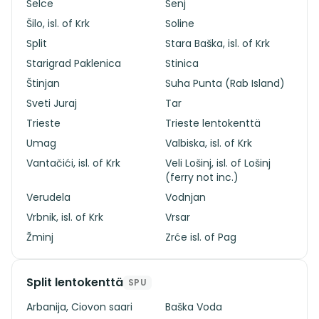
Selce
Senj
Šilo, isl. of Krk
Soline
Split
Stara Baška, isl. of Krk
Starigrad Paklenica
Stinica
Štinjan
Suha Punta (Rab Island)
Sveti Juraj
Tar
Trieste
Trieste lentokenttä
Umag
Valbiska, isl. of Krk
Vantačići, isl. of Krk
Veli Lošinj, isl. of Lošinj
(ferry not inc.)
Verudela
Vodnjan
Vrbnik, isl. of Krk
Vrsar
Žminj
Zrće isl. of Pag
Split lentokenttä
SPU
Arbanija, Ciovon saari
Baška Voda