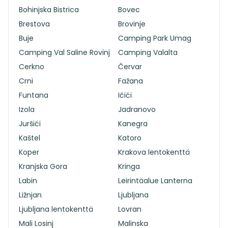
Bohinjska Bistrica
Bovec
Brestova
Brovinje
Buje
Camping Park Umag
Camping Val Saline Rovinj
Camping Valalta
Cerkno
Červar
Crni
Fažana
Funtana
Ičići
Izola
Jadranovo
Juršići
Kanegra
Kaštel
Katoro
Koper
Krakova lentokenttä
Kranjska Gora
Kringa
Labin
Leirintäalue Lanterna
Ližnjan
Ljubljana
Ljubljana lentokenttä
Lovran
Mali Losinj
Malinska