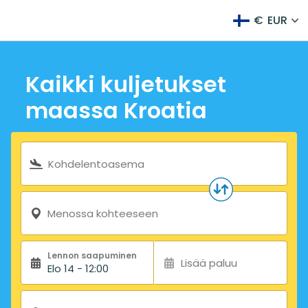
€
EUR
Kaikki kuljetukset
maassa Kroatia
Hakulomake
Kohdelentoasema
Menossa kohteeseen
Lennon saapuminen
Lisää paluu
Elo 14 - 12:00