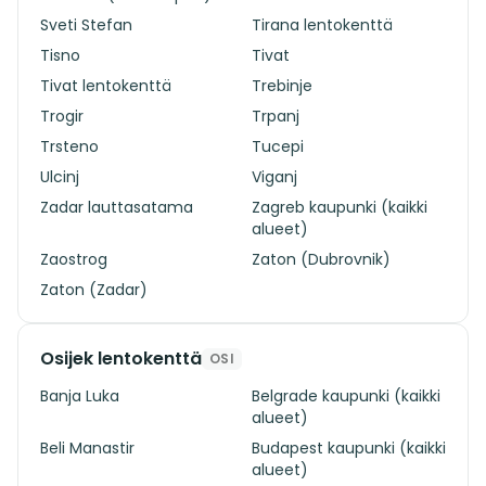
Sveti Stefan
Tirana lentokenttä
Tisno
Tivat
Tivat lentokenttä
Trebinje
Trogir
Trpanj
Trsteno
Tucepi
Ulcinj
Viganj
Zadar lauttasatama
Zagreb kaupunki (kaikki
alueet)
Zaostrog
Zaton (Dubrovnik)
Zaton (Zadar)
Osijek lentokenttä
OSI
Banja Luka
Belgrade kaupunki (kaikki
alueet)
Beli Manastir
Budapest kaupunki (kaikki
alueet)