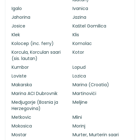
Igalo
Ivanica
Jahorina
Jazina
Josice
Kaštel Gomilica
Klek
Klis
Kolocep (inc. ferry)
Komolac
Korcula, Korculan saari
Kotor
(sis. lautan)
Kumbor
Lopud
Loviste
Lozica
Makarska
Marina (Croatia)
Marina ACI Dubrovnik
Martinovići
Medjugorje (Bosnia ja
Meljine
Herzegovina)
Metkovic
Mlini
Mokosica
Morinj
Mostar
Murter, Murterin saari