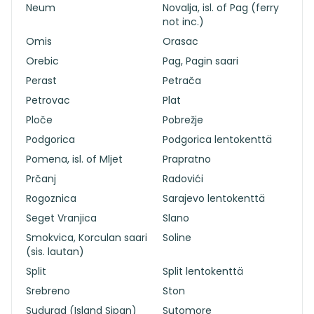
Neum
Novalja, isl. of Pag (ferry
not inc.)
Omis
Orasac
Orebic
Pag, Pagin saari
Perast
Petrača
Petrovac
Plat
Ploče
Pobrežje
Podgorica
Podgorica lentokenttä
Pomena, isl. of Mljet
Prapratno
Prčanj
Radovići
Rogoznica
Sarajevo lentokenttä
Seget Vranjica
Slano
Smokvica, Korculan saari
Soline
(sis. lautan)
Split
Split lentokenttä
Srebreno
Ston
Sudurad (Island Sipan)
Sutomore