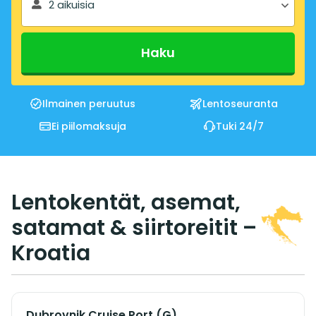
2 aikuisia
Haku
Ilmainen peruutus
Lentoseuranta
Ei piilomaksuja
Tuki 24/7
Lentokentät, asemat,
satamat & siirtoreitit –
Kroatia
Dubrovnik Cruise Port (G)