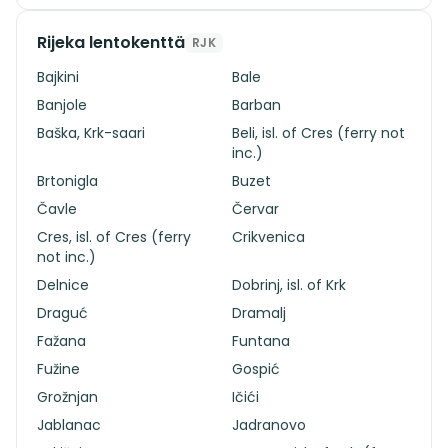
Rijeka lentokenttä
RJK
Bajkini
Bale
Banjole
Barban
Baška, Krk-saari
Beli, isl. of Cres (ferry not
inc.)
Brtonigla
Buzet
Čavle
Červar
Cres, isl. of Cres (ferry
Crikvenica
not inc.)
Delnice
Dobrinj, isl. of Krk
Draguć
Dramalj
Fažana
Funtana
Fužine
Gospić
Grožnjan
Ičići
Jablanac
Jadranovo