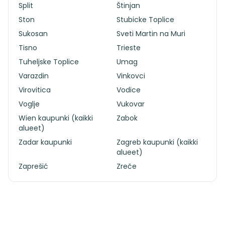
Split
Štinjan
Ston
Stubicke Toplice
Sukosan
Sveti Martin na Muri
Tisno
Trieste
Tuheljske Toplice
Umag
Varazdin
Vinkovci
Virovitica
Vodice
Voglje
Vukovar
Wien kaupunki (kaikki
Zabok
alueet)
Zadar kaupunki
Zagreb kaupunki (kaikki
alueet)
Zaprešić
Zreče