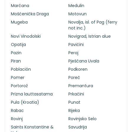
Marčana
Medulin
Mošćenička Draga
Motovun
Mugeba
Novalja, isl. of Pag (ferry
not inc.)
Novi Vinodolski
Novigrad, Istrian alue
Opatija
Pavićini
Pazin
Peroj
Piran
Pješčana Uvala
Población
Podkoren
Pomer
Poreč
Portorož
Premantura
Prizna lauttasatama
Prkačini
Pula (Kroatia)
Punat
Rabac
Rijeka
Rovinj
Rovinjsko Selo
Saints Konstantine &
Savudrija