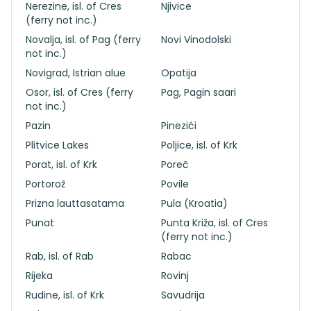
Nerezine, isl. of Cres
Njivice
(ferry not inc.)
Novalja, isl. of Pag (ferry
Novi Vinodolski
not inc.)
Novigrad, Istrian alue
Opatija
Osor, isl. of Cres (ferry
Pag, Pagin saari
not inc.)
Pazin
Pinezići
Plitvice Lakes
Poljice, isl. of Krk
Porat, isl. of Krk
Poreč
Portorož
Povile
Prizna lauttasatama
Pula (Kroatia)
Punat
Punta Križa, isl. of Cres
(ferry not inc.)
Rab, isl. of Rab
Rabac
Rijeka
Rovinj
Rudine, isl. of Krk
Savudrija