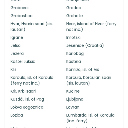
Grabovci
Gradac
Grebastica
Grohote
Hvar, Hvarin saari (sis.
Hvar, island of Hvar (ferry
lautan)
not inc.)
Igrane
Imotski
Jelsa
Jesenice (Croatia)
Jezera
Karlobag
Kaštel Lukšić
Kastela
Klis
Komiža, isl. of Vis
Korcula, isl. of Korcula
Korcula, Korculan saari
(ferry not inc.)
(sis. lautan)
Krk, Krk-saari
Kučine
Kustići, isl. of Pag
Ljubljana
Lokva Rogoznica
Lovran
Lozica
Lumbarda, isl. of Korcula
(inc. ferry)