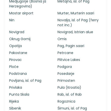
Medjugorje (Bosnia ja
Metajna, isl. of Pag
Herzegovina)
Mostar airport
Murter, Murterin saari
Nin
Novalja, isl. of Pag (ferry
not inc.)
Novigrad
Novigrad, Istrian alue
Okrug Gornij
Omis
Opatija
Pag, Pagin saari
Pakostane
Petrcane
Pirovac
Plitvice Lakes
Ploče
Podgora
Podstrana
Posedarje
Povljana, isl. of Pag
Primosten
Privlaka
Pula (Kroatia)
Punta Skala
Rab, isl. of Rab
Rijeka
Rogoznica
Sibenik
Šimuni, isl. of Pag