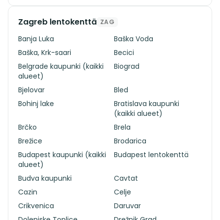
Zagreb lentokenttä
ZAG
Banja Luka
Baška Voda
Baška, Krk-saari
Becici
Belgrade kaupunki (kaikki
Biograd
alueet)
Bjelovar
Bled
Bohinj lake
Bratislava kaupunki
(kaikki alueet)
Brčko
Brela
Brežice
Brodarica
Budapest kaupunki (kaikki
Budapest lentokenttä
alueet)
Budva kaupunki
Cavtat
Cazin
Celje
Crikvenica
Daruvar
Dolenjske Toplice
Drežnik Grad