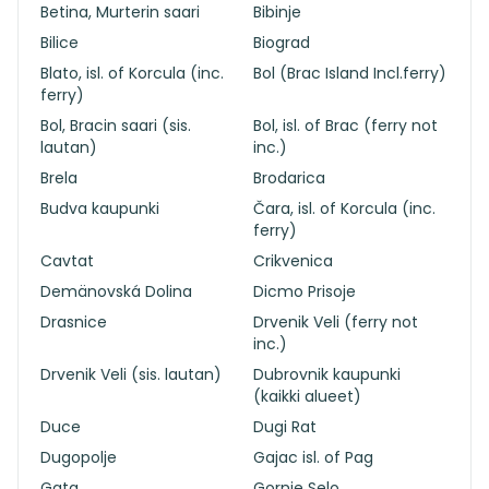
Betina, Murterin saari
Bibinje
Bilice
Biograd
Blato, isl. of Korcula (inc.
Bol (Brac Island Incl.ferry)
ferry)
Bol, Bracin saari (sis.
Bol, isl. of Brac (ferry not
lautan)
inc.)
Brela
Brodarica
Budva kaupunki
Čara, isl. of Korcula (inc.
ferry)
Cavtat
Crikvenica
Demänovská Dolina
Dicmo Prisoje
Drasnice
Drvenik Veli (ferry not
inc.)
Drvenik Veli (sis. lautan)
Dubrovnik kaupunki
(kaikki alueet)
Duce
Dugi Rat
Dugopolje
Gajac isl. of Pag
Gata
Gornje Selo