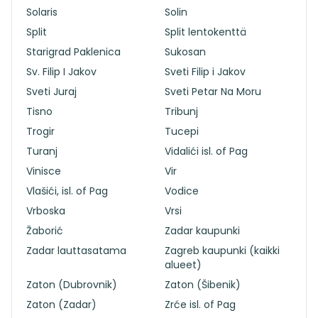
Solaris
Solin
Split
Split lentokenttä
Starigrad Paklenica
Sukosan
Sv. Filip I Jakov
Sveti Filip i Jakov
Sveti Juraj
Sveti Petar Na Moru
Tisno
Tribunj
Trogir
Tucepi
Turanj
Vidalići isl. of Pag
Vinisce
Vir
Vlašići, isl. of Pag
Vodice
Vrboska
Vrsi
Žaborić
Zadar kaupunki
Zadar lauttasatama
Zagreb kaupunki (kaikki
alueet)
Zaton (Dubrovnik)
Zaton (Šibenik)
Zaton (Zadar)
Zrće isl. of Pag