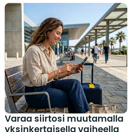
Varaa siirtosi muutamalla
yksinkertaisella vaiheella