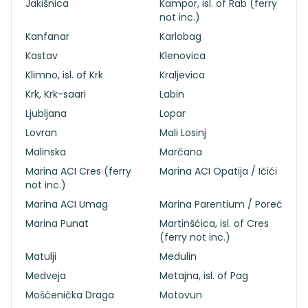
Jakišnica
Kampor, isl. of Rab (ferry
not inc.)
Kanfanar
Karlobag
Kastav
Klenovica
Klimno, isl. of Krk
Kraljevica
Krk, Krk-saari
Labin
Ljubljana
Lopar
Lovran
Mali Losinj
Malinska
Marčana
Marina ACI Cres (ferry
Marina ACI Opatija / Ičići
not inc.)
Marina ACI Umag
Marina Parentium / Poreč
Marina Punat
Martinšćica, isl. of Cres
(ferry not inc.)
Matulji
Medulin
Medveja
Metajna, isl. of Pag
Mošćenička Draga
Motovun