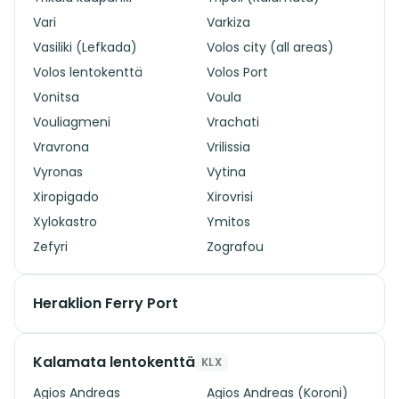
Vari
Varkiza
Vasiliki (Lefkada)
Volos city (all areas)
Volos lentokenttä
Volos Port
Vonitsa
Voula
Vouliagmeni
Vrachati
Vravrona
Vrilissia
Vyronas
Vytina
Xiropigado
Xirovrisi
Xylokastro
Ymitos
Zefyri
Zografou
Heraklion Ferry Port
Kalamata lentokenttä
KLX
Agios Andreas
Agios Andreas (Koroni)