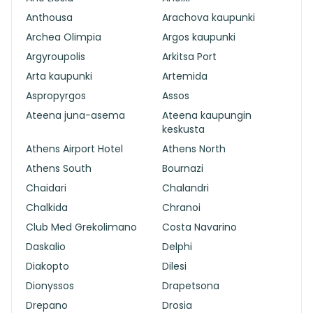
Anthousa
Arachova kaupunki
Archea Olimpia
Argos kaupunki
Argyroupolis
Arkitsa Port
Arta kaupunki
Artemida
Aspropyrgos
Assos
Ateena juna-asema
Ateena kaupungin
keskusta
Athens Airport Hotel
Athens North
Athens South
Bournazi
Chaidari
Chalandri
Chalkida
Chranoi
Club Med Grekolimano
Costa Navarino
Daskalio
Delphi
Diakopto
Dilesi
Dionyssos
Drapetsona
Drepano
Drosia