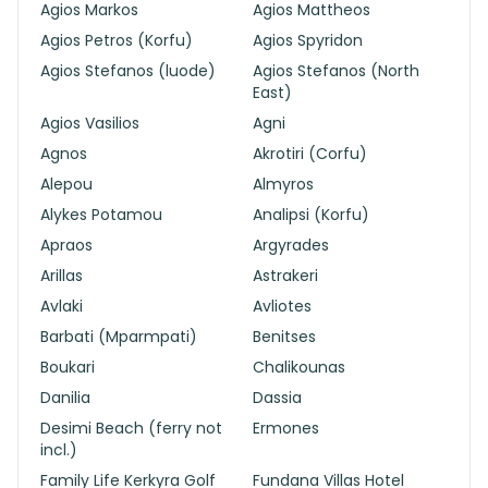
Agios Markos
Agios Mattheos
Agios Petros (Korfu)
Agios Spyridon
Agios Stefanos (luode)
Agios Stefanos (North
East)
Agios Vasilios
Agni
Agnos
Akrotiri (Corfu)
Alepou
Almyros
Alykes Potamou
Analipsi (Korfu)
Apraos
Argyrades
Arillas
Astrakeri
Avlaki
Avliotes
Barbati (Mparmpati)
Benitses
Boukari
Chalikounas
Danilia
Dassia
Desimi Beach (ferry not
Ermones
incl.)
Family Life Kerkyra Golf
Fundana Villas Hotel