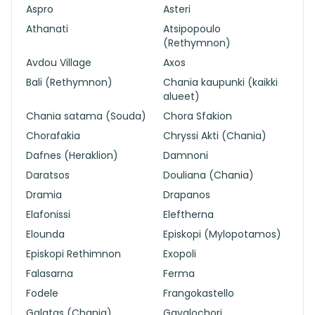
Aspro
Asteri
Athanati
Atsipopoulo
(Rethymnon)
Avdou Village
Axos
Bali (Rethymnon)
Chania kaupunki (kaikki
alueet)
Chania satama (Souda)
Chora Sfakion
Chorafakia
Chryssi Akti (Chania)
Dafnes (Heraklion)
Damnoni
Daratsos
Douliana (Chania)
Dramia
Drapanos
Elafonissi
Eleftherna
Elounda
Episkopi (Mylopotamos)
Episkopi Rethimnon
Exopoli
Falasarna
Ferma
Fodele
Frangokastello
Galatas (Chania)
Gavalochori