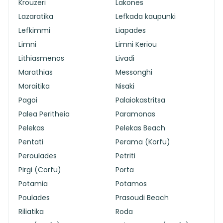
Krouzeri
Lakones
Lazaratika
Lefkada kaupunki
Lefkimmi
Liapades
Limni
Limni Keriou
Lithiasmenos
Livadi
Marathias
Messonghi
Moraitika
Nisaki
Pagoi
Palaiokastritsa
Palea Peritheia
Paramonas
Pelekas
Pelekas Beach
Pentati
Perama (Korfu)
Peroulades
Petriti
Pirgi (Corfu)
Porta
Potamia
Potamos
Poulades
Prasoudi Beach
Riliatika
Roda