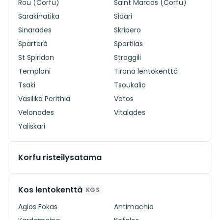
Rou (Corfu)
Saint Marcos (Corfu)
Sarakinatika
Sidari
Sinarades
Skripero
Sparterá
Spartilas
St Spiridon
Stroggili
Temploni
Tirana lentokenttä
Tsaki
Tsoukalio
Vasilika Perithia
Vatos
Velonades
Vitalades
Yaliskari
Korfu risteilysatama
Kos lentokenttä
KGS
Agios Fokas
Antimachia