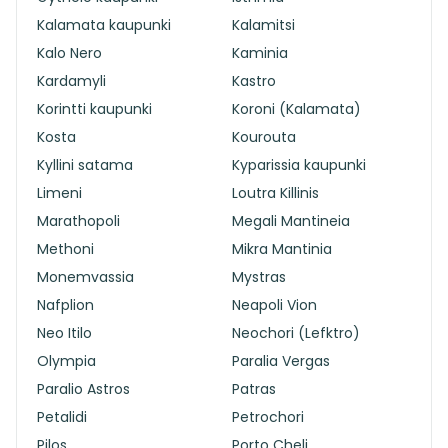
Kalamata kaupunki
Kalamitsi
Kalo Nero
Kaminia
Kardamyli
Kastro
Korintti kaupunki
Koroni (Kalamata)
Kosta
Kourouta
Kyllini satama
Kyparissia kaupunki
Limeni
Loutra Killinis
Marathopoli
Megali Mantineia
Methoni
Mikra Mantinia
Monemvassia
Mystras
Nafplion
Neapoli Vion
Neo Itilo
Neochori (Lefktro)
Olympia
Paralia Vergas
Paralio Astros
Patras
Petalidi
Petrochori
Pilos
Porto Cheli