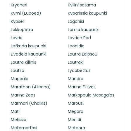
Kryoneri
Kyllini satama
Kymi (Euboea)
Kyparissia kaupunki
Kypseli
Lagonisi
Lakkopetra
Lamia kaupunki
Lavrio
Lavrion Port
Lefkada kaupunki
Leonidio
Livadeia kaupunki
Loutra Edipsou
Loutra Killinis
Loutraki
Loutsa
Lycabettus
Magoula
Mandra
Marathon (Ateena)
Marina Flisvos
Marina Zeas
Markopoulo Mesogaias
Marmari (Chalkis)
Marousi
Mati
Megara
Melissia
Menidi
Metamorfosi
Meteora