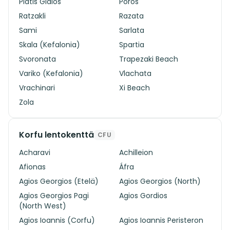
Platis Gialos
Poros
Ratzakli
Razata
Sami
Sarlata
Skala (Kefalonia)
Spartia
Svoronata
Trapezaki Beach
Variko (Kefalonia)
Vlachata
Vrachinari
Xi Beach
Zola
Korfu lentokenttä
CFU
Acharavi
Achilleion
Afionas
Áfra
Agios Georgios (Etelä)
Agios Georgios (North)
Agios Georgios Pagi
Agios Gordios
(North West)
Agios Ioannis (Corfu)
Agios Ioannis Peristeron