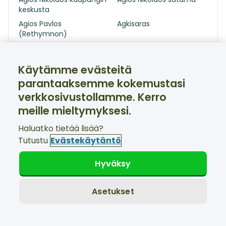
keskusta
Agios Pavlos
Agkisaras
(Rethymnon)
Almirida (Chania)
Almyros (nr Agios
Nikolaos)
Käytämme evästeitä
Ammoudara (Heraklion)
Ammoudara (Lasithi)
parantaaksemme kokemustasi
Amnissos (Heraklion)
Analipsi (Heraklion)
verkkosivustollamme. Kerro
Anissaras
Ano Kalesia
meille mieltymyksesi.
Anopoli (Heraklion)
Apostoli
Haluatko tietää lisää?
Aptera (Chania)
Archanes
Tutustu
Evästekäytäntö
Argiroupoli
Arkadi
Armenoi
Arolithos
Hyväksy
Aspro
Athanati
Atsipopoulo
Avdou Village
Asetukset
(Rethymnon)
Axos
Bali (Rethymnon)
Beach Almyros
Chania kaupunki (kaikki