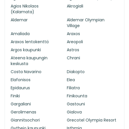
Agios Nikolaos
Akrogiali
(Kalamata)
Aldemar
Aldemar Olympian
Village
Amaliada
Araxos
Araxos lentokenttä
Areopoli
Argos kaupunki
Astros
Ateena kaupungin
Chrani
keskusta
Costa Navarino
Diakopto
Elafonisos
Elea
Epidaurus
Filiatra
Finiki
Finikounta
Gargaliani
Gastouni
Gerolimenas
Gialova
Giannitsochori
Grecotel Olympia Resort
Gytheio kaupunki
Isthmia