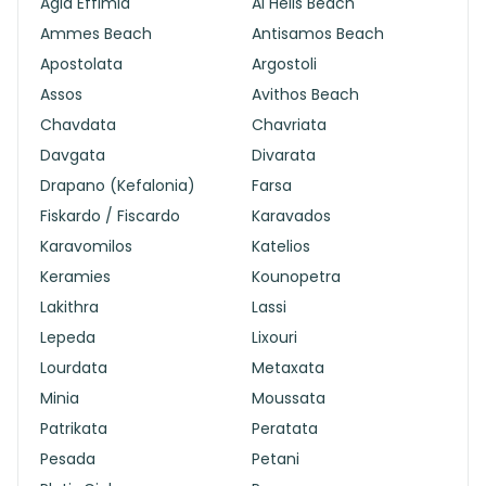
Agia Effimia
Ai Helis Beach
Ammes Beach
Antisamos Beach
Apostolata
Argostoli
Assos
Avithos Beach
Chavdata
Chavriata
Davgata
Divarata
Drapano (Kefalonia)
Farsa
Fiskardo / Fiscardo
Karavados
Karavomilos
Katelios
Keramies
Kounopetra
Lakithra
Lassi
Lepeda
Lixouri
Lourdata
Metaxata
Minia
Moussata
Patrikata
Peratata
Pesada
Petani