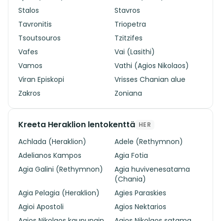
Stalos
Stavros
Tavronitis
Triopetra
Tsoutsouros
Tzitzifes
Vafes
Vai (Lasithi)
Vamos
Vathi (Agios Nikolaos)
Viran Episkopi
Vrisses Chanian alue
Zakros
Zoniana
Kreeta Heraklion lentokenttä
HER
Achlada (Heraklion)
Adele (Rethymnon)
Adelianos Kampos
Agia Fotia
Agia Galini (Rethymnon)
Agia huvivenesatama
(Chania)
Agia Pelagia (Heraklion)
Agies Paraskies
Agioi Apostoli
Agios Nektarios
Agios Nikolaos kaupungin
Agios Nikolaos satama