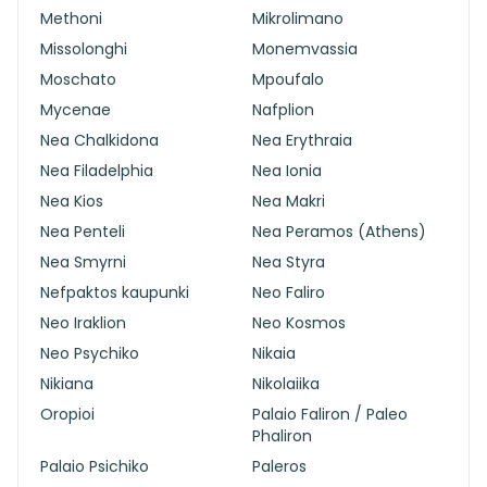
Methoni
Mikrolimano
Missolonghi
Monemvassia
Moschato
Mpoufalo
Mycenae
Nafplion
Nea Chalkidona
Nea Erythraia
Nea Filadelphia
Nea Ionia
Nea Kios
Nea Makri
Nea Penteli
Nea Peramos (Athens)
Nea Smyrni
Nea Styra
Nefpaktos kaupunki
Neo Faliro
Neo Iraklion
Neo Kosmos
Neo Psychiko
Nikaia
Nikiana
Nikolaiika
Oropioi
Palaio Faliron / Paleo
Phaliron
Palaio Psichiko
Paleros