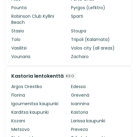
Pounta
Pyrgos (Lefktro)
Robinson Club Kyllini
Sparti
Beach
Stasio
Stoupa
Tolo
Tripoli (Kalamata)
Vasilitsi
Volos city (all areas)
Vounaria
Zacharo
Kastoria lentokenttä
KSO
Argos Orestiko
Edessa
Florina
Grevená
Igoumenitsa kaupunki
Ioannina
Karditsa kaupunki
Kastoria
Kozani
Larissa kaupunki
Metsovo
Preveza