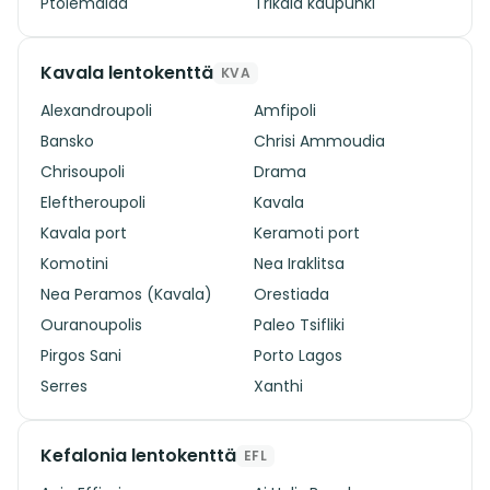
Ptolemaida
Trikala kaupunki
Kavala lentokenttä
KVA
Alexandroupoli
Amfipoli
Bansko
Chrisi Ammoudia
Chrisoupoli
Drama
Eleftheroupoli
Kavala
Kavala port
Keramoti port
Komotini
Nea Iraklitsa
Nea Peramos (Kavala)
Orestiada
Ouranoupolis
Paleo Tsifliki
Pirgos Sani
Porto Lagos
Serres
Xanthi
Kefalonia lentokenttä
EFL