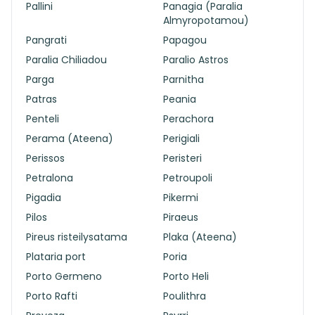
Pallini
Panagia (Paralia
Almyropotamou)
Pangrati
Papagou
Paralia Chiliadou
Paralio Astros
Parga
Parnitha
Patras
Peania
Penteli
Perachora
Perama (Ateena)
Perigiali
Perissos
Peristeri
Petralona
Petroupoli
Pigadia
Pikermi
Pilos
Piraeus
Pireus risteilysatama
Plaka (Ateena)
Plataria port
Poria
Porto Germeno
Porto Heli
Porto Rafti
Poulithra