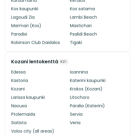
Kardamaina
Kefalos
Kos kaupunki
Kos satama
Lagoudi Zia
Lambi Beach
Marmari (Kos)
Mastichari
Paradisi
Psalidi Beach
Robinson Club Daidalos
Tigaki
Kozani lentokenttä
KZI
Edessa
Ioannina
Kastoria
Katerini kaupunki
Kozani
Krokos (Kozani)
Larissa kaupunki
Litochoro
Naousa
Paralia (Katerini)
Ptolemaida
Servia
Siatista
Veria
Volos city (all areas)