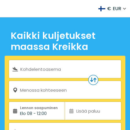
€
EUR
Kaikki kuljetukset
maassa Kreikka
Hakulomake
Kohdelentoasema
Menossa kohteeseen
Lennon saapuminen
Lisää paluu
Elo 08 - 12:00