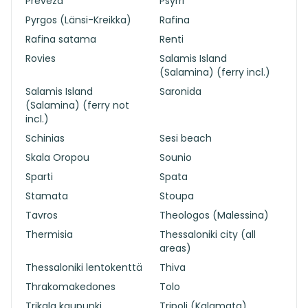
Preveza
Psyrri
Pyrgos (Länsi-Kreikka)
Rafina
Rafina satama
Renti
Rovies
Salamis Island
(Salamina) (ferry incl.)
Salamis Island
Saronida
(Salamina) (ferry not
incl.)
Schinias
Sesi beach
Skala Oropou
Sounio
Sparti
Spata
Stamata
Stoupa
Tavros
Theologos (Malessina)
Thermisia
Thessaloniki city (all
areas)
Thessaloniki lentokenttä
Thiva
Thrakomakedones
Tolo
Trikala kaupunki
Tripoli (Kalamata)