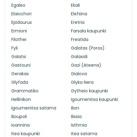
Egaleo
Ekali
Elaiochori
Elefsina
Epidaurus
Eretria
Ermioni
Farsala kaupunki
Filothei
Freatida
Fyli
Galatas (Poros)
Galatsi
Galaxidi
Gastouni
Gazi (Ateena)
Gerakas
Gialova
Glyfada
Glyka Nera
Grammatiko
Gytheio kaupunki
Hellinikon
Igoumenitsa kaupunki
Igoumenitsa satama
Ilion
Ilioupoli
Ilissia
Ioannina
Isthmia
Itea kaupunki
Itea satama