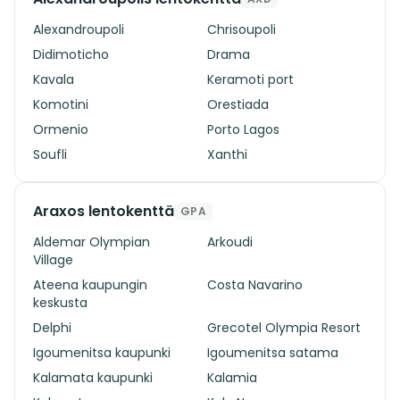
Alexandroupoli
Chrisoupoli
Didimoticho
Drama
Kavala
Keramoti port
Komotini
Orestiada
Ormenio
Porto Lagos
Soufli
Xanthi
Araxos lentokenttä
GPA
Aldemar Olympian
Arkoudi
Village
Ateena kaupungin
Costa Navarino
keskusta
Delphi
Grecotel Olympia Resort
Igoumenitsa kaupunki
Igoumenitsa satama
Kalamata kaupunki
Kalamia