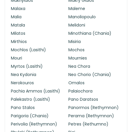
Makriyialos
Makry Gialos
Malaxa
Maleme
Malia
Manoliopoulo
Matala
Melidoni
Milatos
Minothiana (Chania)
Mirthios
Misiria
Mochlos (Lasithi)
Mochos
Mouri
Mournies
Myrtos (Lasithi)
Nea Chora
Nea Kydonia
Neo Chorio (Chania)
Nerokouros
Omalos
Pachia Ammos (Lasithi)
Palaiochora
Palekastro (Lasithi)
Pano Daratsos
Pano Stalos
Panormos (Rethymnon)
Parigoria (Chania)
Perama (Rethymnon)
Perivolia (Rethymnon)
Petres (Rethumno)