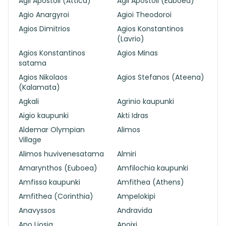
Agii Apostoli (Attica)
Agii Apostoli (Euboea)
Agio Anargyroi
Agioi Theodoroi
Agios Dimitrios
Agios Konstantinos
(Lavrio)
Agios Konstantinos
Agios Minas
satama
Agios Nikolaos
Agios Stefanos (Ateena)
(Kalamata)
Agkali
Agrinio kaupunki
Aigio kaupunki
Akti Idras
Aldemar Olympian
Alimos
Village
Alimos huvivenesatama
Almiri
Amarynthos (Euboea)
Amfilochia kaupunki
Amfissa kaupunki
Amfithea (Athens)
Amfithea (Corinthia)
Ampelokipi
Anavyssos
Andravida
Ano Liosia
Anoixi