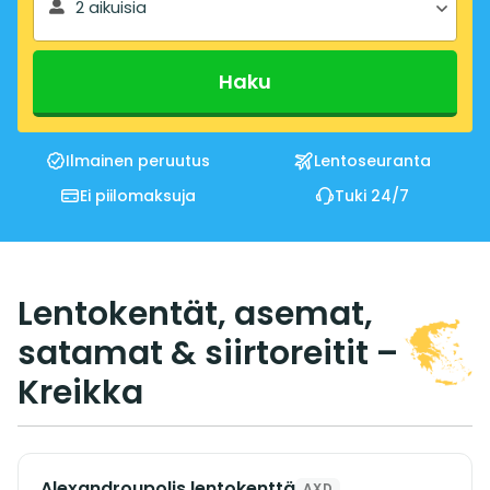
2 aikuisia
Haku
Ilmainen peruutus
Lentoseuranta
Ei piilomaksuja
Tuki 24/7
Lentokentät, asemat,
satamat & siirtoreitit –
Kreikka
Alexandroupolis lentokenttä
AXD