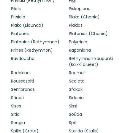
Phylaki (Rethymnon)
Pigi
Pikris
Piskopiano
Pitsidia
Plaka (Chania)
Plaka (Elounda)
Plakias
Platanes
Platanias (Chania)
Platanias (Rethymnon)
Polyrrinia
Prines (Rethymnon)
Rapaniana
Ravdoucha
Rethymnon kaupunki
(kaikki alueet)
Rodakino
Roumeli
Roussospiti
Scaleta
Sembronas
Sfakaki
Sfinari
Sidonia
Sises
Sissi
Sitia
Soúda
Sougia
Spili
Spilia (Crete)
Stalida (Stalis)