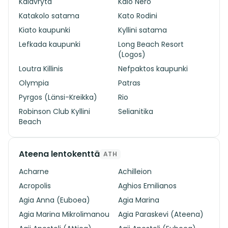
Kalavryta
Kalo Nero
Katakolo satama
Kato Rodini
Kiato kaupunki
Kyllini satama
Lefkada kaupunki
Long Beach Resort
(Logos)
Loutra Killinis
Nefpaktos kaupunki
Olympia
Patras
Pyrgos (Länsi-Kreikka)
Rio
Robinson Club Kyllini
Selianitika
Beach
Ateena lentokenttä
ATH
Acharne
Achilleion
Acropolis
Aghios Emilianos
Agia Anna (Euboea)
Agia Marina
Agia Marina Mikrolimanou
Agia Paraskevi (Ateena)