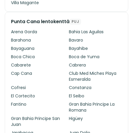
Villa Magante
Punta Cana lentokenttä
PUJ
Arena Gorda
Bahia Las Aguilas
Barahona
Bavaro
Bayaguana
Bayahibe
Boca Chica
Boca de Yuma
Cabarete
Cabrera
Cap Cana
Club Med Miches Playa
Esmeralda
Cofresi
Constanza
El Cortecito
El Seibo
Fantino
Gran Bahia Principe La
Romana
Gran Bahia Principe San
Higüey
Juan
Jarabacoa
Juan Dolio