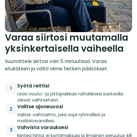
Varaa siirtosi muutamalla
yksinkertaisella vaiheella
Suunnittele siirtosi vain 5 minuutissa. Varaa
etukäteen ja vältä viime hetken päätökset.
Syötä reittisi
1
Lisää nouto- ja jättöpaikkasi nähdäksesi saatavilla
olevat vaihtoehdot.
Valitse ajoneuvosi
2
Valitse vaihtoehto, joka sopii ryhmällesi ja
matkatavaroillesi.
Vahvista varauksesi
3
Kiinteä hinta, ei korttimaksuja ja ilmainen peruutus 48