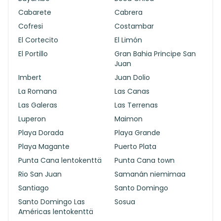
Cabarete
Cabrera
Cofresi
Costambar
El Cortecito
El Limón
El Portillo
Gran Bahia Principe San
Juan
Imbert
Juan Dolio
La Romana
Las Canas
Las Galeras
Las Terrenas
Luperon
Maimon
Playa Dorada
Playa Grande
Playa Magante
Puerto Plata
Punta Cana lentokenttä
Punta Cana town
Rio San Juan
Samanán niemimaa
Santiago
Santo Domingo
Santo Domingo Las
Sosua
Américas lentokenttä