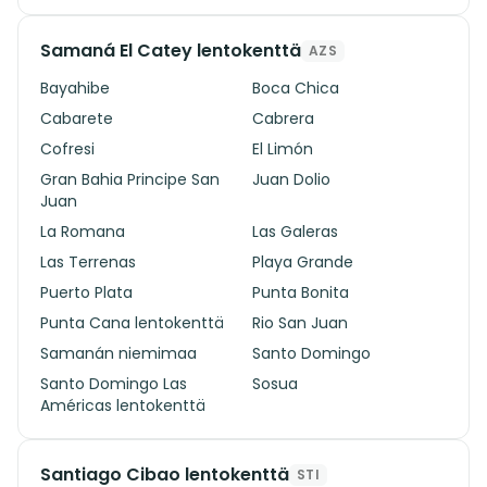
Samaná El Catey lentokenttä
AZS
Bayahibe
Boca Chica
Cabarete
Cabrera
Cofresi
El Limón
Gran Bahia Principe San
Juan Dolio
Juan
La Romana
Las Galeras
Las Terrenas
Playa Grande
Puerto Plata
Punta Bonita
Punta Cana lentokenttä
Rio San Juan
Samanán niemimaa
Santo Domingo
Santo Domingo Las
Sosua
Américas lentokenttä
Santiago Cibao lentokenttä
STI