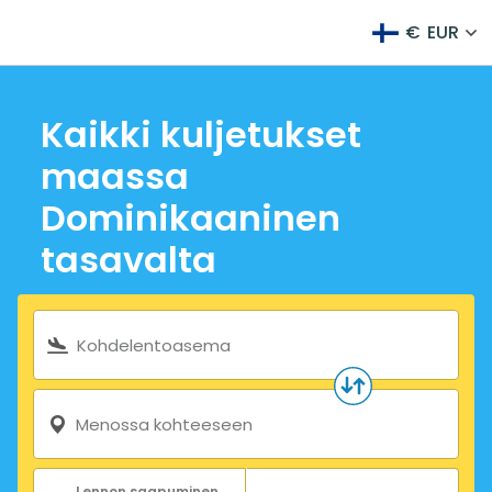
€
EUR
Kaikki kuljetukset
maassa
Dominikaaninen
tasavalta
Hakulomake
Kohdelentoasema
Menossa kohteeseen
Lennon saapuminen