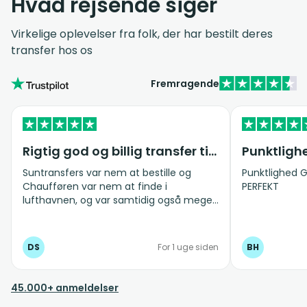
Hvad rejsende siger
Virkelige oplevelser fra folk, der har bestilt deres
transfer hos os
Fremragende
Rigtig god og billig transfer til og fra lufthavnen
Punktligh
Suntransfers var nem at bestille og
Punktlighed G
Chaufføren var nem at finde i
PERFEKT
lufthavnen, og var samtidig også meget
venlig og hjælpsom. Ligeledes ved
afgang fra hotellet til lufthavnen, kom
chaufføren til tiden. Vi bestiller gerne
DS
For 1 uge siden
BH
Suntransfers igen næste gang vi
kommer til Kreta :-)
45.000+ anmeldelser