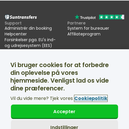
Support
Partnere
Administrér din booking
System for bureauer
Helpcenter
Affiliateprogram
Forsinkelser pga. EU's ind-
og udrejsesystem (EES)
Suntransfers
Sociale medier
Vi bruger cookies for at forbedre
Om os
Facebook
Anmeldelser
Twitter
din oplevelse på vores
Transport til skiferien
hjemmeside. Venligst lad os vide
Support tilgængelig 24/7
dine præferencer.
Vil du vide mere? Tjek vores
Cookiepolitik
Accepter
© Suntransfers.com 2026
Handelsbetingelser
Privatlivspolitik
Indstillinger