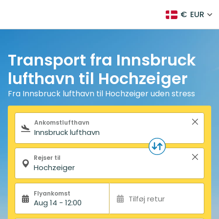
€
EUR
Transport fra Innsbruck
lufthavn til Hochzeiger
Fra Innsbruck lufthavn til Hochzeiger uden stress
Søgeformular
Ankomstlufthavn
Rejser til
Flyankomst
Tilføj retur
Aug 14 - 12:00