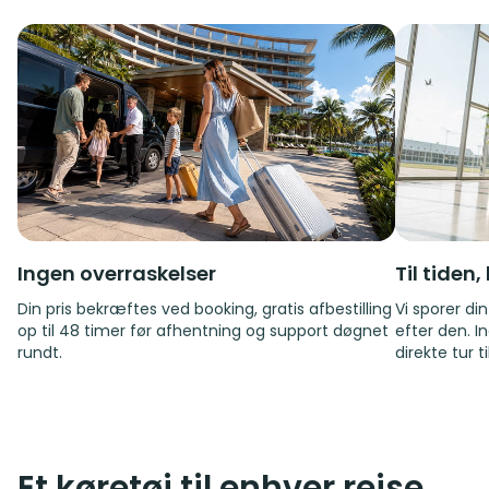
Ingen overraskelser
Til tiden
Din pris bekræftes ved booking, gratis afbestilling
Vi sporer di
op til 48 timer før afhentning og support døgnet
efter den. I
rundt.
direkte tur t
Et køretøj til enhver rejse