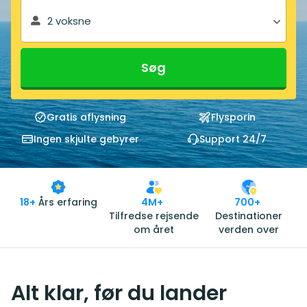
2 voksne
Søg
Gratis aflysning
Flysporin
Ingen skjulte gebyrer
Support 24/7
18+
Års erfaring
4M+
700+
Tilfredse rejsende
Destinationer
om året
verden over
Alt klar, før du lander