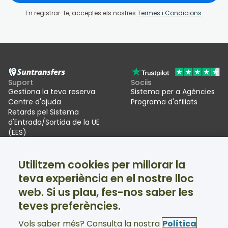
En registrar-te, acceptes els nostres
Termes i Condicions
.
Suport
Sociis
Gestiona la teva reserva
Sistema per a Agències
Centre d'ajuda
Programa d'afiliats
Retards pel Sistema
d'Entrada/Sortida de la UE
(EES)
Suntransfers
Xarxes socials
Utilitzem cookies per millorar la
Qui som
Facebook
teva experiència en el nostre lloc
Ressenyes
Twitter
Trasllats per a estacions
web. Si us plau, fes-nos saber les
d'esquí
teves preferències.
Suport disponible 24/7
Vols saber més? Consulta la nostra
Política