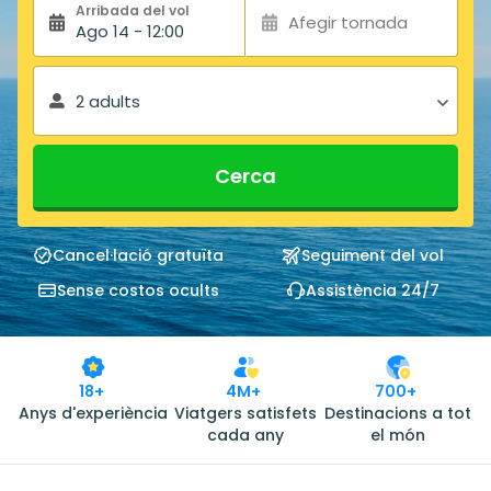
Arribada del vol
Afegir tornada
Ago 14 - 12:00
2 adults
Cerca
Cancel·lació gratuïta
Seguiment del vol
Sense costos ocults
Assistència 24/7
18+
4M+
700+
Anys d'experiència
Viatgers satisfets
Destinacions a tot
cada any
el món