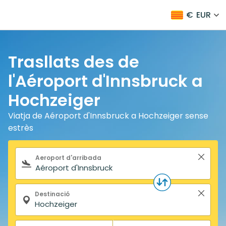
€
EUR
Trasllats des de
l'Aéroport d'Innsbruck a
Hochzeiger
Viatja de Aéroport d'Innsbruck a Hochzeiger sense
estrès
Formulari de cerca
Aeroport d'arribada
Destinació