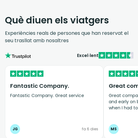
Què diuen els viatgers
Experiències reals de persones que han reservat el
seu trasllat amb nosaltres
Excel·lent
Fantastic Company.
Great co
Fantastic Company. Great service
Great company
and early on
when I had t
bookings even
JG
fa 6 dies
MS