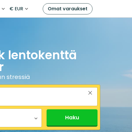
i
€ EUR
Omat varaukset
k lentokenttä
r
n stressiä
Haku