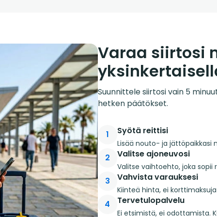
Varaa siirtosi
yksinkertaisell
Suunnittele siirtosi vain 5 minu
hetken päätökset.
Syötä reittisi
1
Lisää nouto- ja jättöpaikkasi 
Valitse ajoneuvosi
2
Valitse vaihtoehto, joka sopii 
Vahvista varauksesi
3
Kiinteä hinta, ei korttimaksu
Tervetulopalvelu
4
Ei etsimistä, ei odottamista. 