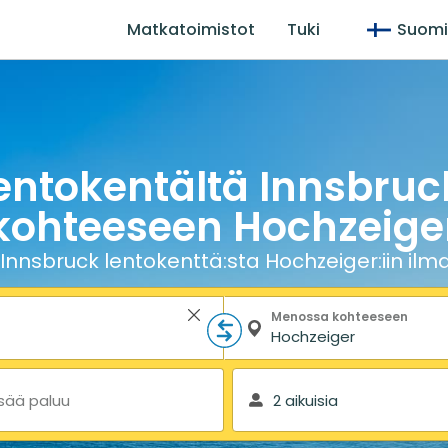
Matkatoimistot
Tuki
Suom
lentokentältä Innsbruc
kohteeseen Hochzeige
Innsbruck lentokenttä:sta Hochzeiger:iin ilma
Menossa kohteeseen
isää paluu
2 aikuisia