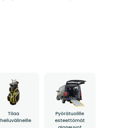
Tilaa
Pyörätuolille
heiluvälineille
esteettömät
ajoneuvot