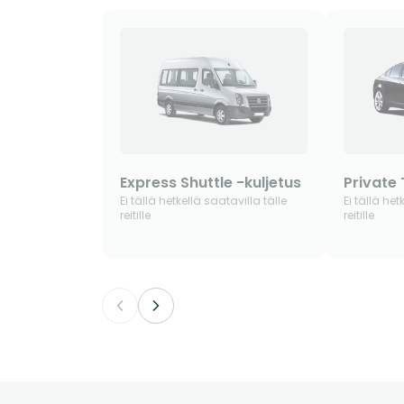
Express Shuttle -kuljetus
Private 
Ei tällä hetkellä saatavilla tälle
Ei tällä het
reitille
reitille