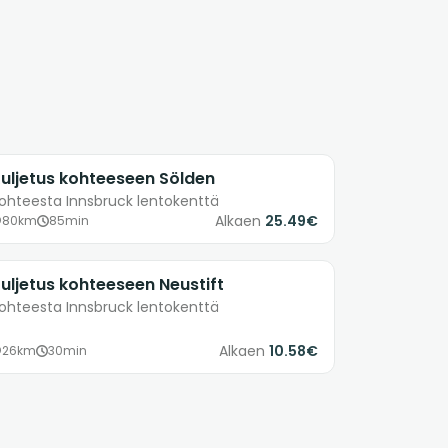
uljetus kohteeseen Sölden
ohteesta Innsbruck lentokenttä
Alkaen
25.49€
80km
85min
uljetus kohteeseen Neustift
ohteesta Innsbruck lentokenttä
Alkaen
10.58€
26km
30min