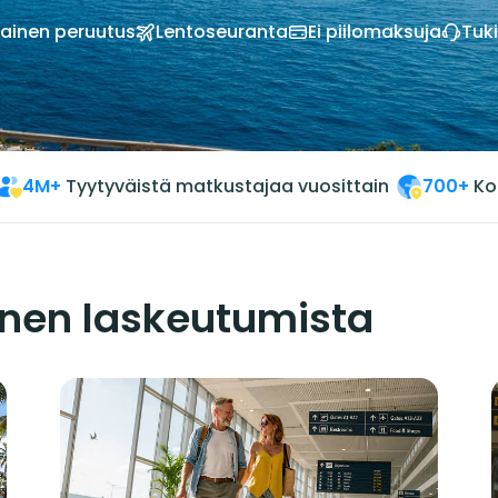
mainen peruutus
Lentoseuranta
Ei piilomaksuja
Tuk
4M+
Tyytyväistä matkustajaa vuosittain
700+
Ko
nnen laskeutumista