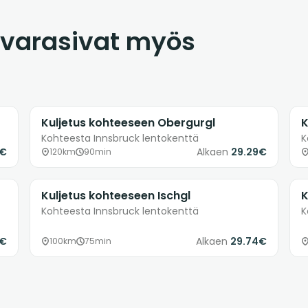
 varasivat myös
Kuljetus kohteeseen Obergurgl
K
Kohteesta Innsbruck lentokenttä
K
8€
Alkaen
29.29€
120km
90min
Kuljetus kohteeseen Ischgl
K
Kohteesta Innsbruck lentokenttä
K
9€
Alkaen
29.74€
100km
75min