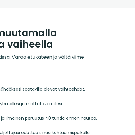
 muutamalla
a vaiheella
utissa. Varaa etukäteen ja vältä viime
nähdäksesi saatavilla olevat vaihtoehdot.
ryhmällesi ja matkatavaroillesi.
ja ja ilmainen peruutus 48 tuntia ennen noutoa.
Kuljettajasi odottaa sinua kohtaamispaikalla.