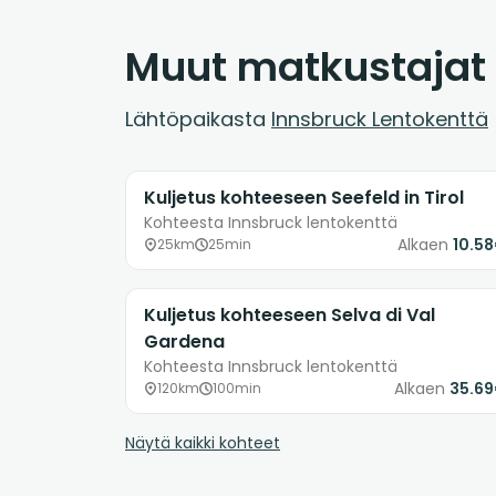
Muut matkustajat
Lähtöpaikasta
Innsbruck Lentokenttä
Kuljetus kohteeseen Seefeld in Tirol
Kohteesta Innsbruck lentokenttä
Alkaen
10.5
25km
25min
Kuljetus kohteeseen Selva di Val
Gardena
Kohteesta Innsbruck lentokenttä
Alkaen
35.6
120km
100min
Näytä kaikki kohteet