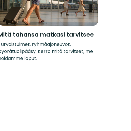
Mitä tahansa matkasi tarvitsee
Turvaistuimet, ryhmäajoneuvot,
pyörätuolipääsy. Kerro mitä tarvitset, me
hoidamme loput.