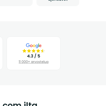
4.3 / 5
11 000+ arvostelua
.com ilta