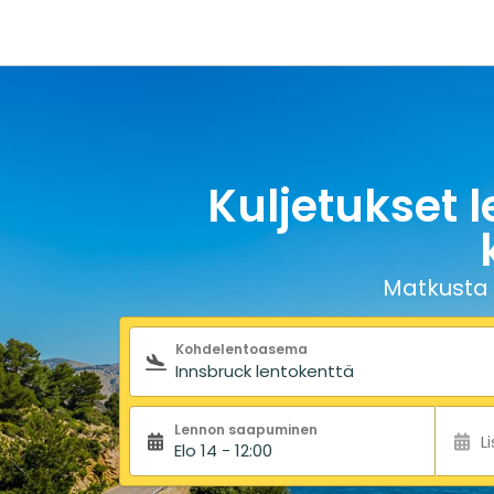
Kuljetukset 
Matkusta 
Hakulomake
Kohdelentoasema
Lennon saapuminen
L
Elo 14 - 12:00