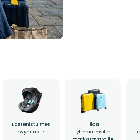
Lastenistuimet
Tilaa
pyynnöstä
ylimääräisille
ur
matkatavaroille