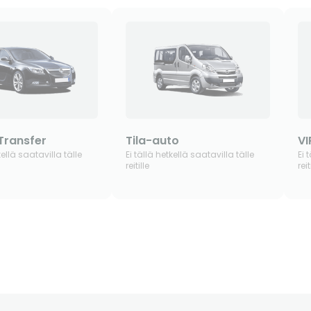
Transfer
Tila-auto
VI
kellä saatavilla tälle
Ei tällä hetkellä saatavilla tälle
Ei 
reitille
reit