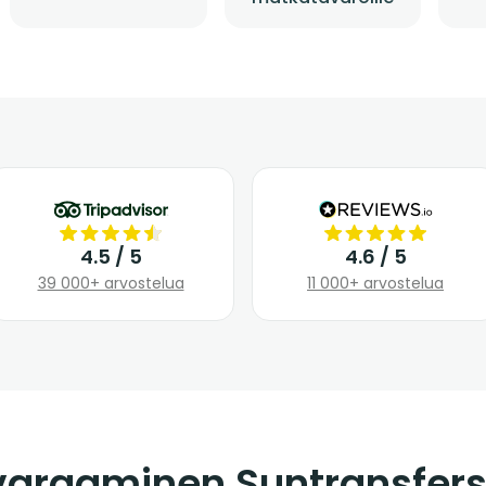
4.5 / 5
4.6 / 5
39 000+ arvostelua
11 000+ arvostelua
 varaaminen Suntransfers