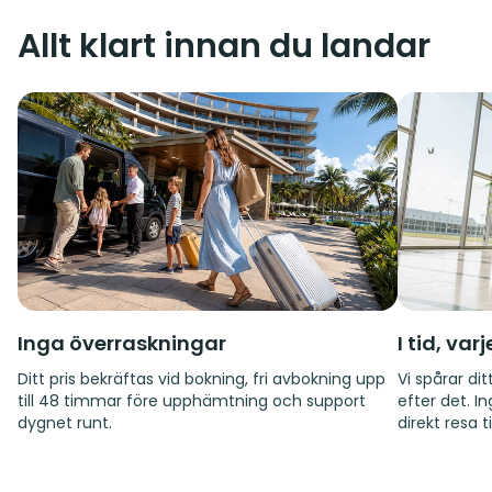
Allt klart innan du landar
Inga överraskningar
I tid, var
Ditt pris bekräftas vid bokning, fri avbokning upp
Vi spårar d
till 48 timmar före upphämtning och support
efter det. I
dygnet runt.
direkt resa til