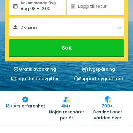
Ankommande flyg
Lägg till retur
Aug 08 - 12:00
2 vuxna
Sök
Gratis avbokning
Flygspårning
Inga dolda avgifter
Support dygnet runt
18+
Års erfarenhet
4M+
700+
Nöjda resenärer
Destinationer
per år
världen över