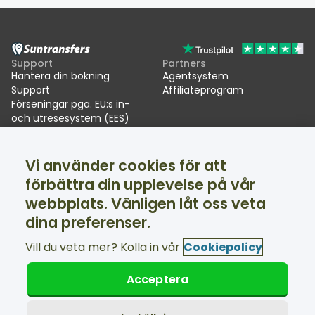
Support
Partners
Hantera din bokning
Agentsystem
Support
Affiliateprogram
Förseningar pga. EU:s in-
och utresesystem (EES)
Suntransfers
Sociala medier
Vi använder cookies för att
Om oss
Facebook
Omdömen
Twitter
förbättra din upplevelse på vår
Skidtransfers
webbplats. Vänligen låt oss veta
Support tillgänglig dygnet runt
dina preferenser.
Vill du veta mer? Kolla in vår
Cookiepolicy
Acceptera
© Suntransfers.com 2026
Allmänna villkor
Integritetspolicy