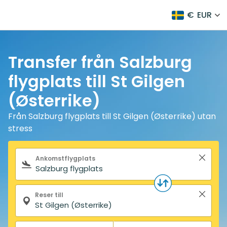
€
EUR
Transfer från Salzburg
flygplats till St Gilgen
(Østerrike)
Från Salzburg flygplats till St Gilgen (Østerrike) utan
stress
Sökformulär
Ankomstflygplats
Reser till