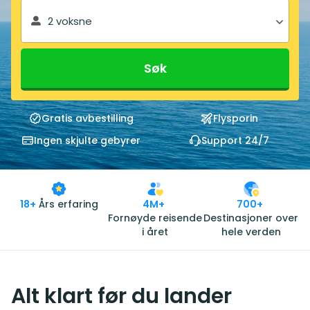
2 voksne
Søk
Gratis avbestilling
Flysporin
Ingen skjulte gebyrer
Support 24/7
18+
Års erfaring
4M+
700+
Fornøyde reisende
Destinasjoner over
i året
hele verden
Alt klart før du lander