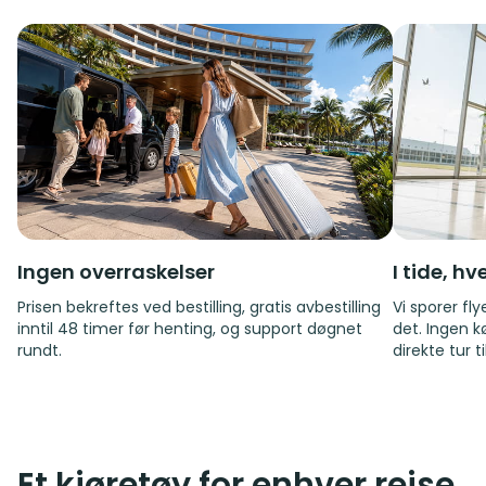
Ingen overraskelser
I tide, h
Prisen bekreftes ved bestilling, gratis avbestilling
Vi sporer fl
inntil 48 timer før henting, og support døgnet
det. Ingen k
rundt.
direkte tur t
Et kjøretøy for enhver reise