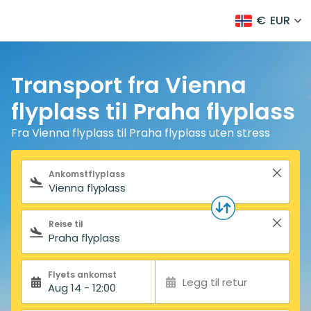
€
EUR
Transport fra Vienna
flyplass til Praha flyplass
Fra Vienna flyplass til Praha flyplass uten stress
Søkeskjema
Ankomstflyplass
Reise til
Flyets ankomst
Legg til retur
Aug 14 - 12:00