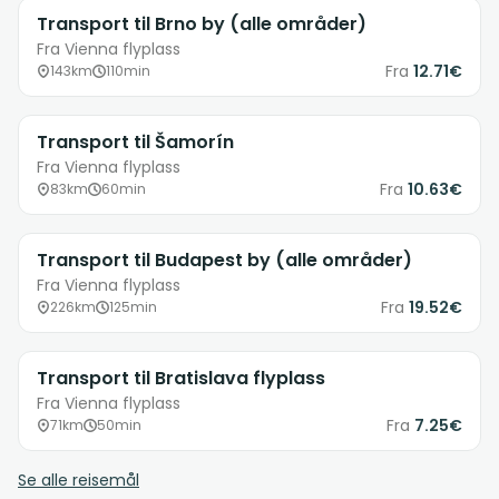
Transport til Brno by (alle områder)
Fra Vienna flyplass
Fra
12.71€
143km
110min
Transport til Šamorín
Fra Vienna flyplass
Fra
10.63€
83km
60min
Transport til Budapest by (alle områder)
Fra Vienna flyplass
Fra
19.52€
226km
125min
Transport til Bratislava flyplass
Fra Vienna flyplass
Fra
7.25€
71km
50min
Se alle reisemål