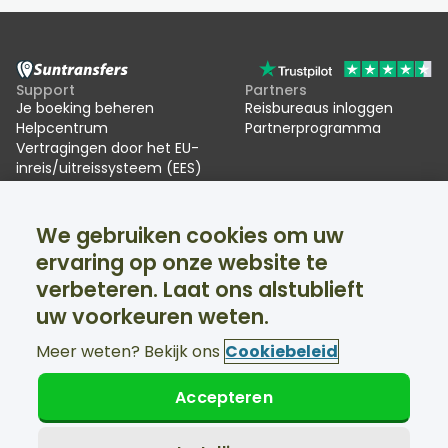
Support
Partners
Je boeking beheren
Reisbureaus inloggen
Helpcentrum
Partnerprogramma
Vertragingen door het EU-
inreis/uitreissysteem (EES)
Suntransfers
Sociale media
We gebruiken cookies om uw
Over ons
Facebook
Beoordelingen
Twitter
ervaring op onze website te
Skitransfers
verbeteren. Laat ons alstublieft
Support 24/7 beschikbaar
uw voorkeuren weten.
Meer weten? Bekijk ons
Cookiebeleid
Accepteren
© Suntransfers.com 2026
Algemene voorwaarden
Privacybeleid