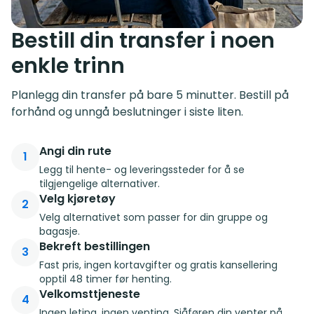
Bestill din transfer i noen
enkle trinn
Planlegg din transfer på bare 5 minutter. Bestill på
forhånd og unngå beslutninger i siste liten.
Angi din rute
1
Legg til hente- og leveringssteder for å se
tilgjengelige alternativer.
Velg kjøretøy
2
Velg alternativet som passer for din gruppe og
bagasje.
Bekreft bestillingen
3
Fast pris, ingen kortavgifter og gratis kansellering
opptil 48 timer før henting.
Velkomsttjeneste
4
Ingen leting, ingen venting. Sjåføren din venter på