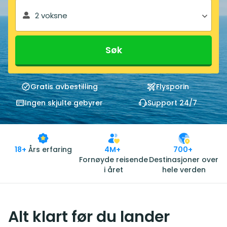
2 voksne
Søk
Gratis avbestilling
Flysporin
Ingen skjulte gebyrer
Support 24/7
18+
Års erfaring
4M+
700+
Fornøyde reisende
Destinasjoner over
i året
hele verden
Alt klart før du lander