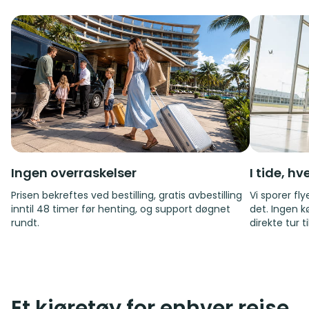
Ingen overraskelser
I tide, h
Prisen bekreftes ved bestilling, gratis avbestilling
Vi sporer fl
inntil 48 timer før henting, og support døgnet
det. Ingen k
rundt.
direkte tur t
Et kjøretøy for enhver reise