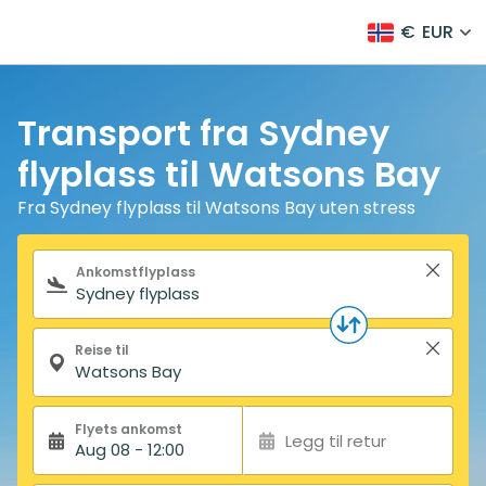
€
EUR
Transport fra Sydney
flyplass til Watsons Bay
Fra Sydney flyplass til Watsons Bay uten stress
Søkeskjema
Ankomstflyplass
Reise til
Flyets ankomst
Legg til retur
Aug 08 - 12:00