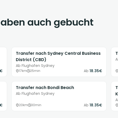
haben auch gebucht
Transfer nach Sydney Central Business
T
District (CBD)
A
Ab Flughafen Sydney
5€
Ab
18.35€
17km
25min
Transfer nach Bondi Beach
T
Ab Flughafen Sydney
K
A
6€
Ab
18.35€
20km
30min