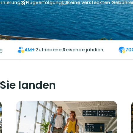
rnierung
Flugverfolgung
Keine versteckten Gebühre
g
4M+
Zufriedene Reisende jährlich
70
 Sie landen