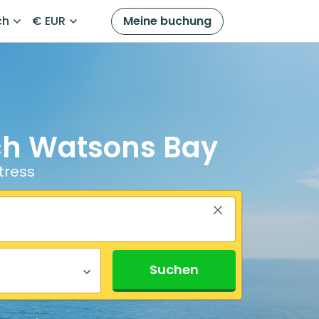
ch
€ EUR
Meine buchung
ch Watsons Bay
tress
Suchen