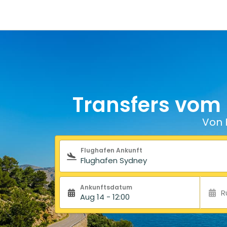
Transfers vom
Von 
Suchformular
Flughafen Ankunft
Ankunftsdatum
R
Aug 14 - 12:00