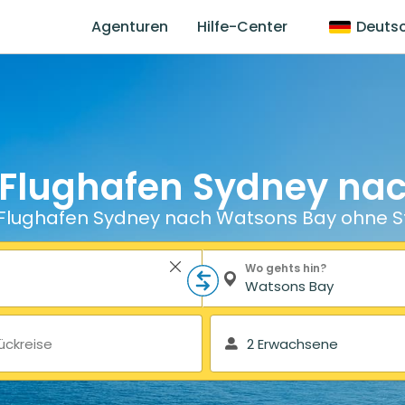
Agenturen
Hilfe-Center
Deuts
 Flughafen Sydney na
Flughafen Sydney nach Watsons Bay ohne S
Wo gehts hin?
ückreise
2 Erwachsene