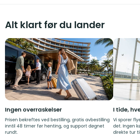
Alt klart før du lander
Ingen overraskelser
I tide, h
Prisen bekreftes ved bestilling, gratis avbestilling
Vi sporer fl
inntil 48 timer før henting, og support døgnet
det. Ingen k
rundt.
direkte tur t