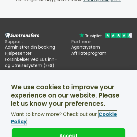
Support
Partnere
Administrer din booking
Agentsystem
Hjelpesenter
Affiliateprogram
Forsinkelser ved EUs inn-
og utreisesystem (EES)
Suntransfers
Sosiale medier
We use cookies to improve your
Om oss
Facebook
Vurderinger
Twitter
experience on our website. Please
Transport i skiferien
let us know your preferences.
Support tilgjengelig 24/7
Want to know more? Check out our
Cookie
Policy
Accept