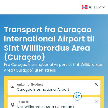
€
EUR
Transport fra Curaçao
International Airport til
Sint Willibrordus Area
(Curaçao)
Fra Curaçao International Airport til Sint Willibrordus
Area (Curaçao) uten stress
Søkeskjema
Ankomstflyplass
Reise til