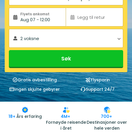
Flyets ankomst
Legg til retur
Aug 07 - 12:00
2 voksne
Søk
Gratis avbestilling
Flysporin
Ingen skjulte gebyrer
Support 24/7
18+
Års erfaring
4M+
700+
Fornøyde reisende
Destinasjoner over
i året
hele verden