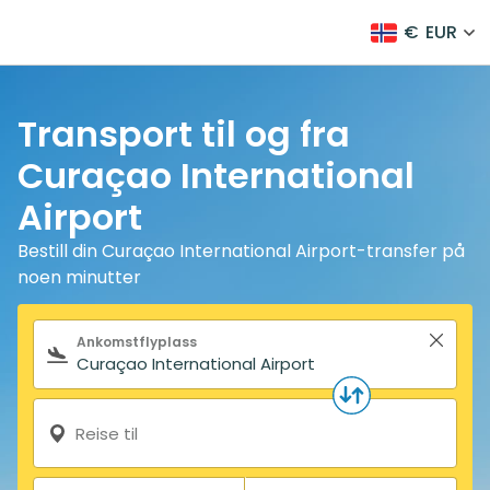
€
EUR
Transport til og fra
Curaçao International
Airport
Bestill din Curaçao International Airport-transfer på
noen minutter
Søkeskjema
Ankomstflyplass
Reise til