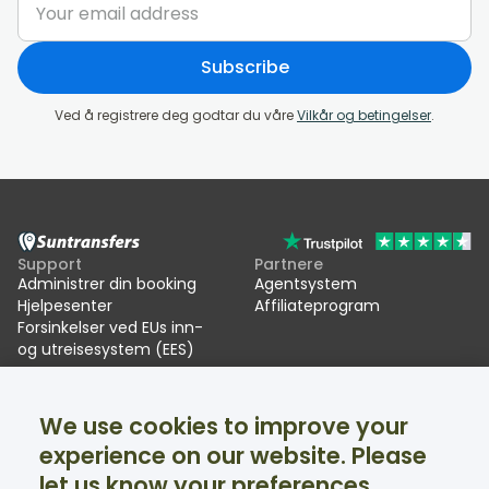
Subscribe
Ved å registrere deg godtar du våre
Vilkår og betingelser
.
Support
Partnere
Administrer din booking
Agentsystem
Hjelpesenter
Affiliateprogram
Forsinkelser ved EUs inn-
og utreisesystem (EES)
Suntransfers
Sosiale medier
We use cookies to improve your
Om oss
Facebook
Vurderinger
Twitter
experience on our website. Please
Transport i skiferien
let us know your preferences.
Support tilgjengelig 24/7