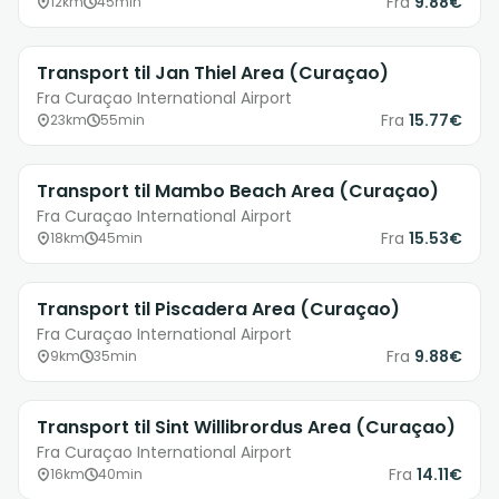
Fra
9.88€
12km
45min
Transport til Jan Thiel Area (Curaçao)
Fra Curaçao International Airport
Fra
15.77€
23km
55min
Transport til Mambo Beach Area (Curaçao)
Fra Curaçao International Airport
Fra
15.53€
18km
45min
Transport til Piscadera Area (Curaçao)
Fra Curaçao International Airport
Fra
9.88€
9km
35min
Transport til Sint Willibrordus Area (Curaçao)
Fra Curaçao International Airport
Fra
14.11€
16km
40min