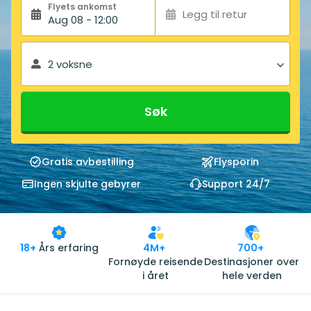
Flyets ankomst
Legg til retur
Aug 08 - 12:00
2 voksne
Søk
Gratis avbestilling
Flysporin
Ingen skjulte gebyrer
Support 24/7
18+
Års erfaring
4M+
700+
Fornøyde reisende
Destinasjoner over
i året
hele verden