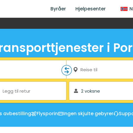
Byråer
Hjelpesenter
N
transporttjenester i Po
Reise til
Legg til retur
2 voksne
s avbestilling
Flysporin
Ingen skjulte gebyrer
Suppo