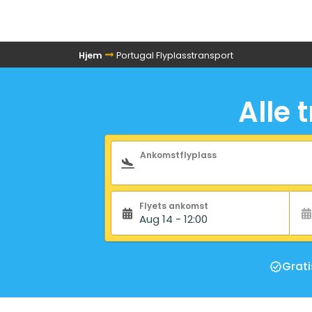
Hjem
Portugal Flyplasstransport
Alle 
Søkeskjema
Ankomstflyplass
Flyets ankomst
Aug 14 - 12:00
Grati