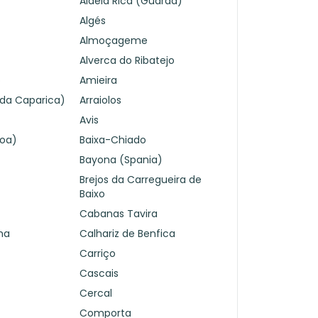
Aldeia Rica (Guarda)
Algés
Almoçageme
Alverca do Ribatejo
o
Amieira
 da Caparica)
Arraiolos
Avis
boa)
Baixa-Chiado
Bayona (Spania)
Brejos da Carregueira de
Baixo
Cabanas Tavira
ha
Calhariz de Benfica
Carriço
Cascais
Cercal
Comporta