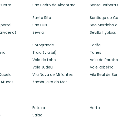
Puerto
San Pedro de Alcantara
Santa Bárbara 
Santa Rita
Santiago do 
lportel
São Luís
São Martinho d
arvoeiro)
Sevilla
Sevilla flyplass
Sotogrande
Tarifa
eina
Tróia (via bil)
Tunes
Vale de Lobo
Vale de Paraís
Vale Judeu
Vale Rabelho
 Cacela
Vila Nova de Milfontes
Vila Real de Sa
 Atunes
Zambujeira do Mar
Feteira
Horta
e
Salão