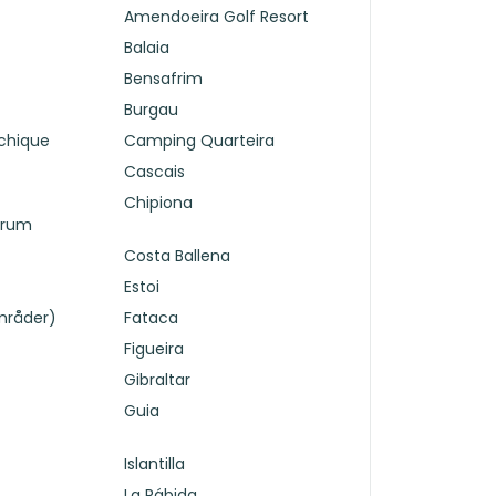
Amendoeira Golf Resort
Balaia
Bensafrim
Burgau
chique
Camping Quarteira
Cascais
Chipiona
trum
Costa Ballena
Estoi
områder)
Fataca
Figueira
Gibraltar
Guia
Islantilla
La Rábida