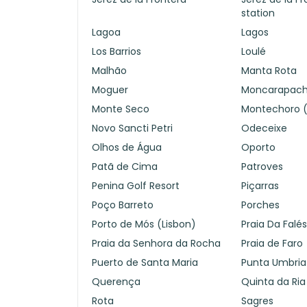
station
Lagoa
Lagos
Los Barrios
Loulé
Malhão
Manta Rota
Moguer
Moncarapac
Monte Seco
Montechoro (
Novo Sancti Petri
Odeceixe
Olhos de Água
Oporto
Patã de Cima
Patroves
Penina Golf Resort
Piçarras
Poço Barreto
Porches
Porto de Mós (Lisbon)
Praia Da Falés
Praia da Senhora da Rocha
Praia de Faro
Puerto de Santa Maria
Punta Umbria
Querença
Quinta da Ria
Rota
Sagres