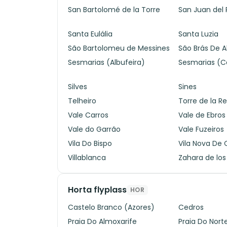
San Bartolomé de la Torre
San Juan del 
Santa Eulália
Santa Luzia
São Bartolomeu de Messines
São Brás De A
Sesmarias (Albufeira)
Sesmarias (C
Silves
Sines
Telheiro
Torre de la R
Vale Carros
Vale de Ebros
Vale do Garrão
Vale Fuzeiros
Vila Do Bispo
Vila Nova De
Villablanca
Zahara de los
Horta flyplass
HOR
Castelo Branco (Azores)
Cedros
Praia Do Almoxarife
Praia Do Nort