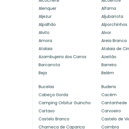
Alcochete
Alcoentre
Alenquer
Alfama
Aljezur
Aljubarrota
Alpalhão
Alporchinhos
Alvito
Alvor
Amora
Areia Branca
Atalaia
Atalaia de C
Azambujeira dos Carros
Azeitão
Barcarrota
Barreiro
Beja
Belém
Bucelas
Budens
Cabeça Gorda
Cacém
Camping Orbitur Guincho
Cantanhede
Cartaxo
Carvoeiro
Castelo Branco
Castelo de Vi
Charneca de Caparica
Coimbra