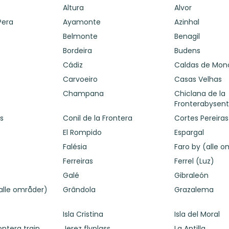
Altura
Alvor
Pera
Ayamonte
Azinhal
Belmonte
Benagil
Bordeira
Budens
Cádiz
Caldas de Mon
Carvoeiro
Casas Velhas
Champana
Chiclana de la
Fronterabysen
es
Conil de la Frontera
Cortes Pereiras
El Rompido
Espargal
Falésia
Faro by (alle 
Ferreiras
Ferrel (Luz)
Galé
Gibraleón
alle områder)
Grândola
Grazalema
Isla Cristina
Isla del Moral
ontera train
Jerez flyplass
La Antilla