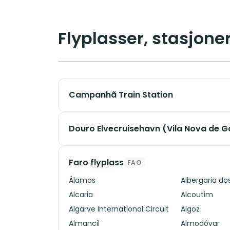
Flyplasser, stasjoner
Campanhã Train Station
Douro Elvecruisehavn (Vila Nova de G
Faro flyplass
FAO
Álamos
Albergaria do
Alcaria
Alcoutim
Algarve International Circuit
Algoz
Almancil
Almodôvar