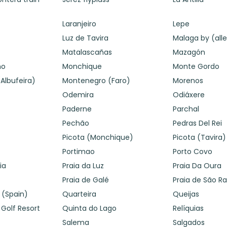
Laranjeiro
Lepe
Luz de Tavira
Malaga by (all
Matalascañas
Mazagón
ho
Monchique
Monte Gordo
Albufeira)
Montenegro (Faro)
Morenos
Odemira
Odiáxere
Paderne
Parchal
Pechão
Pedras Del Rei
Picota (Monchique)
Picota (Tavira)
Portimao
Porto Covo
ia
Praia da Luz
Praia Da Oura
Praia de Galé
Praia de São Ra
 (Spain)
Quarteira
Queijas
 Golf Resort
Quinta do Lago
Relíquias
Salema
Salgados