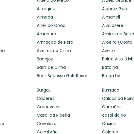
Aldeia do Meco
Aldeia Grande
Alfragide
Algeruz Gare
Almada
Almancil
Alter do Chão
Alvaiázere
Amadora
Amiais de Baix
Armação de Pera
Aroeira (Costa
ima
Aveiras de Cima
Aveiro
Badajoz
Bairro Alto (Lis
Barril de Cima
Batalha
Bom Sucesso Golf Resort
Braga by
Burgau
Bussaco
Cáceres
Caldas da Rain
Carcavelos
Carmões
Casal da Ribeira
casal do rio
de
Cavaleiro
Caxias
Coimbrão
Colares