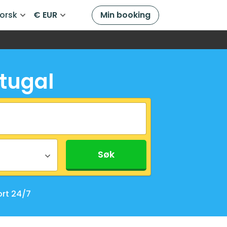
orsk
€ EUR
Min booking
rtugal
Søk
rt 24/7