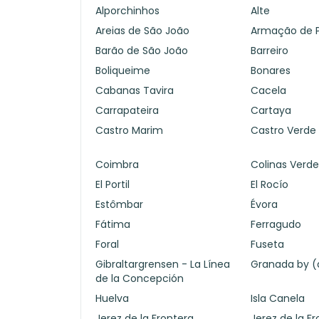
Alporchinhos
Alte
Areias de São João
Armação de 
Barão de São João
Barreiro
Boliqueime
Bonares
Cabanas Tavira
Cacela
Carrapateira
Cartaya
Castro Marim
Castro Verde
Coimbra
Colinas Verd
El Portil
El Rocío
Estômbar
Évora
Fátima
Ferragudo
Foral
Fuseta
Gibraltargrensen - La Línea
Granada by (
de la Concepción
Huelva
Isla Canela
Jerez de la Frontera
Jerez de la Fr