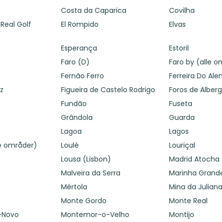
Costa da Caparica
Covilha
eal Golf
El Rompido
Elvas
Esperança
Estoril
Faro (D)
Faro by (alle 
Fernão Ferro
Ferreira Do Ale
oz
Figueira de Castelo Rodrigo
Foros de Alberg
Fundão
Fuseta
Grândola
Guarda
Lagoa
Lagos
le områder)
Loulé
Louriçal
Lousa (Lisbon)
Madrid Atocha 
Malveira da Serra
Marinha Grand
Mértola
Mina da Julian
Monte Gordo
Monte Real
-Novo
Montemor-o-Velho
Montijo