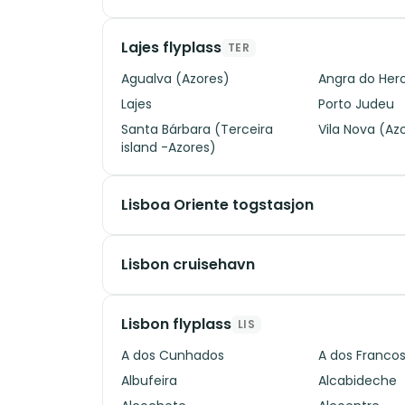
Lajes flyplass
TER
Agualva (Azores)
Angra do Her
Lajes
Porto Judeu
Santa Bárbara (Terceira
Vila Nova (Az
island -Azores)
Lisboa Oriente togstasjon
Lisbon cruisehavn
Lisbon flyplass
LIS
A dos Cunhados
A dos Franco
Albufeira
Alcabideche