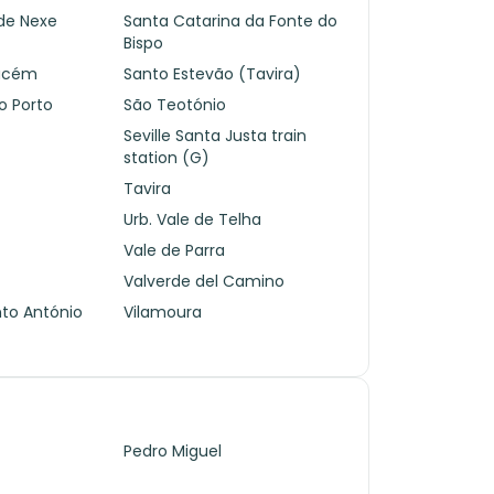
de Nexe
Santa Catarina da Fonte do
Bispo
Cacém
Santo Estevão (Tavira)
o Porto
São Teotónio
Seville Santa Justa train
station (G)
Tavira
Urb. Vale de Telha
o
Vale de Parra
Valverde del Camino
nto António
Vilamoura
Pedro Miguel