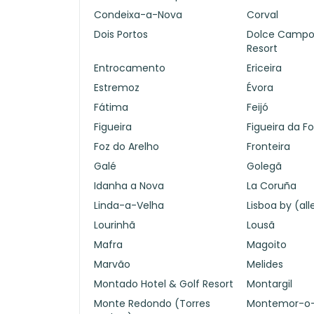
Condeixa-a-Nova
Corval
Dois Portos
Dolce CampoR
Resort
Entrocamento
Ericeira
Estremoz
Évora
Fátima
Feijó
Figueira
Figueira da F
Foz do Arelho
Fronteira
Galé
Golegã
Idanha a Nova
La Coruña
Linda-a-Velha
Lisboa by (al
Lourinhã
Lousã
Mafra
Magoito
Marvão
Melides
Montado Hotel & Golf Resort
Montargil
Monte Redondo (Torres
Montemor-o