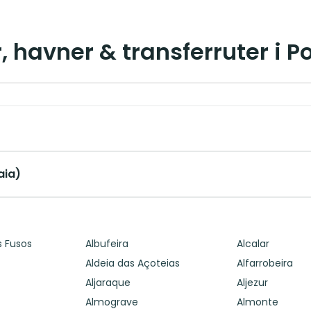
, havner & transferruter i P
aia)
s Fusos
Albufeira
Alcalar
Aldeia das Açoteias
Alfarrobeira
Aljaraque
Aljezur
Almograve
Almonte