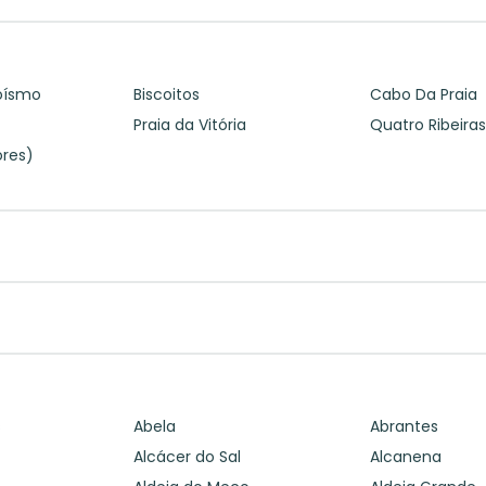
oísmo
Biscoitos
Cabo Da Praia
Praia da Vitória
Quatro Ribeira
ores)
s
Abela
Abrantes
Alcácer do Sal
Alcanena