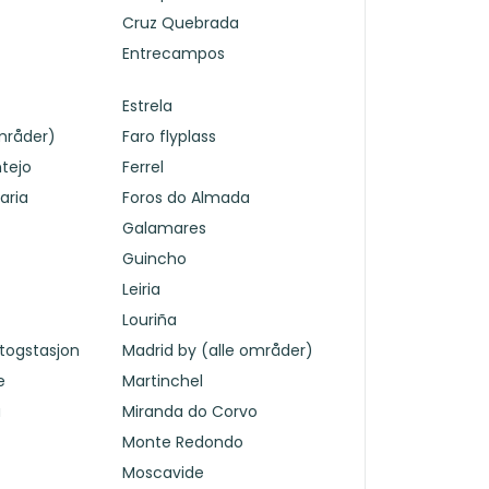
Cruz Quebrada
Entrecampos
Estrela
områder)
Faro flyplass
ntejo
Ferrel
aria
Foros do Almada
Galamares
Guincho
Leiria
Louriña
togstasjon
Madrid by (alle områder)
e
Martinchel
a
Miranda do Corvo
Monte Redondo
Moscavide