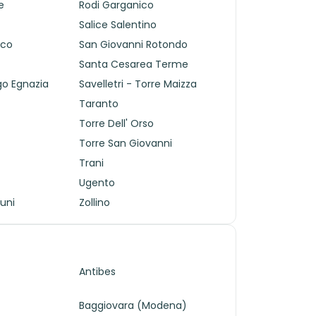
e
Rodi Garganico
Salice Salentino
ico
San Giovanni Rotondo
Santa Cesarea Terme
rgo Egnazia
Savelletri - Torre Maizza
Taranto
Torre Dell' Orso
Torre San Giovanni
Trani
Ugento
tuni
Zollino
Antibes
Baggiovara (Modena)