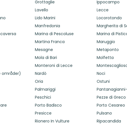
Grottaglie
Ippocampo
Lavello
Lecce
ano
Lido Marini
Locorotondo
Manfredonia
Margherita di S
ncaversa
Marina di Pescoluse
Marina di Pistic
Martina Franca
Maruggio
Mesagne
Metaponto
Mola di Bari
Molfetta
Monteroni di Lecce
Montescaglios
le områder)
Nardò
Noci
Oria
Ostuni
Palmariggi
Pantanagianni-
Peschici
Pezze di Greco
Mare
Porto Badisco
Porto Cesareo
Presicce
Pulsano
Rionero In Vulture
Ripacandida