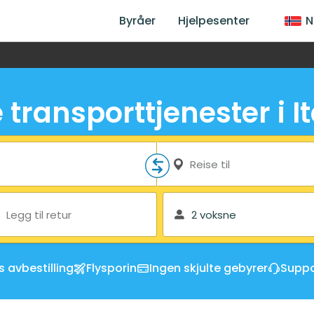
Byråer
Hjelpesenter
N
e transporttjenester i It
Reise til
Legg til retur
2 voksne
s avbestilling
Flysporin
Ingen skjulte gebyrer
Suppo