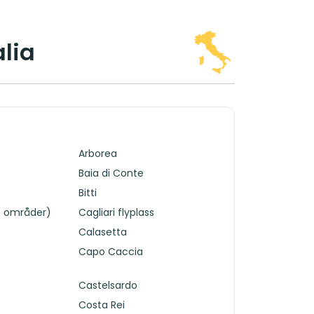
alia
Arborea
Baia di Conte
Bitti
le områder)
Cagliari flyplass
Calasetta
Capo Caccia
Castelsardo
Costa Rei