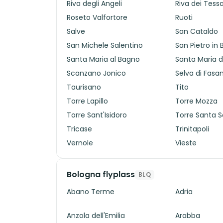
Riva degli Angeli
Riva dei Tessa
Roseto Valfortore
Ruoti
Salve
San Cataldo
San Michele Salentino
San Pietro in
Santa Maria al Bagno
Santa Maria d
Scanzano Jonico
Selva di Fasa
Taurisano
Tito
Torre Lapillo
Torre Mozza
Torre Sant'Isidoro
Torre Santa 
Tricase
Trinitapoli
Vernole
Vieste
Bologna flyplass
BLQ
Abano Terme
Adria
Anzola dell'Emilia
Arabba