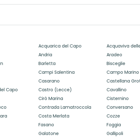
Acquarica del Capo
Acquaviva delle
Andria
Aradeo
vn
Barletta
Bisceglie
Campi Salentina
Campo Marino
Casarano
Castellana Gro
del Capo
Castro (Lecce)
Cavallino
Cirò Marina
Cisternino
eco
Contrada Lamatroccola
Conversano
cara
Costa Merlata
Cozze
Fasano
Foggia
Galatone
Gallipoli