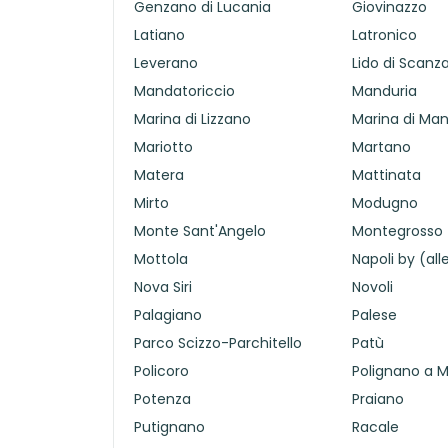
Genzano di Lucania
Giovinazzo
Latiano
Latronico
Leverano
Lido di Scanz
Mandatoriccio
Manduria
Marina di Lizzano
Marina di Ma
Mariotto
Martano
Matera
Mattinata
Mirto
Modugno
Monte Sant'Angelo
Montegrosso
Mottola
Napoli by (al
Nova Siri
Novoli
Palagiano
Palese
Parco Scizzo-Parchitello
Patù
Policoro
Polignano a 
Potenza
Praiano
Putignano
Racale