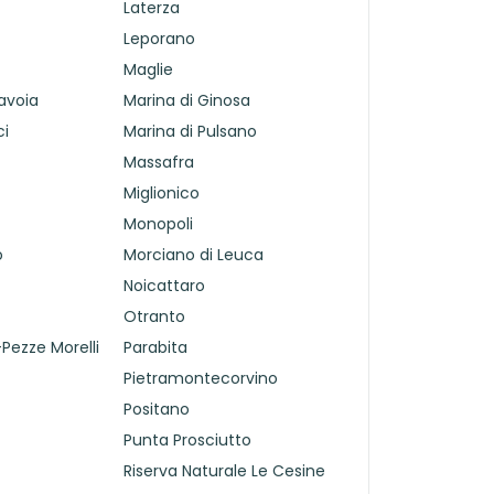
Laterza
Leporano
Maglie
avoia
Marina di Ginosa
ci
Marina di Pulsano
Massafra
Miglionico
Monopoli
o
Morciano di Leuca
Noicattaro
Otranto
Pezze Morelli
Parabita
Pietramontecorvino
Positano
Punta Prosciutto
Riserva Naturale Le Cesine