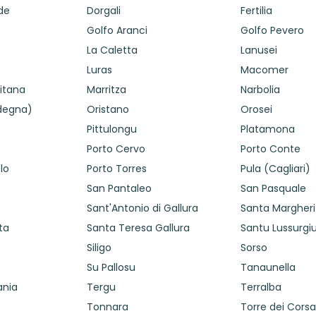
de
Dorgali
Fertilia
Golfo Aranci
Golfo Pevero
La Caletta
Lanusei
Luras
Macomer
itana
Marritza
Narbolia
degna)
Oristano
Orosei
Pittulongu
Platamona
Porto Cervo
Porto Conte
lo
Porto Torres
Pula (Cagliari)
San Pantaleo
San Pasquale
Sant'Antonio di Gallura
Santa Margherit
ta
Santa Teresa Gallura
Santu Lussurgi
Siligo
Sorso
Su Pallosu
Tanaunella
ania
Tergu
Terralba
Tonnara
Torre dei Corsa