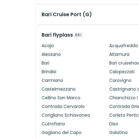
Bari Cruise Port (G)
Bari flyplass
BRI
Acaja
Acquafredda
Alessano
Altamura
Bari
Bari cruiseha
Brindisi
Calopezzati
Carmiano
Carovigno
Castelmezzano
Castrignano 
Cellino San Marco
Chianchizzo I
Contrada Cervarolo
Contrada Gri
Corigliano Schiavonea
Corleto Perti
Cutrofiano
Diso
Gagliano del Capo
Galatina