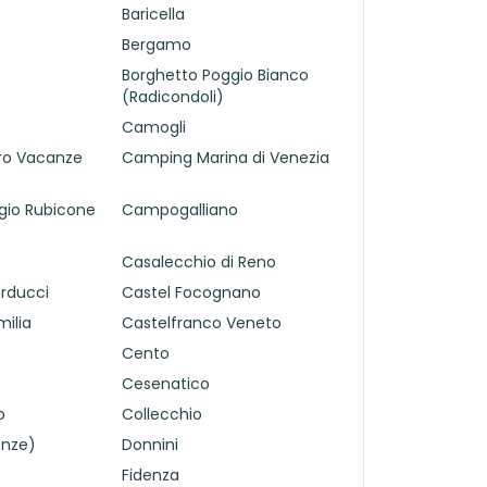
Baricella
Bergamo
Borghetto Poggio Bianco
(Radicondoli)
Camogli
ro Vacanze
Camping Marina di Venezia
gio Rubicone
Campogalliano
Casalecchio di Reno
rducci
Castel Focognano
milia
Castelfranco Veneto
Cento
Cesenatico
o
Collecchio
enze)
Donnini
Fidenza