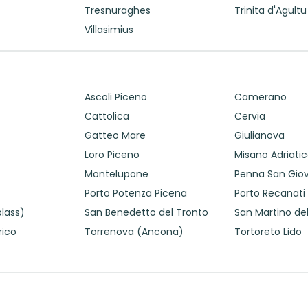
Tresnuraghes
Trinita d'Agultu
Villasimius
Ascoli Piceno
Camerano
Cattolica
Cervia
Gatteo Mare
Giulianova
Loro Piceno
Misano Adriati
Montelupone
Penna San Gio
Porto Potenza Picena
Porto Recanati
lass)
San Benedetto del Tronto
San Martino de
rico
Torrenova (Ancona)
Tortoreto Lido