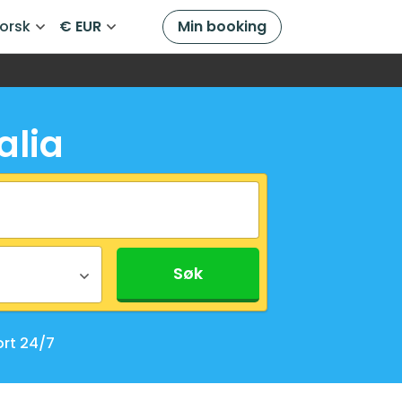
orsk
€ EUR
Min booking
alia
Søk
rt 24/7