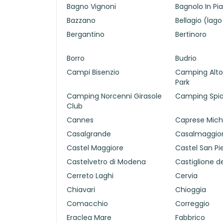
Bagno Vignoni
Bagnolo In Pi
Bazzano
Bellagio (lag
Bergantino
Bertinoro
Borro
Budrio
Campi Bisenzio
Camping Alto
Park
Camping Norcenni Girasole
Camping Spia
Club
Cannes
Caprese Mich
Casalgrande
Casalmaggio
Castel Maggiore
Castel San P
Castelvetro di Modena
Castiglione de
Cerreto Laghi
Cervia
Chiavari
Chioggia
Comacchio
Correggio
Eraclea Mare
Fabbrico