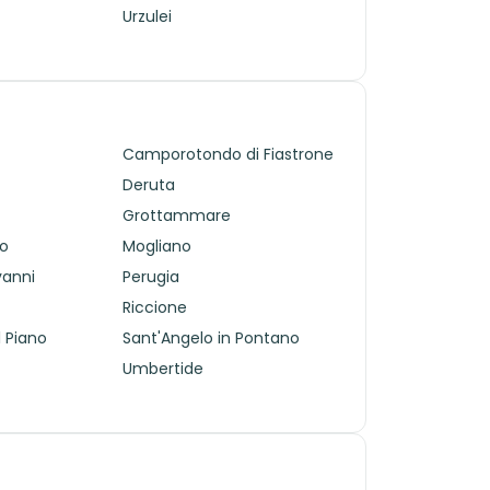
Urzulei
Camporotondo di Fiastrone
Deruta
Grottammare
co
Mogliano
vanni
Perugia
Riccione
l Piano
Sant'Angelo in Pontano
Umbertide