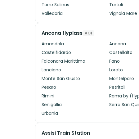
Torre Salinas
Tortoli
Valledoria
Vignola Mare
Ancona flyplass
AOI
Amandola
Ancona
Castelfidardo
Castellalto
Falconara Marittima
Fano
Lanciano
Loreto
Monte San Giusto
Montelparo
Pesaro
Petritoli
Rimini
Roma by (flyp
Senigallia
Serra San Qui
Urbania
Assisi Train Station