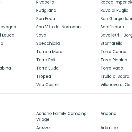
li
Rivabella
Rocca Imperial
Rutigliano
Ruvo di Puglia
San Foca
San Giorgio Ion
 Bevagna
San Vito dei Normanni
Sant'Isidoro
i Leuca
Sava
Savelletri - Bo
no
Specchiolla
Stornarella
Torre a Mare
Torre Canne
Torre Pali
Torre Rinalda
Sabina
Torre Suda
Torre Vado
Tropea
Trullo di Sopra
Villa Castelli
Villanova di Os
Adriano Family Camping
Ancona
Village
Arezzo
Artimino