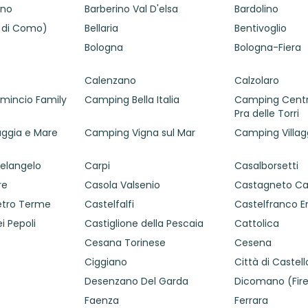
ano
Barberino Val D'elsa
Bardolino
o di Como)
Bellaria
Bentivoglio
Bologna
Bologna-Fiera
Calenzano
Calzolaro
mincio Family
Camping Bella Italia
Camping Cent
Pra delle Torri
ggia e Mare
Camping Vigna sul Mar
Camping Villag
elangelo
Carpi
Casalborsetti
re
Casola Valsenio
Castagneto Ca
ietro Terme
Castelfalfi
Castelfranco E
i Pepoli
Castiglione della Pescaia
Cattolica
Cesana Torinese
Cesena
Ciggiano
Città di Castell
Desenzano Del Garda
Dicomano (Fir
Faenza
Ferrara