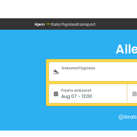
Hjem
Italia Flyplasstransport
All
Søkeskjema
Ankomstflyplass
Flyets ankomst
Aug 07 - 12:00
Grati