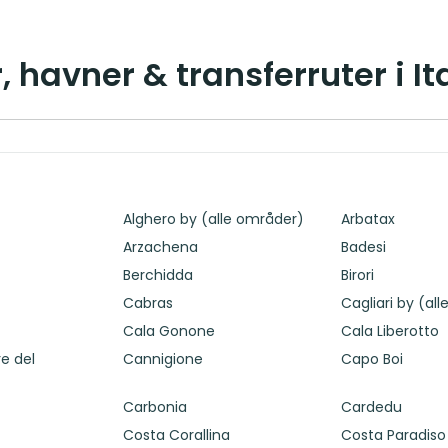
, havner & transferruter i It
Alghero by (alle områder)
Arbatax
Arzachena
Badesi
Berchidda
Birori
Cabras
Cagliari by (al
Cala Gonone
Cala Liberotto
e del
Cannigione
Capo Boi
Carbonia
Cardedu
Costa Corallina
Costa Paradiso