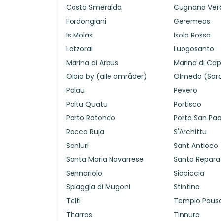
Costa Smeralda
Cugnana Ver
Fordongiani
Geremeas
Is Molas
Isola Rossa
Lotzorai
Luogosanto
Marina di Arbus
Marina di Cap
Olbia by (alle områder)
Olmedo (Sar
Palau
Pevero
Poltu Quatu
Portisco
Porto Rotondo
Porto San Pao
Rocca Ruja
S'Archittu
Sanluri
Sant Antioco
Santa Maria Navarrese
Santa Repara
Sennariolo
Siapiccia
Spiaggia di Mugoni
Stintino
Telti
Tempio Paus
Tharros
Tinnura