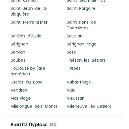
Saint-Chinian
Saint-Jean-de-Fos
Saint-Jean-de-la-
Saint-Pargoire
Blaquière
Saint-Pierre la Mer
Saint-Pons-de-
Thomières
Sallèles-d'Aude
Sauvian
Sérignan
Sérignan Plage
Servian
Sète
Soubès
Thézan-lès-Béziers
Toulouse by (alle
Trèbes
områder)
Usclas-du-Bosc
Valras Plage
Vendres
Vias
Vias Plage
Vieussan
Villelongue-dels-Monts
Villeneuve-lès-Béziers
Biarritz flyplass
BIQ