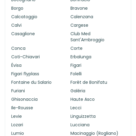
Borgo
Bravone
Calcatoggio
Calenzana
Calvi
Cargese
Casaglione
Club Med
Sant'Ambroggio
Conca
Corte
Coti-Chiavari
Erbalunga
Évisa
Figari
Figari flyplass
Folelli
Fontaine du Salario
Forêt de Bonifatu
Furiani
Galéria
Ghisonaccia
Haute Asco
Ile-Rousse
Lecci
Levie
Linguizzetta
Lozari
Lucciana
Lumio
Macinaggio (Rogliano)