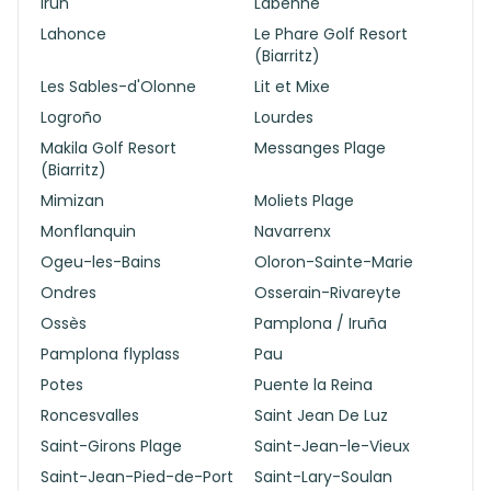
Irun
Labenne
Lahonce
Le Phare Golf Resort
(Biarritz)
Les Sables-d'Olonne
Lit et Mixe
Logroño
Lourdes
Makila Golf Resort
Messanges Plage
(Biarritz)
Mimizan
Moliets Plage
Monflanquin
Navarrenx
Ogeu-les-Bains
Oloron-Sainte-Marie
Ondres
Osserain-Rivareyte
Ossès
Pamplona / Iruña
Pamplona flyplass
Pau
Potes
Puente la Reina
Roncesvalles
Saint Jean De Luz
Saint-Girons Plage
Saint-Jean-le-Vieux
Saint-Jean-Pied-de-Port
Saint-Lary-Soulan