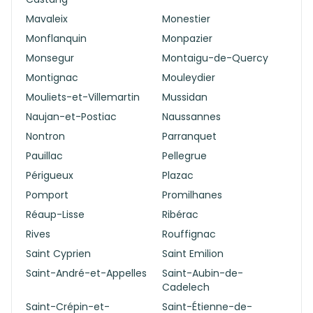
Mavaleix
Monestier
Monflanquin
Monpazier
Monsegur
Montaigu-de-Quercy
Montignac
Mouleydier
Mouliets-et-Villemartin
Mussidan
Naujan-et-Postiac
Naussannes
Nontron
Parranquet
Pauillac
Pellegrue
Périgueux
Plazac
Pomport
Promilhanes
Réaup-Lisse
Ribérac
Rives
Rouffignac
Saint Cyprien
Saint Emilion
Saint-André-et-Appelles
Saint-Aubin-de-
Cadelech
Saint-Crépin-et-
Saint-Étienne-de-