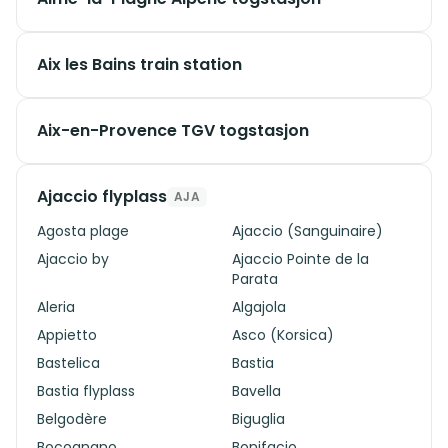
Aix les Bains train station
Aix-en-Provence TGV togstasjon
Ajaccio flyplass
AJA
Agosta plage
Ajaccio (Sanguinaire)
Ajaccio by
Ajaccio Pointe de la
Parata
Aleria
Algajola
Appietto
Asco (Korsica)
Bastelica
Bastia
Bastia flyplass
Bavella
Belgodère
Biguglia
Bocognano
Bonifacio