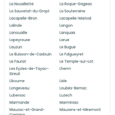
La Nouaillette
La Roque-Gageac
La Sauvetat-du-Dropt
La Souterraine
Lacapelle-Biron
Lacapelle-Marival
Lalinde
Langon
Lanouaille
Lanquais
Lapeyrouse
Larue
Lauzun
Le Bugue
Le Buisson-de-Cadouin
Le Falgueyret
Le Faurat
Le Temple-sur-Lot
Les Eyzies-de-Tayac-
Lherm
Sireuil
Libourne
Lisle
Longeveau
Loubès-Bernac
Lubersac
Luzech
Marmande
Marminiac
Mauzac-et-Grand-
Mauzens-et-Miremont
Castang