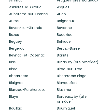
Armillac
Artigues-près-Bordeaux
Asnières-la-Giraud
Asques
Aubeterre-sur-Dronne
Auch
Auros
Baigneaux
Bayon-sur-Gironde
Bayonne
Bazas
Beauziac
Béguey
Belhade
Bergerac
Bertric-Burée
Beynac-et-Cazenac
Biarritz
Bias
Bilbao by (alle områder)
Birac
Birac-sur-Trec
Biscarrosse
Biscarrosse Plage
Blaignac
Blanquefort
Blanzac-Porcheresse
Blasimon
Blaye
Bordeaux by (alle
områder)
Bouillac
Bourniquel