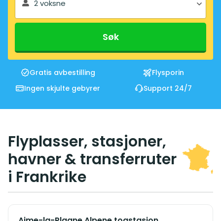
2 voksne
Søk
Gratis avbestilling
Flysporin
Ingen skjulte gebyrer
Support 24/7
Flyplasser, stasjoner,
havner & transferruter
i Frankrike
Aime-la-Plagne Alpene togstasjon