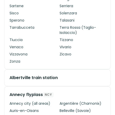
Sartene
Serriera
Sisco
Solenzara
Sperono
Talasani
Tarrabucceta
Terra Rossa (Taglio-
Isolaccio)
Tiuccia
Tizzano
Venaco
Vivario
Vizzavona
Zicavo
Zonza
Albertville train station
Annecy flyplass
NCY
Annecy city (all areas)
Argentière (Chamonix)
Auris-en-Oisans
Belleville (Savoie)