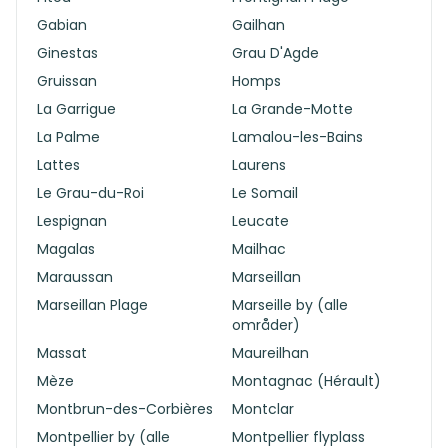
Gabian
Gailhan
Ginestas
Grau D'Agde
Gruissan
Homps
La Garrigue
La Grande-Motte
La Palme
Lamalou-les-Bains
Lattes
Laurens
Le Grau-du-Roi
Le Somail
Lespignan
Leucate
Magalas
Mailhac
Maraussan
Marseillan
Marseillan Plage
Marseille by (alle
områder)
Massat
Maureilhan
Mèze
Montagnac (Hérault)
Montbrun-des-Corbières
Montclar
Montpellier by (alle
Montpellier flyplass