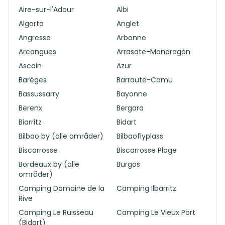
Aire-sur-l'Adour
Albi
Algorta
Anglet
Angresse
Arbonne
Arcangues
Arrasate-Mondragón
Ascain
Azur
Barèges
Barraute-Camu
Bassussarry
Bayonne
Berenx
Bergara
Biarritz
Bidart
Bilbao by (alle områder)
Bilbaoflyplass
Biscarrosse
Biscarrosse Plage
Bordeaux by (alle
Burgos
områder)
Camping Domaine de la
Camping Ilbarritz
Rive
Camping Le Ruisseau
Camping Le Vieux Port
(Bidart)