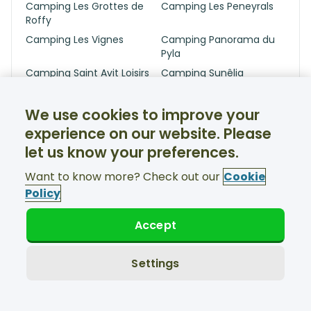
Camping Les Grottes de
Camping Les Peneyrals
Roffy
Camping Les Vignes
Camping Panorama du
Pyla
Camping Saint Avit Loisirs
Camping Sunêlia
Interlude
Camping Village
Camping Yelloh Village
We use cookies to improve your
Sylvamar Labenne
Lous Seurrots
experience on our website. Please
(Resepsjon)
let us know your preferences.
Camping Yelloh! Grand
Cap Ferret
Puy du Château de
Want to know more? Check out our
Cookie
Fonrives
Policy
Capbreton
Carcans
Carcans Plage
Carignan-de-Bordeaux
Accept
Casteljaloux
Castets
Castets-en-Dorthe
Castillon-la-Bataille
Settings
Castillonnès
Caudrot
Cavignac
Cazalis