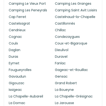
Camping Le Vieux Port
Camping Les Granges
Camping Les Peneyrals
Camping Saint Avit Loisirs
Cap Ferret
Castelnaud-la-Chapelle
Castelsagrat
Castillonnès
Cendrieux
Chillac
Cognac
Condezaygues
Coulx
Coux-et-Bigaroque
Daglan
Dieulivol
Duras
Duravel
Eymet
Fanlac
Fougueyrolles
Gageac-et-Rouillac
Gavaudun
Gensac
Gigouzac
Grand Robert
Issigeac
La Boueyne
La Chapelle-Aubareil
La Chapelle-Grésignac
La Dornac
La Jarousse