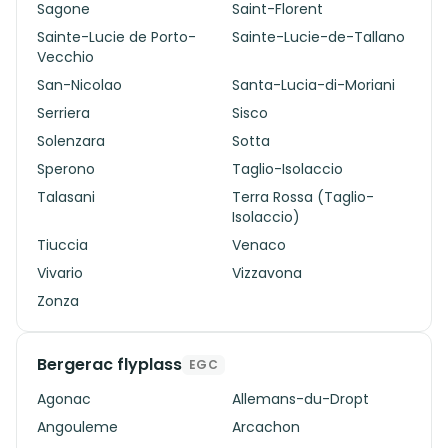
Sagone
Saint-Florent
Sainte-Lucie de Porto-
Sainte-Lucie-de-Tallano
Vecchio
San-Nicolao
Santa-Lucia-di-Moriani
Serriera
Sisco
Solenzara
Sotta
Sperono
Taglio-Isolaccio
Talasani
Terra Rossa (Taglio-
Isolaccio)
Tiuccia
Venaco
Vivario
Vizzavona
Zonza
Bergerac flyplass
EGC
Agonac
Allemans-du-Dropt
Angouleme
Arcachon