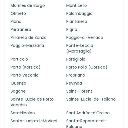
Marines de Borgo
Monticello
Olmeto
Palombaggia
Piana
Piantarella
Pietranera
Pigna
Pinarello de Zonza
Poggio-di-Venaco
Poggio-Mezzana
Ponte-Leccia
(Morosaglia)
Porticcio
Portigliolo
Porto (Korsica)
Porto Pollo (Corsica)
Porto Vecchio
Propriano
Quenza
Revinda
Sagone
Saint-Florent
Sainte-Lucie de Porto-
Sainte-Lucie-de-Tallano
Vecchio
San-Nicolao
Sant'Andréa-d'Orcino
Santa-Lucia-di-Moriani
Santa-Reparata-di-
Balagna