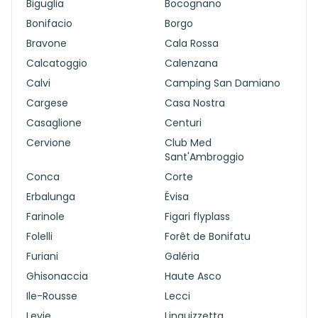
Biguglia
Bocognano
Bonifacio
Borgo
Bravone
Cala Rossa
Calcatoggio
Calenzana
Calvi
Camping San Damiano
Cargese
Casa Nostra
Casaglione
Centuri
Cervione
Club Med
Sant'Ambroggio
Conca
Corte
Erbalunga
Évisa
Farinole
Figari flyplass
Folelli
Forêt de Bonifatu
Furiani
Galéria
Ghisonaccia
Haute Asco
Ile-Rousse
Lecci
Levie
Linguizzetta