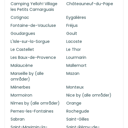
Camping Yelloh! Village
Châteauneuf-du-Pape
les Petits Camarguais
Cotignac
Eygalières
Fontaine-de-Vaucluse
Fréjus
Goudargues
Goult
L'Isle-sur-la-Sorgue
Lacoste
Le Castellet
Le Thor
Les Baux-de-Provence
Lourmarin
Malaucène
Mallemort
Marseille by (alle
Mazan
områder)
Ménerbes
Monteux
Mormoiron
Nice by (alle områder)
Nîmes by (alle områder)
Orange
Pernes-les-Fontaines
Rochegude
Sabran
Saint-Gilles
Saint-Maximin-la-
Saint-Rémy-de-