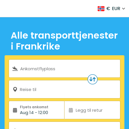
€
EUR
Alle transporttjenester
i Frankrike
Søkeskjema
Ankomstflyplass
Reise til
Flyets ankomst
Legg til retur
Aug 14 - 12:00