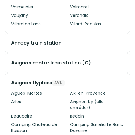
Valmeinier
Valmorel
Vaujany
Verchaix
Villard de Lans
Villard-Reculas
Annecy train station
Avignon centre train station (G)
Avignon flyplass
AVN
Aigues-Mortes
Aix-en-Provence
Arles
Avignon by (alle
områder)
Beaucaire
Bédoin
Camping Chateau de
Camping Sunêlia Le Ranc
Boisson
Davaine