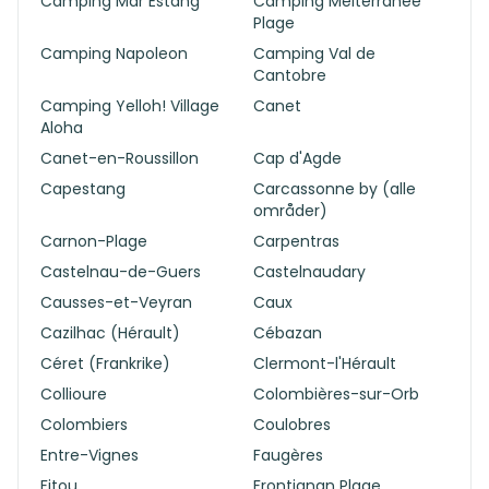
Camping Mar Estang
Camping Meiterranee
Plage
Camping Napoleon
Camping Val de
Cantobre
Camping Yelloh! Village
Canet
Aloha
Canet-en-Roussillon
Cap d'Agde
Capestang
Carcassonne by (alle
områder)
Carnon-Plage
Carpentras
Castelnau-de-Guers
Castelnaudary
Causses-et-Veyran
Caux
Cazilhac (Hérault)
Cébazan
Céret (Frankrike)
Clermont-l'Hérault
Collioure
Colombières-sur-Orb
Colombiers
Coulobres
Entre-Vignes
Faugères
Fitou
Frontignan Plage