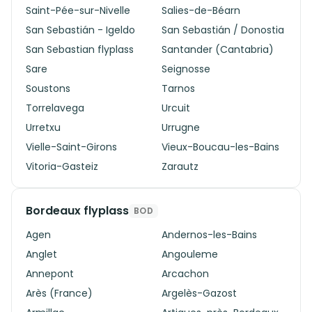
Saint-Pée-sur-Nivelle
Salies-de-Béarn
San Sebastián - Igeldo
San Sebastián / Donostia
San Sebastian flyplass
Santander (Cantabria)
Sare
Seignosse
Soustons
Tarnos
Torrelavega
Urcuit
Urretxu
Urrugne
Vielle-Saint-Girons
Vieux-Boucau-les-Bains
Vitoria-Gasteiz
Zarautz
Bordeaux flyplass
BOD
Agen
Andernos-les-Bains
Anglet
Angouleme
Annepont
Arcachon
Arès (France)
Argelès-Gazost