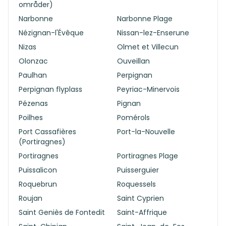
områder)
Narbonne
Narbonne Plage
Nézignan-l'Évêque
Nissan-lez-Enserune
Nizas
Olmet et Villecun
Olonzac
Ouveillan
Paulhan
Perpignan
Perpignan flyplass
Peyriac-Minervois
Pézenas
Pignan
Poilhes
Pomérols
Port Cassafières
Port-la-Nouvelle
(Portiragnes)
Portiragnes
Portiragnes Plage
Puissalicon
Puisserguier
Roquebrun
Roquessels
Roujan
Saint Cyprien
Saint Geniès de Fontedit
Saint-Affrique