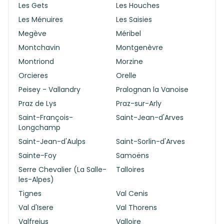
Les Gets
Les Houches
Les Ménuires
Les Saisies
Megève
Méribel
Montchavin
Montgenèvre
Montriond
Morzine
Orcieres
Orelle
Peisey - Vallandry
Pralognan la Vanoise
Praz de Lys
Praz-sur-Arly
Saint-François-
Saint-Jean-d'Arves
Longchamp
Saint-Jean-d'Aulps
Saint-Sorlin-d'Arves
Sainte-Foy
Samoëns
Serre Chevalier (La Salle-
Talloires
les-Alpes)
Tignes
Val Cenis
Val d'Isere
Val Thorens
Valfrejus
Valloire