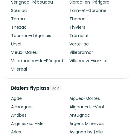
Sérignac-Péboudou
Siorac-en-Périgord
Souillac
Tarn-et-Garonne
Terrou
Thénac
Thézac
Thiviers
Tournon-d'Agenais
Trémolat
Urval
Verteillac
Vieux-Mareuil
Villebramar
Villefranche-du-Périgord
Villeneuve-sur-Lot
Villéreal
Béziers flyplass
BZR
Agde
Aigues-Mortes
Aimargues
Alignan-du-Vent
Antibes
Antugnac
Argelès-sur-Mer
Argens Minervois
Arles
Avignon by (alle