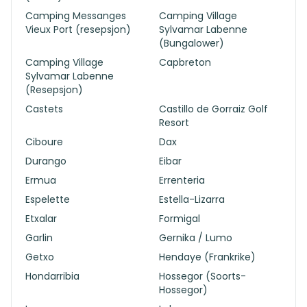
Camping Messanges
Camping Village
Vieux Port (resepsjon)
Sylvamar Labenne
(Bungalower)
Camping Village
Capbreton
Sylvamar Labenne
(Resepsjon)
Castets
Castillo de Gorraiz Golf
Resort
Ciboure
Dax
Durango
Eibar
Ermua
Errenteria
Espelette
Estella-Lizarra
Etxalar
Formigal
Garlin
Gernika / Lumo
Getxo
Hendaye (Frankrike)
Hondarribia
Hossegor (Soorts-
Hossegor)