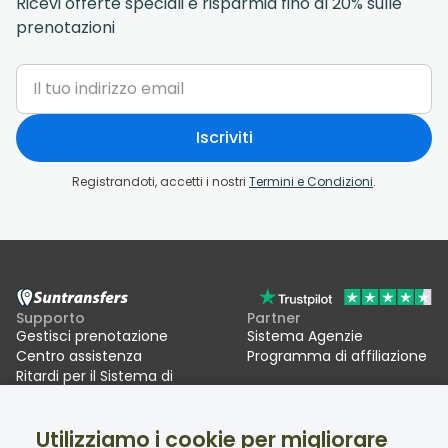
Ricevi offerte speciali e risparmia fino al 20% sulle
prenotazioni
Iscriviti
Registrandoti, accetti i nostri
Termini e Condizioni
.
Supporto
Partner
Gestisci prenotazione
Sistema Agenzie
Centro assistenza
Programma di affiliazione
Ritardi per il Sistema di
ingressi/uscite UE (EES)
Utilizziamo i cookie per migliorare
Suntransfers
Social