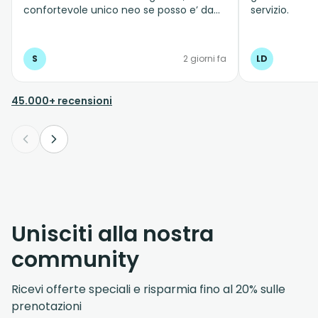
confortevole unico neo se posso e’ da
servizio.
migliorare la comunicazione con il
cliente su whatsapp dialoghi con
messaggi preimpostati e creati con IA
S
2 giorni fa
LD
45.000+ recensioni
Unisciti alla nostra
community
Ricevi offerte speciali e risparmia fino al 20% sulle
prenotazioni