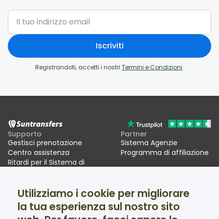
Iscriviti
Registrandoti, accetti i nostri
Termini e Condizioni
.
Supporto
Partner
Gestisci prenotazione
Sistema Agenzie
Centro assistenza
Programma di affiliazione
Ritardi per il Sistema di
ingressi/uscite UE (EES)
Utilizziamo i cookie per migliorare
Suntransfers
Social
la tua esperienza sul nostro sito
Chi siamo
Facebook
Recensioni
Twitter