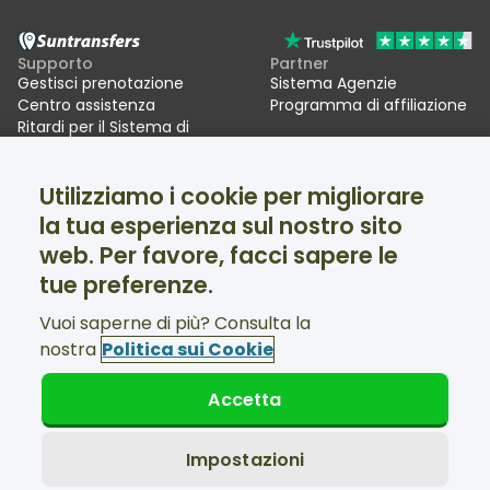
Supporto
Partner
Gestisci prenotazione
Sistema Agenzie
Centro assistenza
Programma di affiliazione
Ritardi per il Sistema di
ingressi/uscite UE (EES)
Utilizziamo i cookie per migliorare
Suntransfers
Social
la tua esperienza sul nostro sito
Chi siamo
Facebook
Recensioni
Twitter
web. Per favore, facci sapere le
Transfer sciistici
tue preferenze.
Supporto disponibile 24/7
Vuoi saperne di più? Consulta la
nostra
Politica sui Cookie
Accetta
© Suntransfers.com 2026
Termini e condizioni d'uso
Informativa sulla privacy
Impostazioni
Politica Cookies