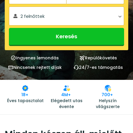
2 felnőttek
Keresés
Ingyenes lemondás
Repülőkövetés
Nincsenek rejtett díjak
24/7-es támogatás
18+
4M+
700+
Éves tapasztalat
Elégedett utas
Helyszín
évente
világszerte