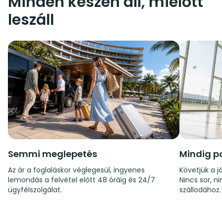
Minden készen áll, mielőtt
leszáll
Semmi meglepetés
Mindig p
Az ár a foglaláskor véglegesül, ingyenes
Követjük a já
lemondás a felvétel előtt 48 óráig és 24/7
Nincs sor, n
ügyfélszolgálat.
szállodához.