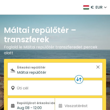
€
EUR
Máltai repülőtér –
transzferek
Foglald le Máltai repülőtér transzferedet percek
alatt
Keresőűrlap
Érkezési repülőtér
Úti cél
Repülőjárat érkezési ideje:
Visszatérést
Aug 08 - 12:00