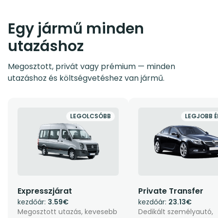
Egy jármű minden
utazáshoz
Megosztott, privát vagy prémium — minden
utazáshoz és költségvetéshez van jármű.
LEGOLCSÓBB
LEGJOBB É
Expresszjárat
Private Transfer
kezdőár:
3.59€
kezdőár:
23.13€
Megosztott utazás, kevesebb
Dedikált személyautó,