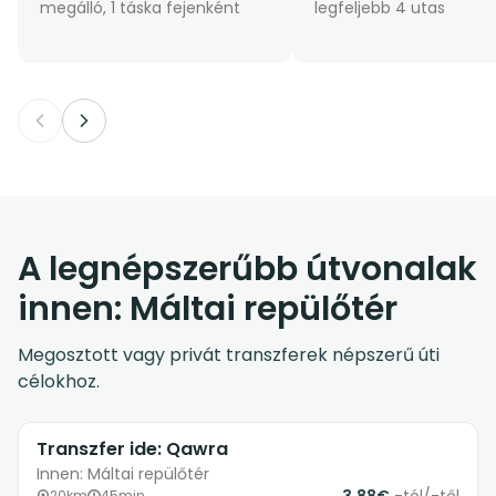
megálló, 1 táska fejenként
legfeljebb 4 utas
A legnépszerűbb útvonalak
innen: Máltai repülőtér
Megosztott vagy privát transzferek népszerű úti
célokhoz.
Transzfer ide: Qawra
Innen: Máltai repülőtér
20km
45min