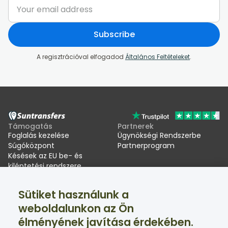
Subscribe
A regisztrációval elfogadod
Általános Feltételeket
.
Támogatás
Partnerek
Foglalás kezelése
Ügynökségi Rendszerbe
Súgóközpont
Partnerprogram
Késések az EU be- és
kiléptetési rendszere
(EES) miatt
Sütiket használunk a
Suntransfers
Közösségi oldalak
weboldalunkon az Ön
Rólunk
Facebook
élményének javítása érdekében.
Értékelések
Twitter