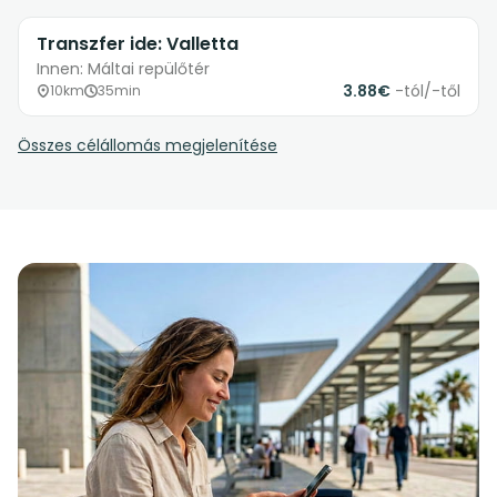
Transzfer ide: Valletta
Innen: Máltai repülőtér
3.88€
-tól/-től
10km
35min
Összes célállomás megjelenítése