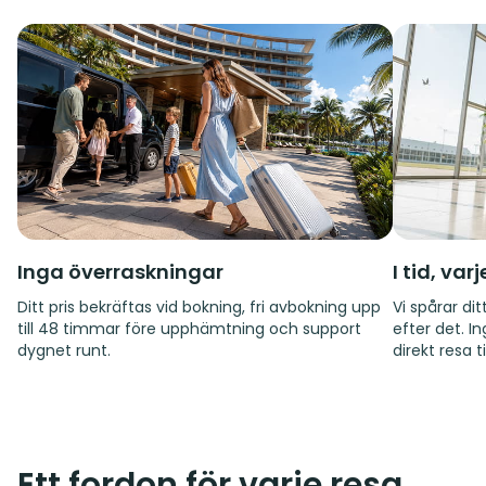
Inga överraskningar
I tid, var
Ditt pris bekräftas vid bokning, fri avbokning upp
Vi spårar d
till 48 timmar före upphämtning och support
efter det. I
dygnet runt.
direkt resa til
Ett fordon för varje resa