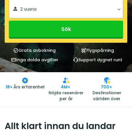
2 vuxna
Sök
Gratis avbokning
Flygspårning
Inga dolda avgifter
Support dygnet runt
18+
Års erfarenhet
4M+
700+
Nöjda resenärer
Destinationer
per år
världen över
Allt klart innan du landar