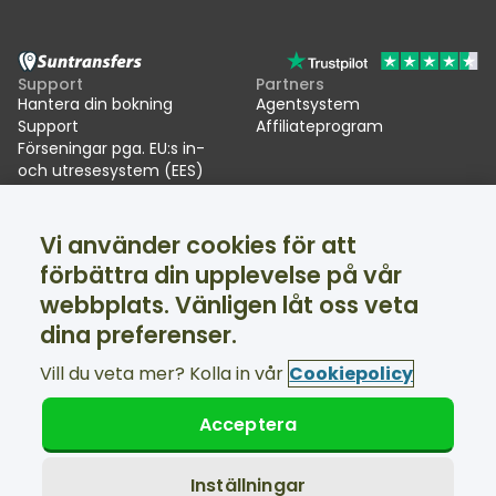
Support
Partners
Hantera din bokning
Agentsystem
Support
Affiliateprogram
Förseningar pga. EU:s in-
och utresesystem (EES)
Suntransfers
Sociala medier
Vi använder cookies för att
Om oss
Facebook
Omdömen
Twitter
förbättra din upplevelse på vår
Skidtransfers
webbplats. Vänligen låt oss veta
Support tillgänglig dygnet runt
dina preferenser.
Vill du veta mer? Kolla in vår
Cookiepolicy
Acceptera
© Suntransfers.com 2026
Allmänna villkor
Integritetspolicy
Inställningar