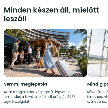
Minden készen áll, mielőtt
leszáll
Semmi meglepetés
Mindig p
Az ár a foglaláskor véglegesül, ingyenes
Követjük a já
lemondás a felvétel előtt 48 óráig és 24/7
Nincs sor, n
ügyfélszolgálat.
szállodához.