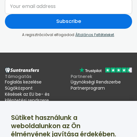
Subscribe
A regisztrációval elfogadod
Általános Feltételeket
.
Támogatás
Partnerek
Foglalás kezelése
Ügynökségi Rendszerbe
Súgóközpont
Partnerprogram
Késések az EU be- és
kiléptetési rendszere
(EES) miatt
Sütiket használunk a
Suntransfers
Közösségi oldalak
weboldalunkon az Ön
Rólunk
Facebook
élményének javítása érdekében.
Értékelések
Twitter