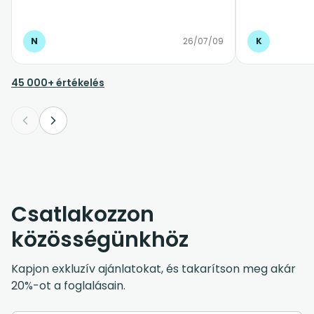
pontosan érkezett, kedves és segítőkész
volt. Az autó tiszta, kényelmes és
biztonságos volt, az egész reptéri
N
26/07/09
K
transzfer teljesen stresszmentesen
zajlott. Különösen jó érzés volt, hogy
érkezés után nem kellett taxit keresgélni
45 000+ értékelés
vagy szervezkedni, minden
gördülékenyen ment. Bátran ajánlom
mindenkinek, aki megbízható és profi
transzferszolgáltatást keres. ⭐⭐⭐⭐⭐
Csatlakozzon
közösségünkhöz
Kapjon exkluzív ajánlatokat, és takarítson meg akár
20%-ot a foglalásain.