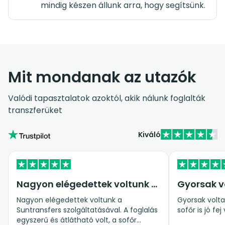
mindig készen állunk arra, hogy segítsünk.
Mit mondanak az utazók
Valódi tapasztalatok azoktól, akik nálunk foglalták
transzferüket
Kiváló
Nagyon elégedettek voltunk a…
Gyorsak v
Nagyon elégedettek voltunk a
Gyorsak voltak
Suntransfers szolgáltatásával. A foglalás
sofőr is jó fej 
egyszerű és átlátható volt, a sofőr