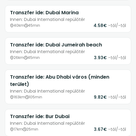
Transzfer ide: Dubai Marina
Innen: Dubai International repülőtér
4.58€
-tól/-től
40km
45min
Transzfer ide: Dubai Jumeirah beach
Innen: Dubai International repülőtér
3.93€
-tól/-től
26km
45min
Transzfer ide: Abu Dhabi város (minden
terület)
Innen: Dubai International repülőtér
9.82€
-tól/-től
163km
105min
Transzfer ide: Bur Dubai
Innen: Dubai International repülőtér
3.67€
-tól/-től
17km
25min