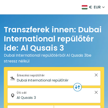
€
EUR
Transzferek innen: Dubai
International repülőtér
ide: Al Qusais 3
Dubai International repülőtérből Al Qusais 3be
stressz nélkül
Keresőűrlap
Érkezési repülőtér
Úti cél