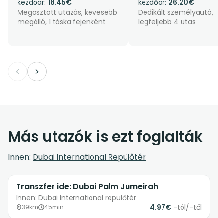
kezdőár:
18.45€
kezdőár:
26.20€
Megosztott utazás, kevesebb
Dedikált személyautó,
megálló, 1 táska fejenként
legfeljebb 4 utas
Más utazók is ezt foglalták
Innen:
Dubai International Repülőtér
Transzfer ide: Dubai Palm Jumeirah
Innen: Dubai International repülőtér
4.97€
-tól/-től
39km
45min