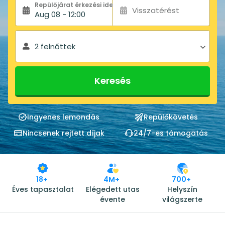
Repülőjárat érkezési ideje:
Visszatérést
Aug 08 - 12:00
2 felnőttek
Keresés
Ingyenes lemondás
Repülőkövetés
Nincsenek rejtett díjak
24/7-es támogatás
18+
4M+
700+
Éves tapasztalat
Elégedett utas
Helyszín
évente
világszerte