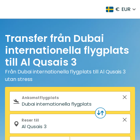
€
EUR
Transfer från Dubai
internationella flygplats
till Al Qusais 3
Från Dubai internationella flygplats till Al Qusais 3
utan stress
Sökformulär
Ankomstflygplats
Reser till