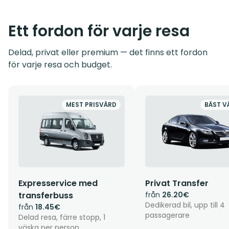
Ett fordon för varje resa
Delad, privat eller premium — det finns ett fordon
för varje resa och budget.
MEST PRISVÄRD
BÄST V
Expresservice med
Privat Transfer
transferbuss
från
26.20€
Dedikerad bil, upp till 4
från
18.45€
passagerare
Delad resa, färre stopp, 1
väska per person