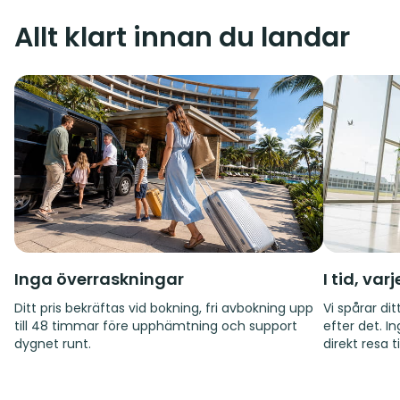
Allt klart innan du landar
Inga överraskningar
I tid, var
Ditt pris bekräftas vid bokning, fri avbokning upp
Vi spårar d
till 48 timmar före upphämtning och support
efter det. I
dygnet runt.
direkt resa til