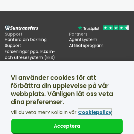
Support
Partners
Hantera din bokning
Agentsystem
Support
Affiliateprogram
Förseningar pga. EU:s in-
och utresesystem (EES)
Suntransfers
Sociala medier
Vi använder cookies för att
Om oss
Facebook
Omdömen
Twitter
förbättra din upplevelse på vår
Skidtransfers
webbplats. Vänligen låt oss veta
Support tillgänglig dygnet runt
dina preferenser.
Vill du veta mer? Kolla in vår
Cookiepolicy
Acceptera
© Suntransfers.com 2026