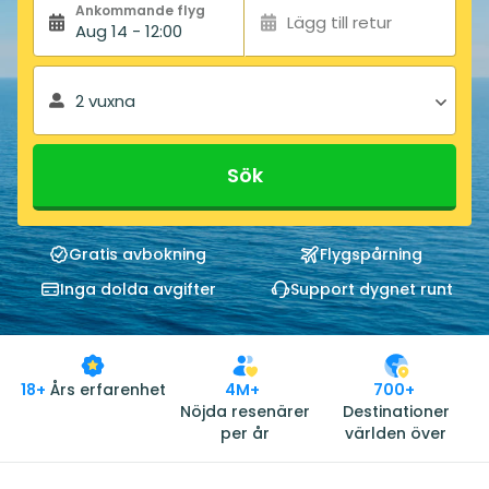
Ankommande flyg
Lägg till retur
Aug 14 - 12:00
2 vuxna
Sök
Gratis avbokning
Flygspårning
Inga dolda avgifter
Support dygnet runt
18+
Års erfarenhet
4M+
700+
Nöjda resenärer
Destinationer
per år
världen över