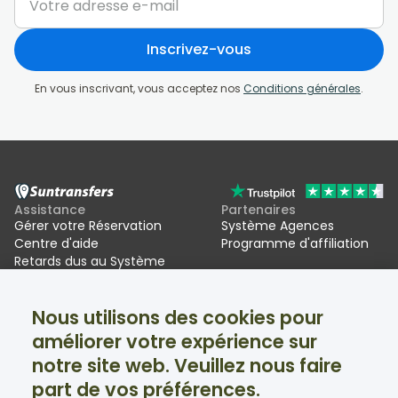
Inscrivez-vous
En vous inscrivant, vous acceptez nos
Conditions générales
.
Assistance
Partenaires
Gérer votre Réservation
Système Agences
Centre d'aide
Programme d'affiliation
Retards dus au Système
d'entrée/sortie de l'UE (EES)
Nous utilisons des cookies pour
Suntransfers
Réseaux sociaux
améliorer votre expérience sur
À propos
Facebook
Avis
Twitter
notre site web. Veuillez nous faire
Transferts au ski
part de vos préférences.
Assistance disponible 24h/24 et 7j/7