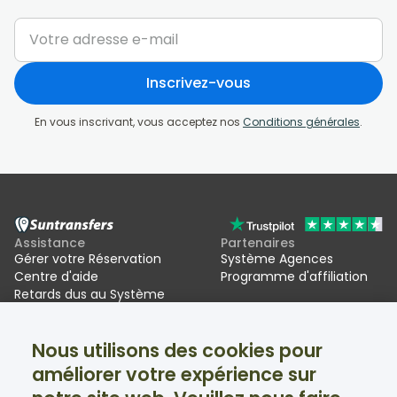
Inscrivez-vous
En vous inscrivant, vous acceptez nos
Conditions générales
.
Assistance
Partenaires
Gérer votre Réservation
Système Agences
Centre d'aide
Programme d'affiliation
Retards dus au Système
d'entrée/sortie de l'UE (EES)
Nous utilisons des cookies pour
Suntransfers
Réseaux sociaux
améliorer votre expérience sur
À propos
Facebook
Avis
Twitter